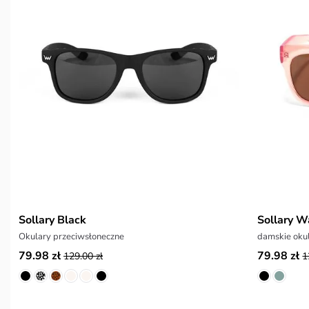
Sollary Black
Sollary W
Okulary przeciwsłoneczne
damskie oku
79.98 zł
79.98 zł
129.00 zł
1