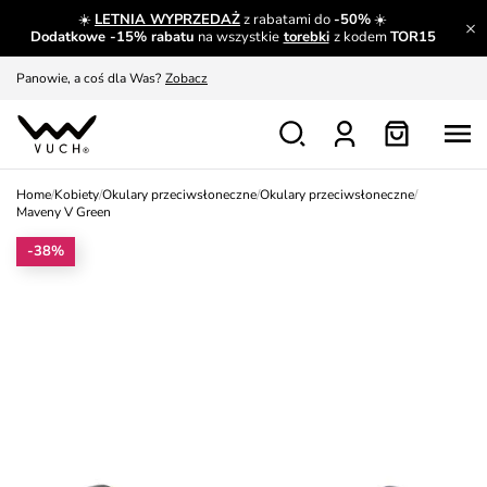
☀️
LETNIA WYPRZEDAŻ
z rabatami do
-50%
☀️
A czego nie można dowiedzieć się gdzie indziej?
Czytaj więcej
Dodatkowe -15% rabatu
na wszystkie
torebki
z kodem
TOR15
Panowie, a coś dla Was?
Zobacz
Produkty, które musisz mieć.
Dowiedz się więcej
Wymiana i zwrot za darmo
Patrz
Home
/
Kobiety
/
Okulary przeciwsłoneczne
/
Okulary przeciwsłoneczne
/
Zainspiruj się
Pokaż
Maveny V Green
-38%