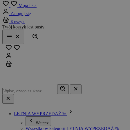
Menu
Moja lista
Zaloguj się
Koszyk
Twój koszyk jest pusty
Szukaj
Menu
Zamknij
Ulubione
Zaloguj się
Koszyk
LETNIA WYPRZEDAŻ %
Wstecz
Wszystko w kategorii LETNIA WYPRZEDAŻ %