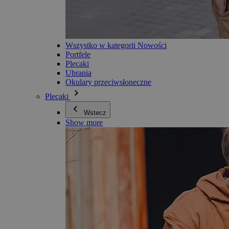
Wszystko w kategorii Nowości
Portfele
Plecaki
Ubrania
Okulary przeciwsłoneczne
Plecaki
Wstecz
Show more