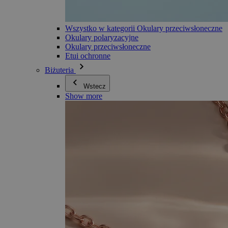
Wszystko w kategorii Okulary przeciwsłoneczne
Okulary polaryzacyjne
Okulary przeciwsłoneczne
Etui ochronne
Biżuteria
Wstecz
Show more