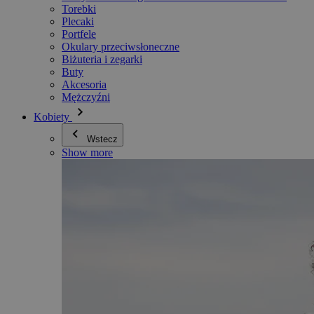
Torebki
Plecaki
Portfele
Okulary przeciwsłoneczne
Biżuteria i zegarki
Buty
Akcesoria
Mężczyźni
Kobiety
Wstecz
Show more