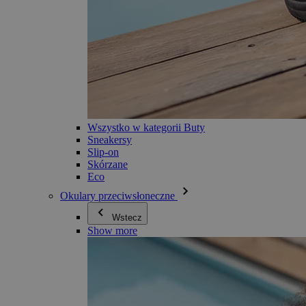
Wszystko w kategorii Buty
Sneakersy
Slip-on
Skórzane
Eco
Okulary przeciwsłoneczne
Wstecz
Show more