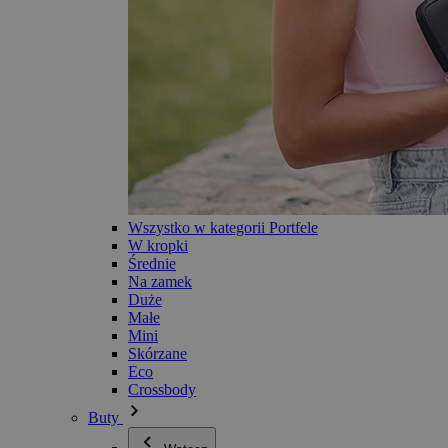
Wszystko w kategorii Portfele
W kropki
Średnie
Na zamek
Duże
Małe
Mini
Skórzane
Eco
Crossbody
Buty