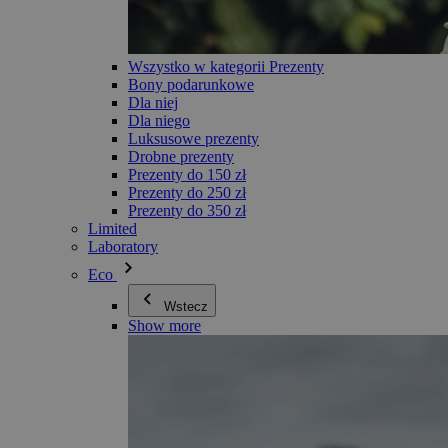
Wszystko w kategorii Prezenty
Bony podarunkowe
Dla niej
Dla niego
Luksusowe prezenty
Drobne prezenty
Prezenty do 150 zł
Prezenty do 250 zł
Prezenty do 350 zł
Limited
Laboratory
Eco
Wstecz
Show more