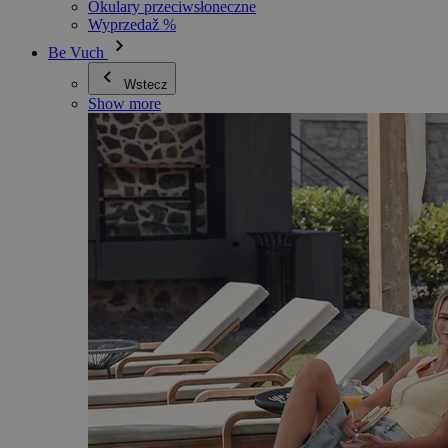
Okulary przeciwsłoneczne
Wyprzedaž %
Be Vuch
Wstecz
Show more