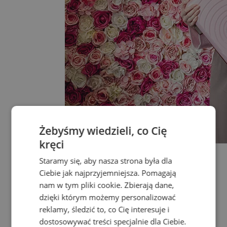
Żebyśmy wiedzieli, co Cię
kręci
Wszystko w kategorii Akcesoria
Zegarki
Staramy się, aby nasza strona była dla
Walizki
Ciebie jak najprzyjemniejsza. Pomagają
Czapki z daszkiem
nam w tym pliki cookie. Zbierają dane,
Czapki i szaliki
Breloczki
dzięki którym możemy personalizować
Paski
reklamy, śledzić to, co Cię interesuje i
Kosmetyczki
dostosowywać treści specjalnie dla Ciebie.
Produkty RE:VUCH