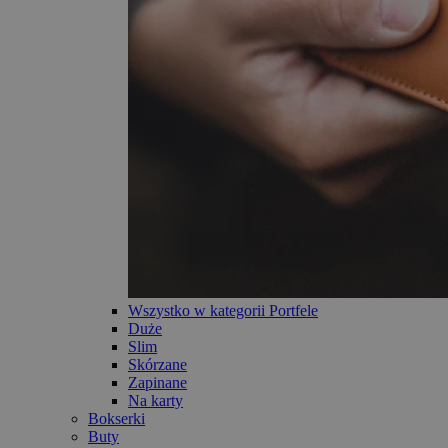
Wszystko w kategorii Portfele
Duże
Slim
Skórzane
Zapinane
Na karty
Bokserki
Buty