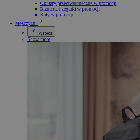
Okulary przeciwsłoneczne w promocji
Biżuteria i zegarki w promocji
Buty w promocji
Mężczyźni
Wstecz
Show more