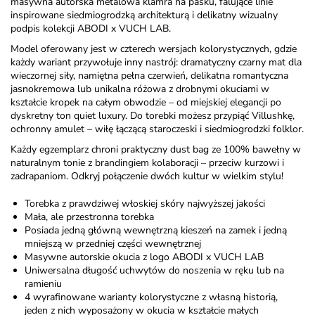
masywna autorska metalowa klamra na pasku, falujące linie
inspirowane siedmiogrodzką architekturą i delikatny wizualny
podpis kolekcji ABODI x VUCH LAB.
Model oferowany jest w czterech wersjach kolorystycznych, gdzie
każdy wariant przywołuje inny nastrój: dramatyczny czarny mat dla
wieczornej siły, namiętna pełna czerwień, delikatna romantyczna
jasnokremowa lub unikalna różowa z drobnymi okuciami w
kształcie kropek na całym obwodzie – od miejskiej elegancji po
dyskretny ton quiet luxury. Do torebki możesz przypiąć Villushkę,
ochronny amulet – wiłę łączącą staroczeski i siedmiogrodzki folklor.
Każdy egzemplarz chroni praktyczny dust bag ze 100% bawełny w
naturalnym tonie z brandingiem kolaboracji – przeciw kurzowi i
zadrapaniom. Odkryj połączenie dwóch kultur w wielkim stylu!
Torebka z prawdziwej włoskiej skóry najwyższej jakości
Mała, ale przestronna torebka
Posiada jedną główną wewnętrzną kieszeń na zamek i jedną
mniejszą w przedniej części wewnętrznej
Masywne autorskie okucia z logo ABODI x VUCH LAB
Uniwersalna długość uchwytów do noszenia w ręku lub na
ramieniu
4 wyrafinowane warianty kolorystyczne z własną historią,
jeden z nich wyposażony w okucia w kształcie małych