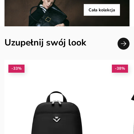
Cała kolekcja
Uzupełnij swój look
-33%
-38%