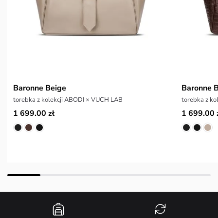
Baronne Beige
Baronne 
torebka z kolekcji ABODI × VUCH LAB
torebka z k
1 699.00 zł
1 699.00 