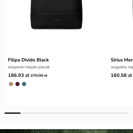
Filipa Divide Black
Sirius Me
elegancki miejski plecak
wygodny męs
186.93 zł
160.58 zł
279.00 zł