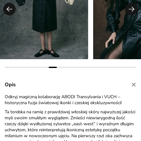
Opis
Odkryj magiczną kolaborację ABODI Transylvania i VUCH –
historyczna fuzja światowej ikonki i czeskiej ekskluzywności!
Ta torebka na ramię z prawdziwej włoskiej skóry najwyższej jakości
myli swoim smukłym wyglądem. Zmieści niewiarygodną ilość
rzeczy dzięki wydłużonej sylwetce „east-west” i wyraźnym długim
uchwytom, które reinterpretują ikoniczną estetykę początku
milenium w nowoczesnym ujęciu. Na pierwszy rzut oka zachwyca