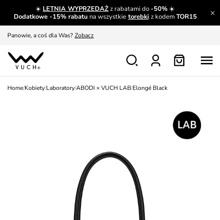
☀️
LETNIA WYPRZEDAŻ
z rabatami do
-50%
☀️
A czego nie można dowiedzieć się gdzie indziej?
Czytaj więcej
Dodatkowe -15% rabatu
na wszystkie
torebki
z kodem
TOR15
Panowie, a coś dla Was?
Zobacz
Produkty, które musisz mieć.
Dowiedz się więcej
Wymiana i zwrot za darmo
Patrz
Home
/
Kobiety
/
Laboratory
/
ABODI × VUCH LAB
/
Elongé Black
Zainspiruj się
Pokaż