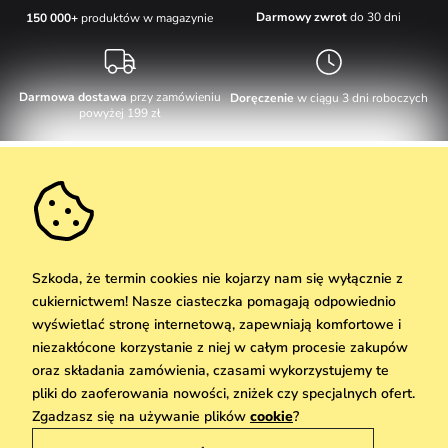
Darmowy zwrot
do 30 dni
150 000+
produktów w magazynie
Darmowa dostawa
przy zamówieniu
Doręczenie
w ciągu 3 dni roboczych
powyżej 199 zł
Obsługa klienta
W dni robocze Pn-Pt: 8-17h
Informacje o zakupie
info@vuch.pl
Kontakt
Dodatkowe informacje
+48 17 283 29 55
Najczęściej zadawane pytania
Szkoda, że termin cookies nie kojarzy nam się wyłącznie z
O nas
cukiernictwem! Nasze ciasteczka pomagają odpowiednio
Nie możesz zaprzepaścić takiej okazji!
Materiały i pielęgnacja
Kariera
wyświetlać stronę internetową, zapewniają komfortowe i
Dostawa i płatność
Nowości
Zniżki
Okazja
niezakłócone korzystanie z niej w całym procesie zakupów
Karta podarunkowa
Zwroty i reklamacje
oraz składania zamówienia, czasami wykorzystujemy te
Hurtownia
Odbiór
pliki do zaoferowania nowości, zniżek czy specjalnych ofert.
Copyright © 2026 Vuch Sp. z o. o. Wszelkie prawa zastrzeżone. Techniczna
We Care
Zgadzasz się na używanie plików
cookie
?
realizacja
Simplia.cz
Zasady danych osobowych znajdziesz
tutaj
Vuchlook