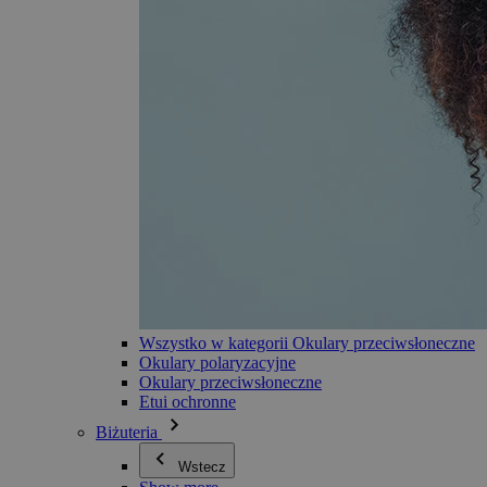
Wszystko w kategorii Okulary przeciwsłoneczne
Okulary polaryzacyjne
Okulary przeciwsłoneczne
Etui ochronne
Biżuteria
Wstecz