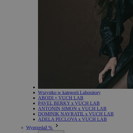
Wszystko w kategorii Laboratory
ABODI × VUCH LAB
PAVEL BERKY x VUCH LAB
ANTONIN SIMON x VUCH LAB
DOMINIK NAVRATIL x VUCH LAB
ADELA PECLOVA x VUCH LAB
Wyprzedaž %