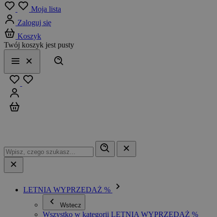
Menu
Moja lista
Zaloguj się
Koszyk
Twój koszyk jest pusty
Szukaj
Menu
Zamknij
Ulubione
Zaloguj się
Koszyk
LETNIA WYPRZEDAŻ %
Wstecz
Wszystko w kategorii LETNIA WYPRZEDAŻ %