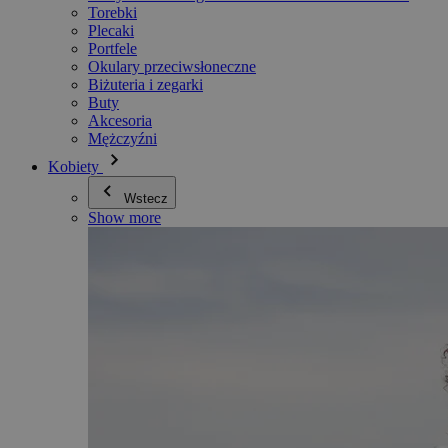
Torebki
Plecaki
Portfele
Okulary przeciwsłoneczne
Biżuteria i zegarki
Buty
Akcesoria
Mężczyźni
Kobiety
Wstecz
Show more