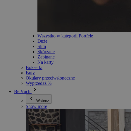
Wszystko w kategorii Portfele
Duże
Slim
Skórzane
Zapinane
Na karty
Bokserki
Buty
Okulary przeciwsłoneczne
Wyprzedaž %
Be Vuch
Wstecz
Show more