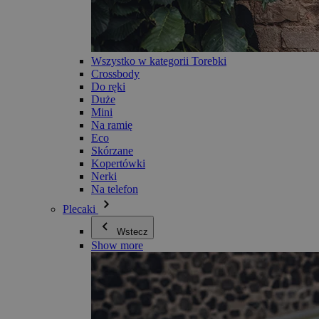
Wszystko w kategorii Torebki
Crossbody
Do ręki
Duże
Mini
Na ramię
Eco
Skórzane
Kopertówki
Nerki
Na telefon
Plecaki
Wstecz
Show more