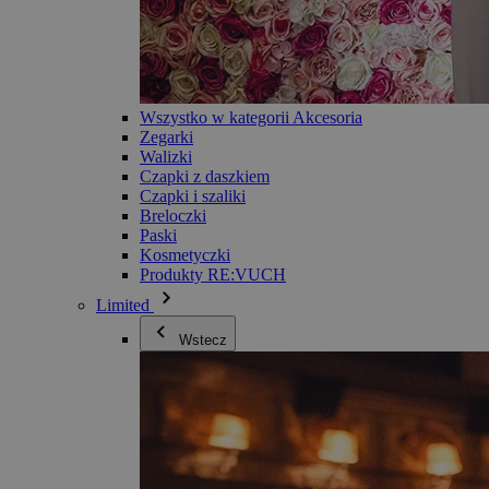
Wszystko w kategorii Akcesoria
Zegarki
Walizki
Czapki z daszkiem
Czapki i szaliki
Breloczki
Paski
Kosmetyczki
Produkty RE:VUCH
Limited
Wstecz