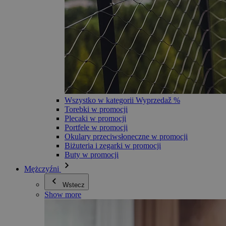
Wszystko w kategorii Wyprzedaž %
Torebki w promocji
Plecaki w promocji
Portfele w promocji
Okulary przeciwsłoneczne w promocji
Biżuteria i zegarki w promocji
Buty w promocji
Mężczyźni
Wstecz
Show more