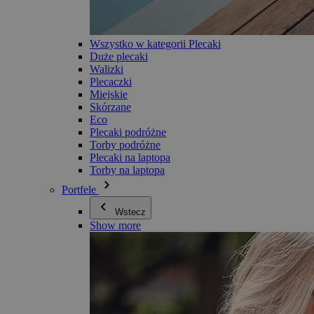
Wszystko w kategorii Plecaki
Duże plecaki
Walizki
Plecaczki
Miejskie
Skórzane
Eco
Plecaki podróżne
Torby podróżne
Plecaki na laptopa
Torby na laptopa
Portfele
Wstecz
Show more