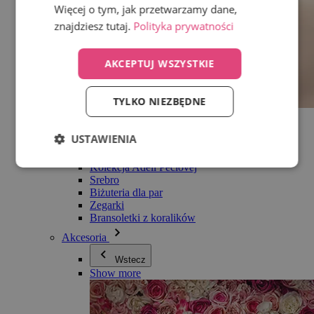
Więcej o tym, jak przetwarzamy dane,
znajdziesz tutaj.
Polityka prywatności
AKCEPTUJ WSZYSTKIE
TYLKO NIEZBĘDNE
Wszystko w kategorii Biżuteria
Kolczyki
USTAWIENIA
Bransoletki
Naszyjniki
Kolekcja Adéli Pečlovej
Srebro
Biżuteria dla par
Zegarki
Bransoletki z koralików
Akcesoria
Wstecz
Show more