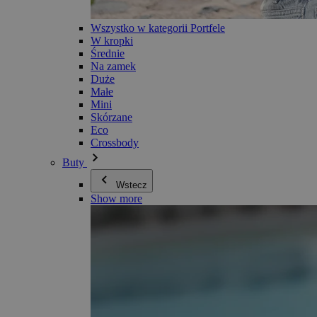
Wszystko w kategorii Portfele
W kropki
Średnie
Na zamek
Duże
Małe
Mini
Skórzane
Eco
Crossbody
Buty
Wstecz
Show more