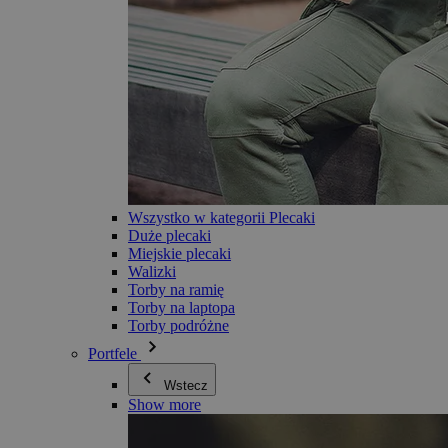
Wszystko w kategorii Plecaki
Duże plecaki
Miejskie plecaki
Walizki
Torby na ramię
Torby na laptopa
Torby podróżne
Portfele
Wstecz
Show more