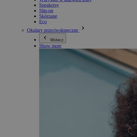
Sneakersy
Slip-on
Skórzane
Eco
Okulary przeciwsłoneczne
Wstecz
Show more