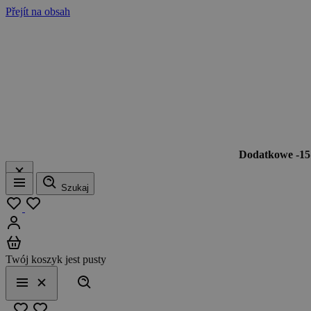
Přejít na obsah
Dodatkowe -1
Szukaj
Menu
Moja lista
Zaloguj się
Koszyk
Twój koszyk jest pusty
Szukaj
Menu
Zamknij
Ulubione