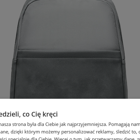
zieli, co Cię kręci
nasza strona była dla Ciebie jak najprzyjemniejsza. Pomagają nam
dane, dzięki którym możemy personalizować reklamy, śledzić to, co
ci specjalnie dla Ciebie. Więcej o tym, jak przetwarzamy dane, zn