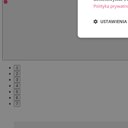
Polityka prywatn
USTAWIENIA
1
2
3
4
5
6
7