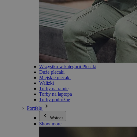
Wszystko w kategorii Plecaki
Duże plecaki
Miejskie plecaki
Walizki
Torby na ramię
Torby na laptopa
Torby podróżne
Portfele
Wstecz
Show more