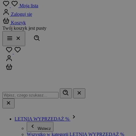
Menu
Moja lista
Zaloguj się
Koszyk
Twój koszyk jest pusty
Szukaj
Menu
Zamknij
Ulubione
Zaloguj się
Koszyk
LETNIA WYPRZEDAŻ %
Wstecz
Wszystko w kategorii LETNIA WYPRZEDAŻ %