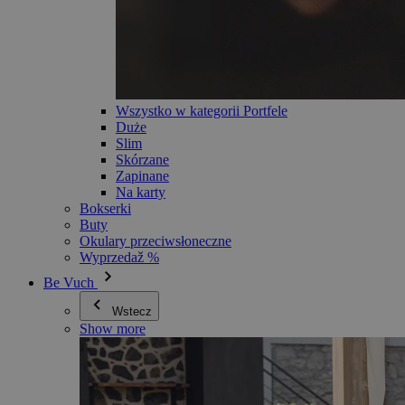
Wszystko w kategorii Portfele
Duże
Slim
Skórzane
Zapinane
Na karty
Bokserki
Buty
Okulary przeciwsłoneczne
Wyprzedaž %
Be Vuch
Wstecz
Show more