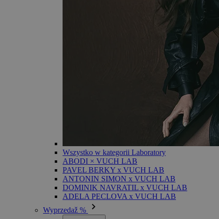
Wszystko w kategorii Laboratory
ABODI × VUCH LAB
PAVEL BERKY x VUCH LAB
ANTONIN SIMON x VUCH LAB
DOMINIK NAVRATIL x VUCH LAB
ADELA PECLOVA x VUCH LAB
Wyprzedaž %