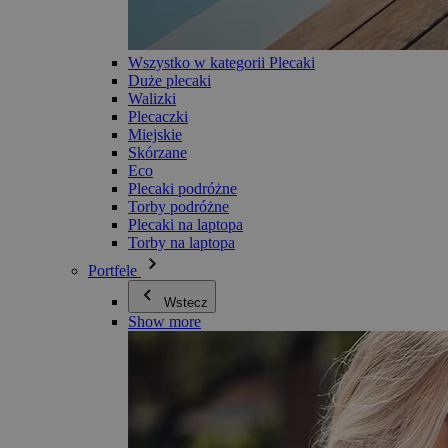
Wszystko w kategorii Plecaki
Duże plecaki
Walizki
Plecaczki
Miejskie
Skórzane
Eco
Plecaki podróżne
Torby podróżne
Plecaki na laptopa
Torby na laptopa
Portfele
Wstecz
Show more