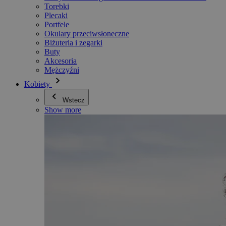
Torebki
Plecaki
Portfele
Okulary przeciwsłoneczne
Biżuteria i zegarki
Buty
Akcesoria
Mężczyźni
Kobiety
Wstecz
Show more