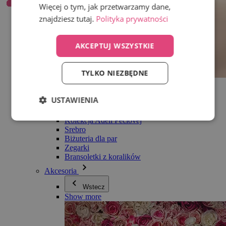
Więcej o tym, jak przetwarzamy dane,
znajdziesz tutaj.
Polityka prywatności
AKCEPTUJ WSZYSTKIE
TYLKO NIEZBĘDNE
Wszystko w kategorii Biżuteria
Kolczyki
USTAWIENIA
Bransoletki
Naszyjniki
Kolekcja Adéli Pečlovej
Srebro
Biżuteria dla par
Zegarki
Bransoletki z koralików
Akcesoria
Wstecz
Show more