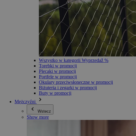
Wszystko w kategorii Wyprzedaž %
Torebki w promocji
Plecaki w promocji
Portfele w promocji
Okulary przeciwsłoneczne w promocji
Biżuteria i zegarki w promocji
Buty w promocji
Mężczyźni
Wstecz
Show more