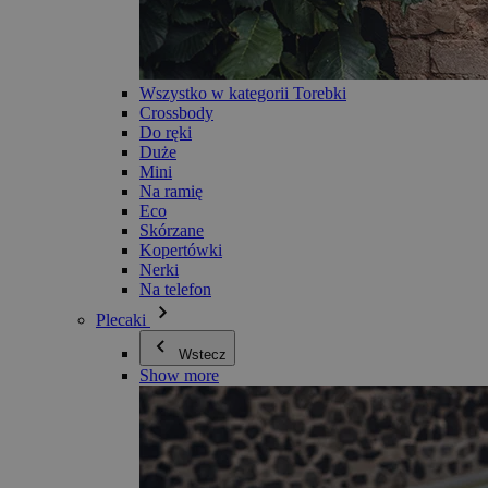
Wszystko w kategorii Torebki
Crossbody
Do ręki
Duże
Mini
Na ramię
Eco
Skórzane
Kopertówki
Nerki
Na telefon
Plecaki
Wstecz
Show more