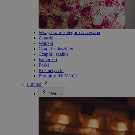
Wszystko w kategorii Akcesoria
Zegarki
Walizki
Czapki z daszkiem
Czapki i szaliki
Breloczki
Paski
Kosmetyczki
Produkty RE:VUCH
Limited
Wstecz