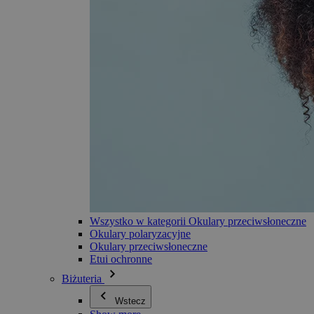
Wszystko w kategorii Okulary przeciwsłoneczne
Okulary polaryzacyjne
Okulary przeciwsłoneczne
Etui ochronne
Biżuteria
Wstecz