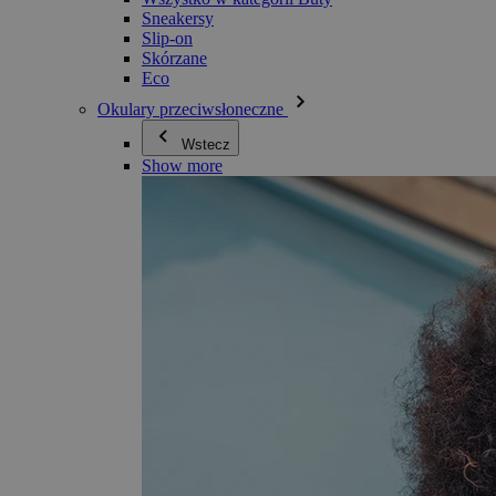
Sneakersy
Slip-on
Skórzane
Eco
Okulary przeciwsłoneczne
Wstecz
Show more