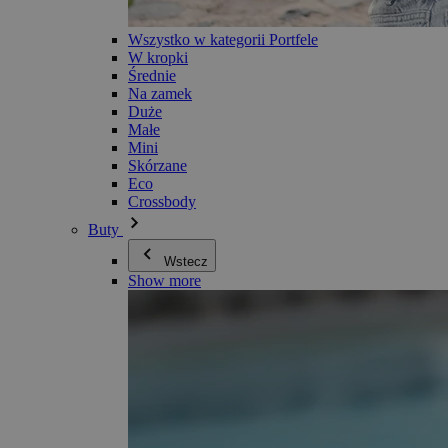
Wszystko w kategorii Portfele
W kropki
Średnie
Na zamek
Duże
Małe
Mini
Skórzane
Eco
Crossbody
Buty
Wstecz
Show more