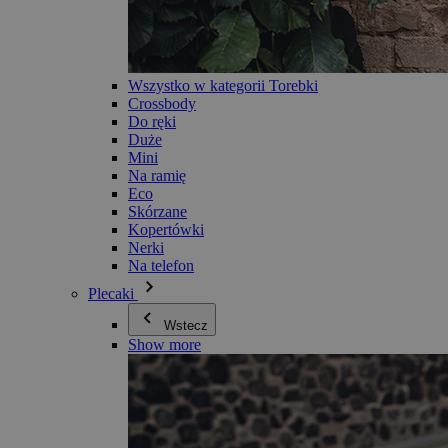
Wszystko w kategorii Torebki
Crossbody
Do ręki
Duże
Mini
Na ramię
Eco
Skórzane
Kopertówki
Nerki
Na telefon
Plecaki
Wstecz
Show more