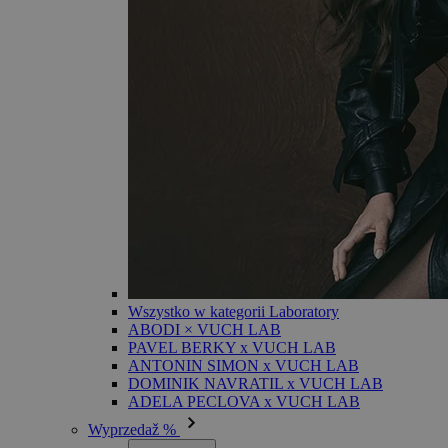
Wszystko w kategorii Laboratory
ABODI × VUCH LAB
PAVEL BERKY x VUCH LAB
ANTONIN SIMON x VUCH LAB
DOMINIK NAVRATIL x VUCH LAB
ADELA PECLOVA x VUCH LAB
Wyprzedaž %