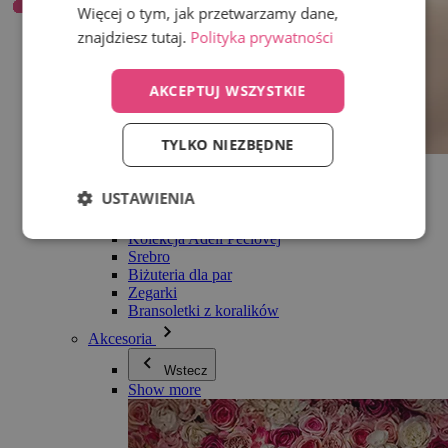
Więcej o tym, jak przetwarzamy dane,
znajdziesz tutaj.
Polityka prywatności
AKCEPTUJ WSZYSTKIE
TYLKO NIEZBĘDNE
Wszystko w kategorii Biżuteria
Kolczyki
USTAWIENIA
Bransoletki
Naszyjniki
Kolekcja Adéli Pečlovej
Srebro
Biżuteria dla par
Zegarki
Bransoletki z koralików
Akcesoria
Wstecz
Show more