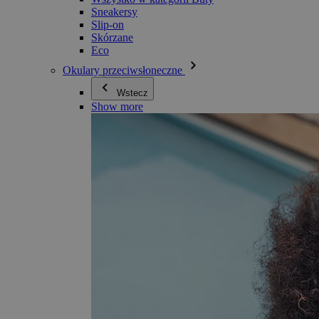
Sneakersy
Slip-on
Skórzane
Eco
Okulary przeciwsłoneczne
Wstecz
Show more