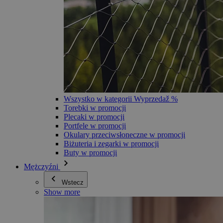
Wszystko w kategorii Wyprzedaž %
Torebki w promocji
Plecaki w promocji
Portfele w promocji
Okulary przeciwsłoneczne w promocji
Biżuteria i zegarki w promocji
Buty w promocji
Mężczyźni
Wstecz
Show more