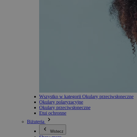
Wszystko w kategorii Okulary przeciwsłoneczne
Okulary polaryzacyjne
Okulary przeciwsłoneczne
Etui ochronne
Biżuteria
Wstecz