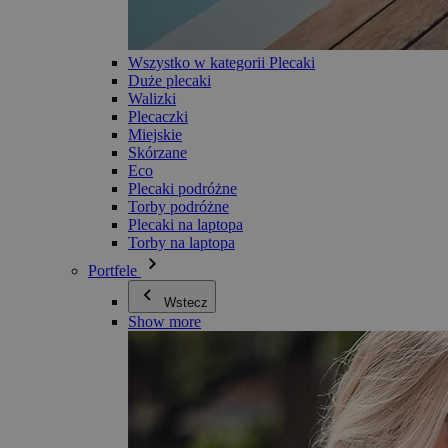
Wszystko w kategorii Plecaki
Duże plecaki
Walizki
Plecaczki
Miejskie
Skórzane
Eco
Plecaki podróżne
Torby podróżne
Plecaki na laptopa
Torby na laptopa
Portfele
Wstecz
Show more