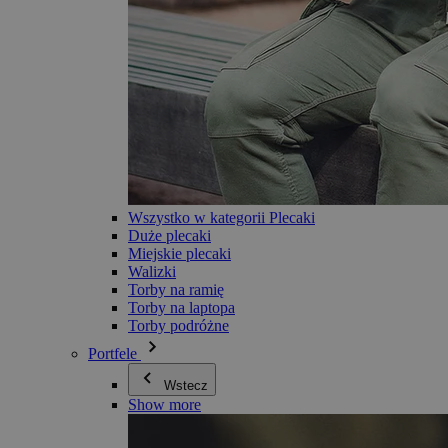
Wszystko w kategorii Plecaki
Duże plecaki
Miejskie plecaki
Walizki
Torby na ramię
Torby na laptopa
Torby podróżne
Portfele
Wstecz
Show more