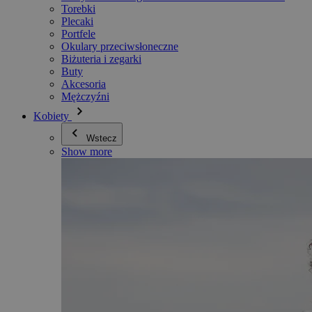
Torebki
Plecaki
Portfele
Okulary przeciwsłoneczne
Biżuteria i zegarki
Buty
Akcesoria
Mężczyźni
Kobiety
Wstecz
Show more