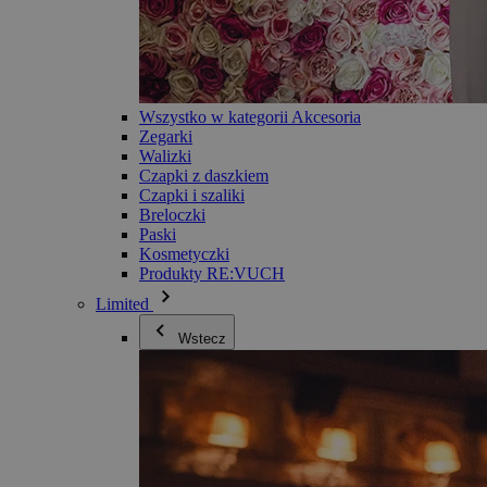
Wszystko w kategorii Akcesoria
Zegarki
Walizki
Czapki z daszkiem
Czapki i szaliki
Breloczki
Paski
Kosmetyczki
Produkty RE:VUCH
Limited
Wstecz