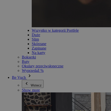
Wszystko w kategorii Portfele
Duże
Slim
Skórzane
Zapinane
Na karty
Bokserki
Buty
Okulary przeciwsłoneczne
Wyprzedaž %
Be Vuch
Wstecz
Show more