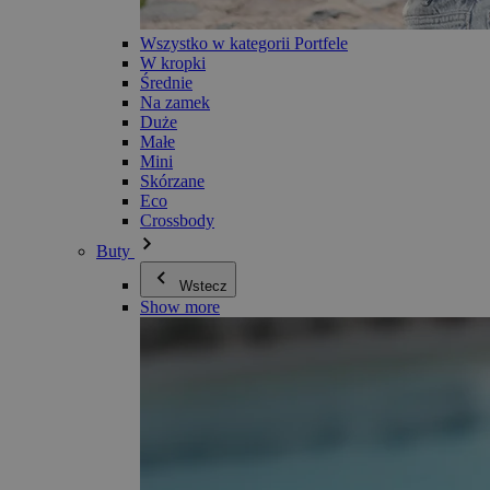
Wszystko w kategorii Portfele
W kropki
Średnie
Na zamek
Duże
Małe
Mini
Skórzane
Eco
Crossbody
Buty
Wstecz
Show more