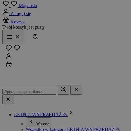
Menu
Moja lista
Zaloguj się
Koszyk
Twój koszyk jest pusty
Szukaj
Menu
Zamknij
Ulubione
Zaloguj się
Koszyk
LETNIA WYPRZEDAŻ %
Wstecz
Wszystko w kategorii LETNIA WYPRZEDAŻ %