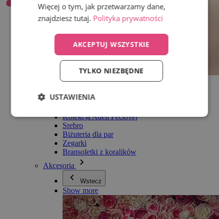
Więcej o tym, jak przetwarzamy dane,
znajdziesz tutaj.
Polityka prywatności
AKCEPTUJ WSZYSTKIE
TYLKO NIEZBĘDNE
Wszystko w kategorii Biżuteria
Kolczyki
USTAWIENIA
Bransoletki
Naszyjniki
Kolekcja Adéli Pečlovej
Srebro
Biżuteria dla par
Zegarki
Bransoletki z koralików
Akcesoria
Wstecz
Show more