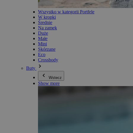
Wszystko w kategorii Portfele
W kropki
Średnie
Na zamek
Duże
Małe
Mini
Skórzane
Eco
Crossbody
Buty
Wstecz
Show more