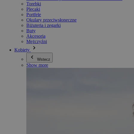
Torebki
Plecaki
Portfele
Okulary przeciwsłoneczne
Biżuteria i zegarki
Buty
Akcesoria
Mężczyźni
Kobiety
Wstecz
Show more