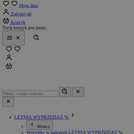
Menu
Moja lista
Zaloguj się
Koszyk
Twój koszyk jest pusty
Szukaj
Menu
Zamknij
Ulubione
Zaloguj się
Koszyk
LETNIA WYPRZEDAŻ %
Wstecz
Wszystko w kategorii LETNIA WYPRZEDAŻ %