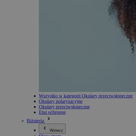
Wszystko w kategorii Okulary przeciwsłoneczne
Okulary polaryzacyjne
Okulary przeciwsłoneczne
Etui ochronne
Biżuteria
Wstecz