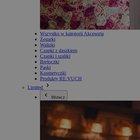
Wszystko w kategorii Akcesoria
Zegarki
Walizki
Czapki z daszkiem
Czapki i szaliki
Breloczki
Paski
Kosmetyczki
Produkty RE:VUCH
Limited
Wstecz