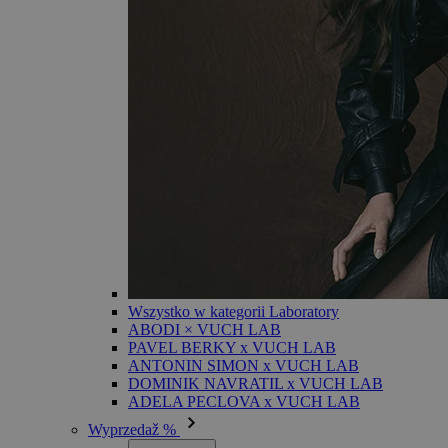
Wszystko w kategorii Laboratory
ABODI × VUCH LAB
PAVEL BERKY x VUCH LAB
ANTONIN SIMON x VUCH LAB
DOMINIK NAVRATIL x VUCH LAB
ADELA PECLOVA x VUCH LAB
Wyprzedaž %