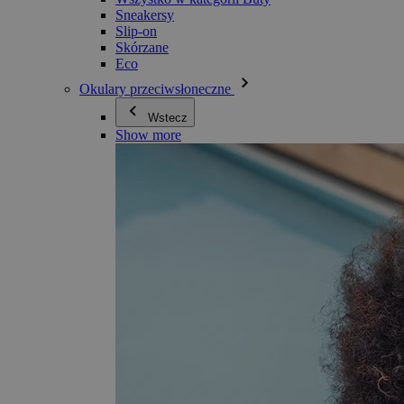
Sneakersy
Slip-on
Skórzane
Eco
Okulary przeciwsłoneczne
Wstecz
Show more