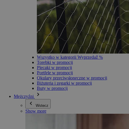
Wszystko w kategorii Wyprzedaž %
Torebki w promocji
Plecaki w promocji
Portfele w promocji
Okulary przeciwsłoneczne w promocji
Biżuteria i zegarki w promocji
Buty w promocji
Mężczyźni
Wstecz
Show more