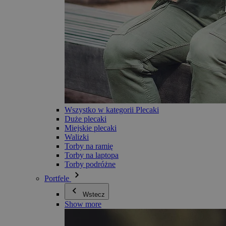
Wszystko w kategorii Plecaki
Duże plecaki
Miejskie plecaki
Walizki
Torby na ramię
Torby na laptopa
Torby podróżne
Portfele
Wstecz
Show more