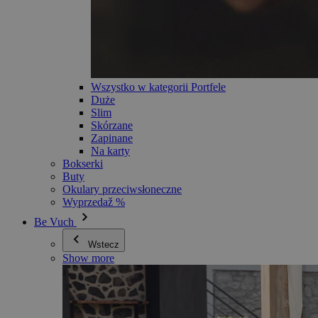
Wszystko w kategorii Portfele
Duże
Slim
Skórzane
Zapinane
Na karty
Bokserki
Buty
Okulary przeciwsłoneczne
Wyprzedaž %
Be Vuch
Wstecz
Show more