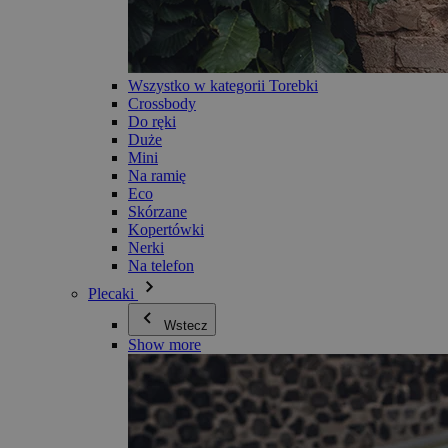
Wszystko w kategorii Torebki
Crossbody
Do ręki
Duże
Mini
Na ramię
Eco
Skórzane
Kopertówki
Nerki
Na telefon
Plecaki
Wstecz
Show more