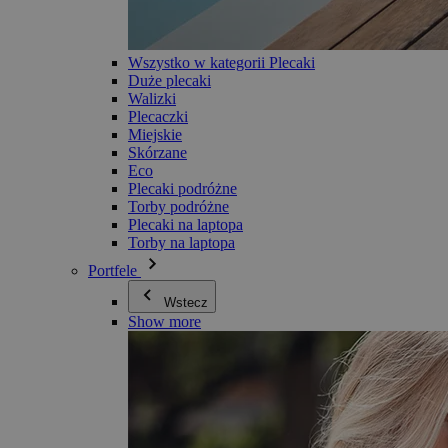
Wszystko w kategorii Plecaki
Duże plecaki
Walizki
Plecaczki
Miejskie
Skórzane
Eco
Plecaki podróżne
Torby podróżne
Plecaki na laptopa
Torby na laptopa
Portfele
Wstecz
Show more