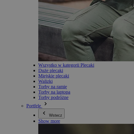
Wszystko w kategorii Plecaki
Duże plecaki
Miejskie plecaki
Walizki
Torby na ramię
Torby na laptopa
Torby podróżne
Portfele
Wstecz
Show more