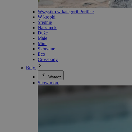
Wszystko w kategorii Portfele
W kropki
Średnie
Na zamek
Duże
Małe
Mini
Skórzane
Eco
Crossbody
Buty
Wstecz
Show more