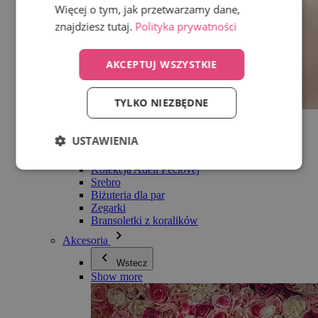
Więcej o tym, jak przetwarzamy dane,
znajdziesz tutaj.
Polityka prywatności
AKCEPTUJ WSZYSTKIE
TYLKO NIEZBĘDNE
Wszystko w kategorii Biżuteria
Kolczyki
USTAWIENIA
Bransoletki
Naszyjniki
Kolekcja Adéli Pečlovej
Srebro
Biżuteria dla par
Zegarki
Bransoletki z koralików
Akcesoria
Wstecz
Show more