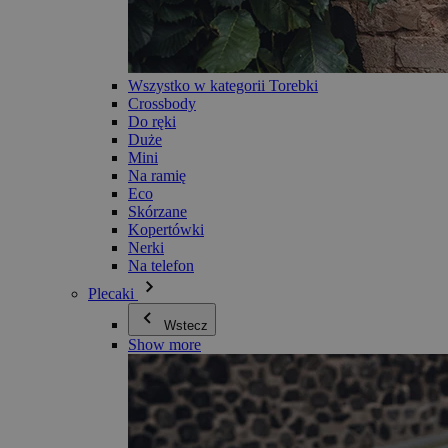
Wszystko w kategorii Torebki
Crossbody
Do ręki
Duże
Mini
Na ramię
Eco
Skórzane
Kopertówki
Nerki
Na telefon
Plecaki
Wstecz
Show more