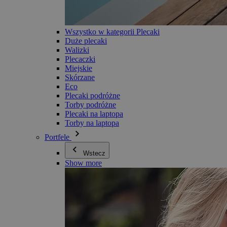
Wszystko w kategorii Plecaki
Duże plecaki
Walizki
Plecaczki
Miejskie
Skórzane
Eco
Plecaki podróżne
Torby podróżne
Plecaki na laptopa
Torby na laptopa
Portfele
Wstecz
Show more