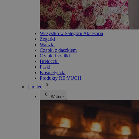
Wszystko w kategorii Akcesoria
Zegarki
Walizki
Czapki z daszkiem
Czapki i szaliki
Breloczki
Paski
Kosmetyczki
Produkty RE:VUCH
Limited
Wstecz