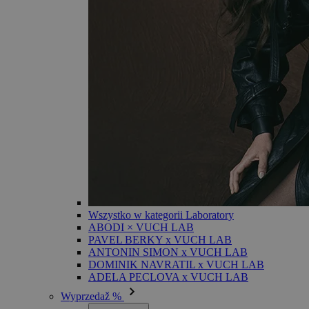
Wszystko w kategorii Laboratory
ABODI × VUCH LAB
PAVEL BERKY x VUCH LAB
ANTONIN SIMON x VUCH LAB
DOMINIK NAVRATIL x VUCH LAB
ADELA PECLOVA x VUCH LAB
Wyprzedaž %