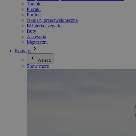
Torebki
Plecaki
Portfele
Okulary przeciwsłoneczne
Biżuteria i zegarki
Buty
Akcesoria
Mężczyźni
Kobiety
Wstecz
Show more