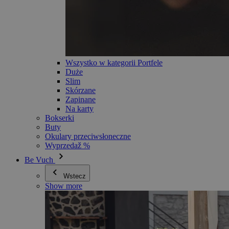
Wszystko w kategorii Portfele
Duże
Slim
Skórzane
Zapinane
Na karty
Bokserki
Buty
Okulary przeciwsłoneczne
Wyprzedaž %
Be Vuch
Wstecz
Show more