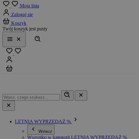
Menu
Moja lista
Zaloguj się
Koszyk
Twój koszyk jest pusty
Szukaj
Menu
Zamknij
Ulubione
Zaloguj się
Koszyk
LETNIA WYPRZEDAŻ %
Wstecz
Wszystko w kategorii LETNIA WYPRZEDAŻ %