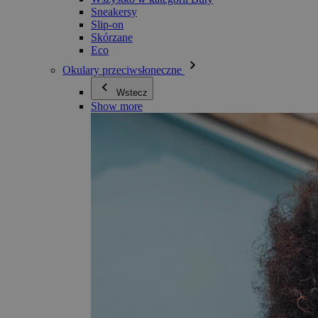
Sneakersy
Slip-on
Skórzane
Eco
Okulary przeciwsłoneczne
Wstecz
Show more