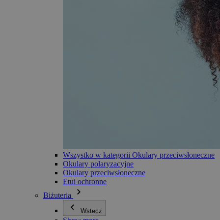
Wszystko w kategorii Okulary przeciwsłoneczne
Okulary polaryzacyjne
Okulary przeciwsłoneczne
Etui ochronne
Biżuteria
Wstecz