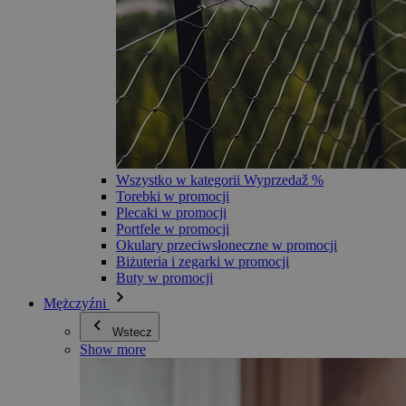
Wszystko w kategorii Wyprzedaž %
Torebki w promocji
Plecaki w promocji
Portfele w promocji
Okulary przeciwsłoneczne w promocji
Biżuteria i zegarki w promocji
Buty w promocji
Mężczyźni
Wstecz
Show more