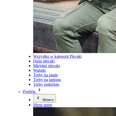
Wszystko w kategorii Plecaki
Duże plecaki
Miejskie plecaki
Walizki
Torby na ramię
Torby na laptopa
Torby podróżne
Portfele
Wstecz
Show more