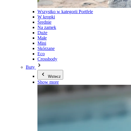
Wszystko w kategorii Portfele
W kropki
Średnie
Na zamek
Duże
Małe
Mini
Skórzane
Eco
Crossbody
Buty
Wstecz
Show more