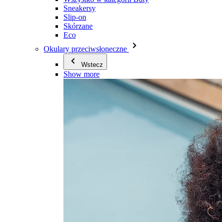
Sneakersy
Slip-on
Skórzane
Eco
Okulary przeciwsłoneczne
Wstecz
Show more