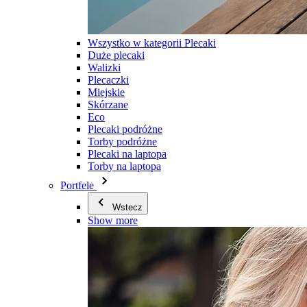
Wszystko w kategorii Plecaki
Duże plecaki
Walizki
Plecaczki
Miejskie
Skórzane
Eco
Plecaki podróżne
Torby podróżne
Plecaki na laptopa
Torby na laptopa
Portfele
Wstecz
Show more