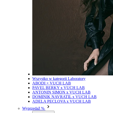
Wszystko w kategorii Laboratory
ABODI × VUCH LAB
PAVEL BERKY x VUCH LAB
ANTONIN SIMON x VUCH LAB
DOMINIK NAVRATIL x VUCH LAB
ADELA PECLOVA x VUCH LAB
Wyprzedaž %