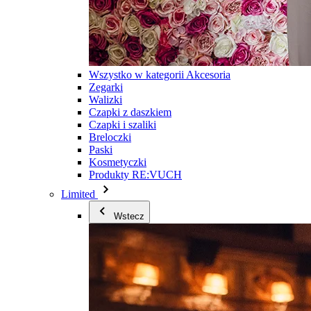
Wszystko w kategorii Akcesoria
Zegarki
Walizki
Czapki z daszkiem
Czapki i szaliki
Breloczki
Paski
Kosmetyczki
Produkty RE:VUCH
Limited
Wstecz