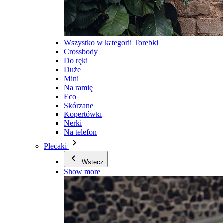
Wszystko w kategorii Torebki
Crossbody
Do ręki
Duże
Mini
Na ramię
Eco
Skórzane
Kopertówki
Nerki
Na telefon
Plecaki
Wstecz
Show more