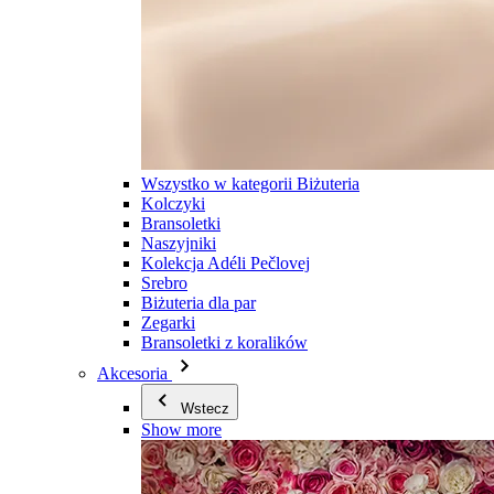
Wszystko w kategorii Biżuteria
Kolczyki
Bransoletki
Naszyjniki
Kolekcja Adéli Pečlovej
Srebro
Biżuteria dla par
Zegarki
Bransoletki z koralików
Akcesoria
Wstecz
Show more