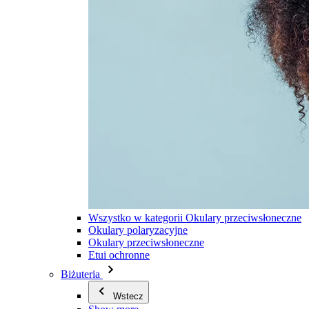
Wszystko w kategorii Okulary przeciwsłoneczne
Okulary polaryzacyjne
Okulary przeciwsłoneczne
Etui ochronne
Biżuteria
Wstecz