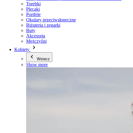
Torebki
Plecaki
Portfele
Okulary przeciwsłoneczne
Biżuteria i zegarki
Buty
Akcesoria
Mężczyźni
Kobiety
Wstecz
Show more