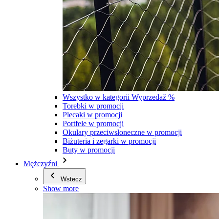
Wszystko w kategorii Wyprzedaž %
Torebki w promocji
Plecaki w promocji
Portfele w promocji
Okulary przeciwsłoneczne w promocji
Biżuteria i zegarki w promocji
Buty w promocji
Mężczyźni
Wstecz
Show more