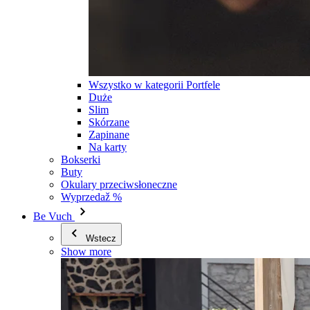
Wszystko w kategorii Portfele
Duże
Slim
Skórzane
Zapinane
Na karty
Bokserki
Buty
Okulary przeciwsłoneczne
Wyprzedaž %
Be Vuch
Wstecz
Show more