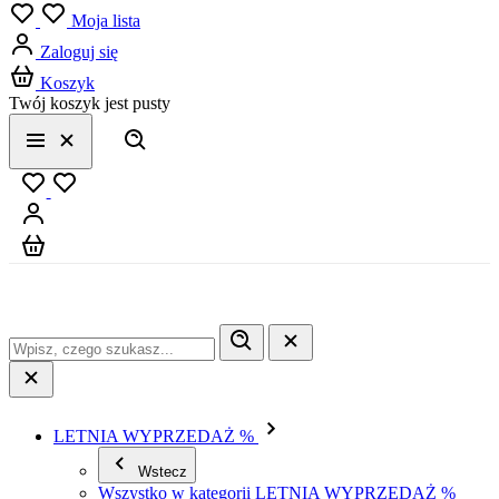
Menu
Moja lista
Zaloguj się
Koszyk
Twój koszyk jest pusty
Szukaj
Menu
Zamknij
Ulubione
Zaloguj się
Koszyk
LETNIA WYPRZEDAŻ %
Wstecz
Wszystko w kategorii LETNIA WYPRZEDAŻ %