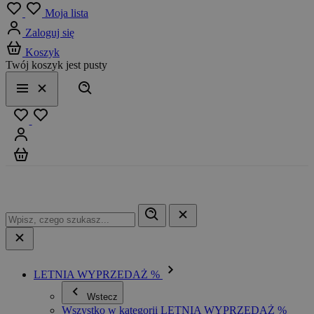
Menu
Moja lista
Zaloguj się
Koszyk
Twój koszyk jest pusty
Szukaj
Menu
Zamknij
Ulubione
Zaloguj się
Koszyk
LETNIA WYPRZEDAŻ %
Wstecz
Wszystko w kategorii LETNIA WYPRZEDAŻ %