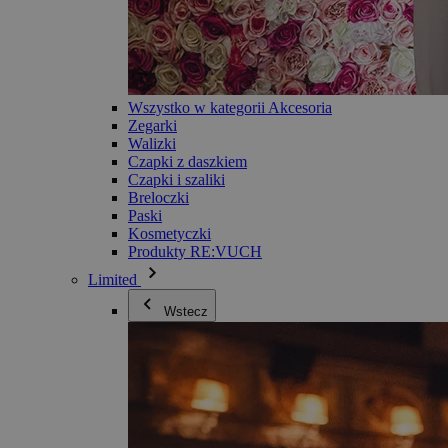
Wszystko w kategorii Akcesoria
Zegarki
Walizki
Czapki z daszkiem
Czapki i szaliki
Breloczki
Paski
Kosmetyczki
Produkty RE:VUCH
Limited
Wstecz