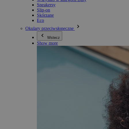
Sneakersy
Slip-on
Skórzane
Eco
Okulary przeciwsłoneczne
Wstecz
Show more