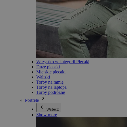
Wszystko w kategorii Plecaki
Duże plecaki
Miejskie plecaki
Walizki
Torby na ramię
Torby na laptopa
Torby podróżne
Portfele
Wstecz
Show more