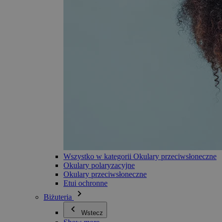
Wszystko w kategorii Okulary przeciwsłoneczne
Okulary polaryzacyjne
Okulary przeciwsłoneczne
Etui ochronne
Biżuteria
Wstecz