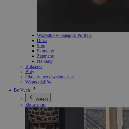
Wszystko w kategorii Portfele
Duże
Slim
Skórzane
Zapinane
Na karty
Bokserki
Buty
Okulary przeciwsłoneczne
Wyprzedaž %
Be Vuch
Wstecz
Show more