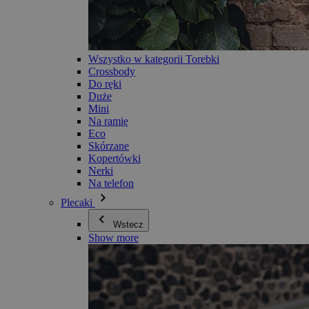
Wszystko w kategorii Torebki
Crossbody
Do ręki
Duże
Mini
Na ramię
Eco
Skórzane
Kopertówki
Nerki
Na telefon
Plecaki
Wstecz
Show more