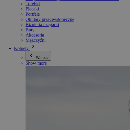
Torebki
Plecaki
Portfele
Okulary przeciwsłoneczne
Biżuteria i zegarki
Buty
Akcesoria
Mężczyźni
Kobiety
Wstecz
Show more