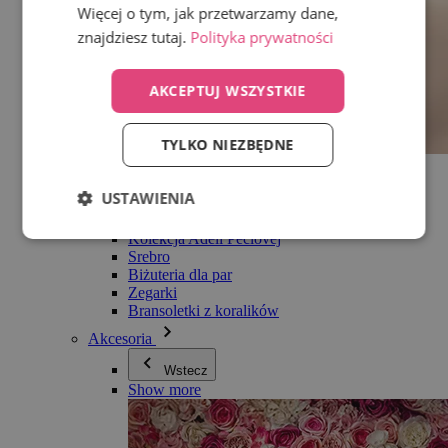
Więcej o tym, jak przetwarzamy dane,
znajdziesz tutaj.
Polityka prywatności
AKCEPTUJ WSZYSTKIE
TYLKO NIEZBĘDNE
Wszystko w kategorii Biżuteria
Kolczyki
USTAWIENIA
Bransoletki
Naszyjniki
Kolekcja Adéli Pečlovej
Srebro
Biżuteria dla par
Zegarki
Bransoletki z koralików
Akcesoria
Wstecz
Show more