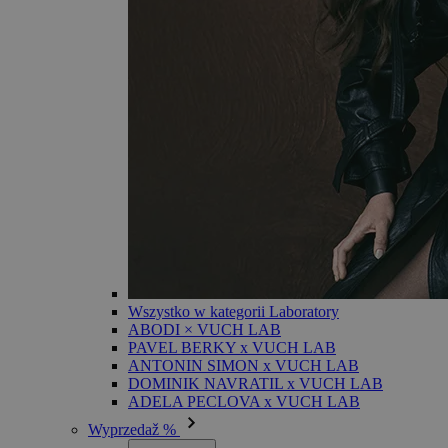
Wszystko w kategorii Laboratory
ABODI × VUCH LAB
PAVEL BERKY x VUCH LAB
ANTONIN SIMON x VUCH LAB
DOMINIK NAVRATIL x VUCH LAB
ADELA PECLOVA x VUCH LAB
Wyprzedaž %