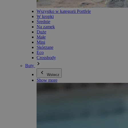
Wszystko w kategorii Portfele
W kropki
Średnie
Na zamek
Duże
Małe
Mini
Skórzane
Eco
Crossbody
Buty
Wstecz
Show more