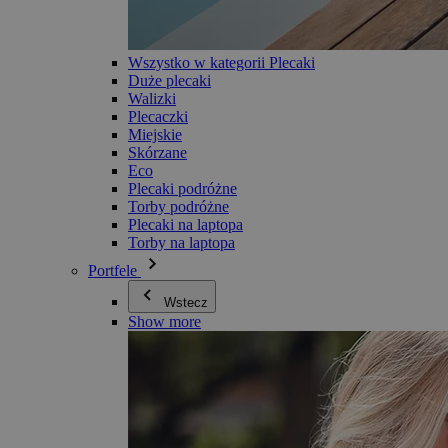
Wszystko w kategorii Plecaki
Duże plecaki
Walizki
Plecaczki
Miejskie
Skórzane
Eco
Plecaki podróżne
Torby podróżne
Plecaki na laptopa
Torby na laptopa
Portfele
Wstecz
Show more