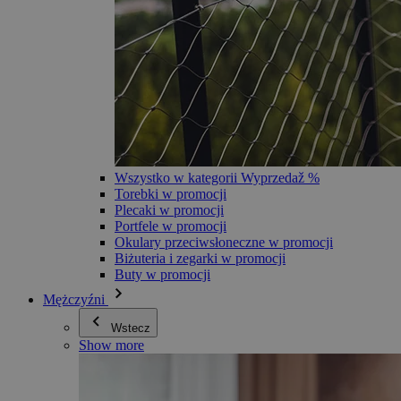
Wszystko w kategorii Wyprzedaž %
Torebki w promocji
Plecaki w promocji
Portfele w promocji
Okulary przeciwsłoneczne w promocji
Biżuteria i zegarki w promocji
Buty w promocji
Mężczyźni
Wstecz
Show more