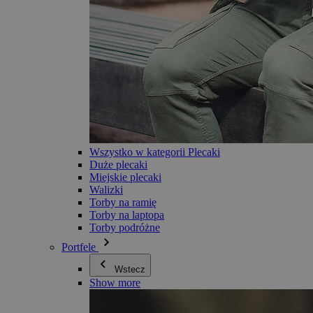
Wszystko w kategorii Plecaki
Duże plecaki
Miejskie plecaki
Walizki
Torby na ramię
Torby na laptopa
Torby podróżne
Portfele
Wstecz
Show more