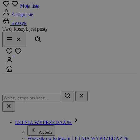
Menu
Moja lista
Zaloguj się
Koszyk
Twój koszyk jest pusty
Szukaj
Menu
Zamknij
Ulubione
Zaloguj się
Koszyk
LETNIA WYPRZEDAŻ %
Wstecz
Wszystko w kategorii LETNIA WYPRZEDAŻ %