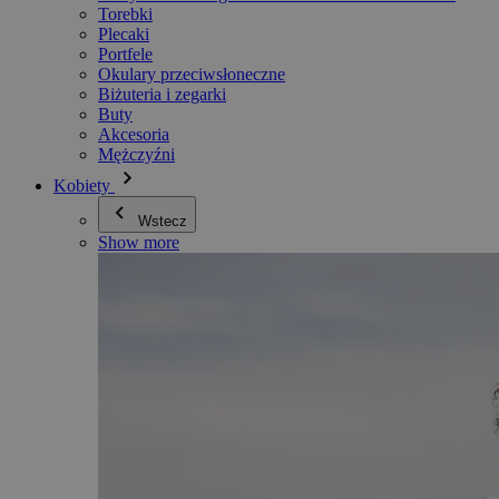
Torebki
Plecaki
Portfele
Okulary przeciwsłoneczne
Biżuteria i zegarki
Buty
Akcesoria
Mężczyźni
Kobiety
Wstecz
Show more