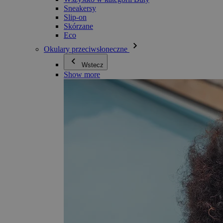
Sneakersy
Slip-on
Skórzane
Eco
Okulary przeciwsłoneczne
Wstecz
Show more