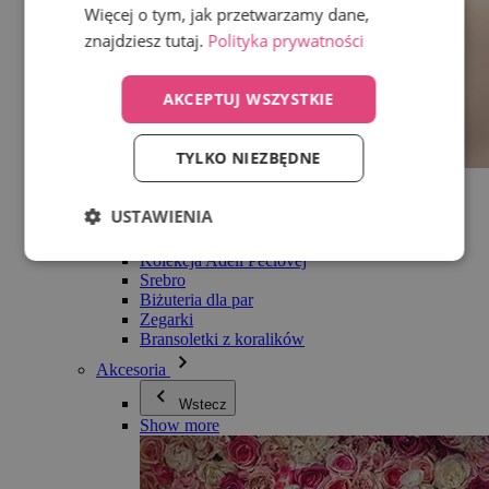
Więcej o tym, jak przetwarzamy dane,
znajdziesz tutaj.
Polityka prywatności
AKCEPTUJ WSZYSTKIE
TYLKO NIEZBĘDNE
Wszystko w kategorii Biżuteria
Kolczyki
USTAWIENIA
Bransoletki
Naszyjniki
Kolekcja Adéli Pečlovej
Srebro
Biżuteria dla par
Zegarki
Bransoletki z koralików
Akcesoria
Wstecz
Show more