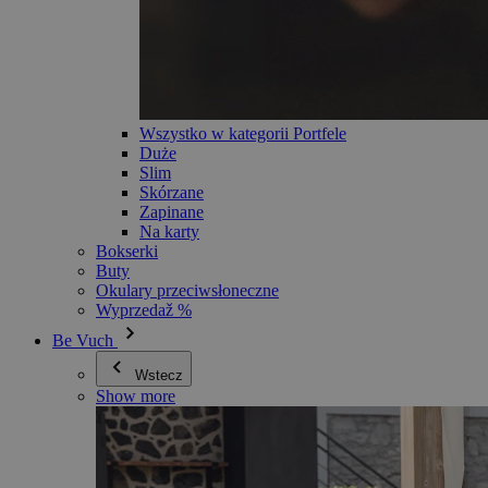
Wszystko w kategorii Portfele
Duże
Slim
Skórzane
Zapinane
Na karty
Bokserki
Buty
Okulary przeciwsłoneczne
Wyprzedaž %
Be Vuch
Wstecz
Show more