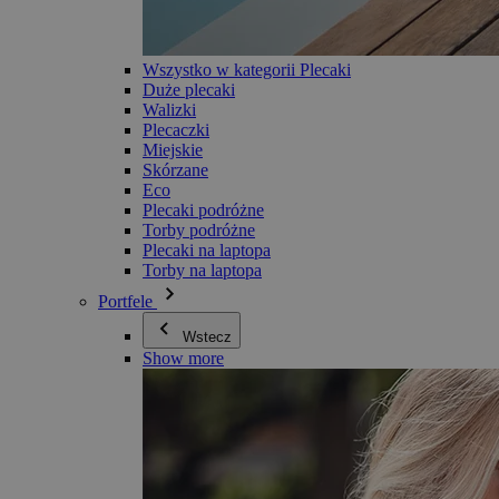
Wszystko w kategorii Plecaki
Duże plecaki
Walizki
Plecaczki
Miejskie
Skórzane
Eco
Plecaki podróżne
Torby podróżne
Plecaki na laptopa
Torby na laptopa
Portfele
Wstecz
Show more