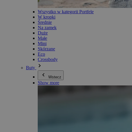
Wszystko w kategorii Portfele
W kropki
Średnie
Na zamek
Duże
Małe
Mini
Skórzane
Eco
Crossbody
Buty
Wstecz
Show more