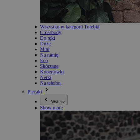
Wszystko w kategorii Torebki
Crossbody
Do ręki
Duże
Mini
Na ramię
Eco
Skórzane
Kopertówki
Nerki
Na telefon
Plecaki
Wstecz
Show more