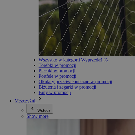
Wszystko w kategorii Wyprzedaž %
Torebki w promocji
Plecaki w promocji
Portfele w promocji
Okulary przeciwsłoneczne w promocji
Biżuteria i zegarki w promocji
Buty w promocji
Mężczyźni
Wstecz
Show more