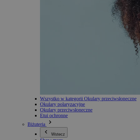
Wszystko w kategorii Okulary przeciwsłoneczne
Okulary polaryzacyjne
Okulary przeciwsłoneczne
Etui ochronne
Biżuteria
Wstecz