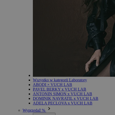
Wszystko w kategorii Laboratory
ABODI × VUCH LAB
PAVEL BERKY x VUCH LAB
ANTONIN SIMON x VUCH LAB
DOMINIK NAVRATIL x VUCH LAB
ADELA PECLOVA x VUCH LAB
Wyprzedaž %