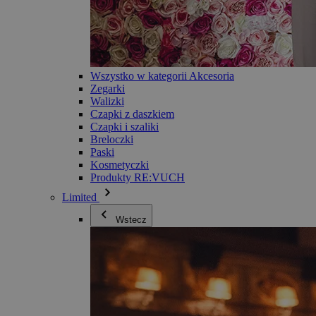
Wszystko w kategorii Akcesoria
Zegarki
Walizki
Czapki z daszkiem
Czapki i szaliki
Breloczki
Paski
Kosmetyczki
Produkty RE:VUCH
Limited
Wstecz