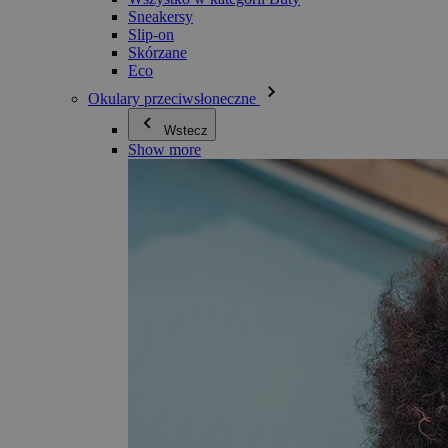
Sneakersy
Slip-on
Skórzane
Eco
Okulary przeciwsłoneczne
Wstecz
Show more