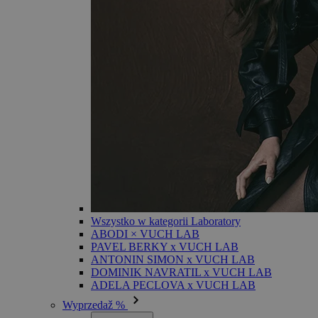
Wszystko w kategorii Laboratory
ABODI × VUCH LAB
PAVEL BERKY x VUCH LAB
ANTONIN SIMON x VUCH LAB
DOMINIK NAVRATIL x VUCH LAB
ADELA PECLOVA x VUCH LAB
Wyprzedaž %