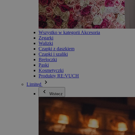
Wszystko w kategorii Akcesoria
Zegarki
Walizki
Czapki z daszkiem
Czapki i szaliki
Breloczki
Paski
Kosmetyczki
Produkty RE:VUCH
Limited
Wstecz