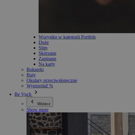
Wszystko w kategorii Portfele
Duże
Slim
Skórzane
Zapinane
Na karty
Bokserki
Buty
Okulary przeciwsłoneczne
Wyprzedaž %
Be Vuch
Wstecz
Show more