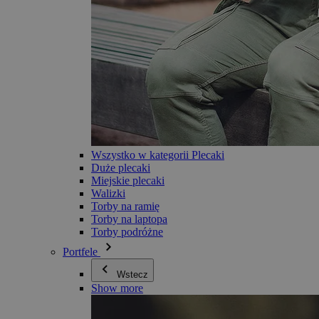
Wszystko w kategorii Plecaki
Duże plecaki
Miejskie plecaki
Walizki
Torby na ramię
Torby na laptopa
Torby podróżne
Portfele
Wstecz
Show more