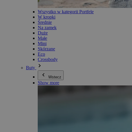
Wszystko w kategorii Portfele
W kropki
Średnie
Na zamek
Duże
Małe
Mini
Skórzane
Eco
Crossbody
Buty
Wstecz
Show more