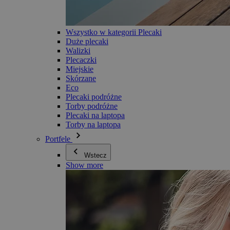
Wszystko w kategorii Plecaki
Duże plecaki
Walizki
Plecaczki
Miejskie
Skórzane
Eco
Plecaki podróżne
Torby podróżne
Plecaki na laptopa
Torby na laptopa
Portfele
Wstecz
Show more