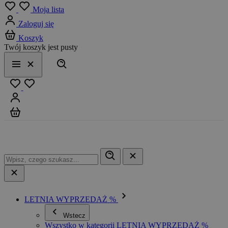
Menu
Moja lista
Zaloguj się
Koszyk
Twój koszyk jest pusty
Szukaj
Menu
Zamknij
Ulubione
Zaloguj się
Koszyk
LETNIA WYPRZEDAŻ %
Wstecz
Wszystko w kategorii LETNIA WYPRZEDAŻ %