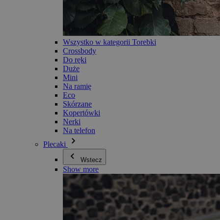
Wszystko w kategorii Torebki
Crossbody
Do ręki
Duże
Mini
Na ramię
Eco
Skórzane
Kopertówki
Nerki
Na telefon
Plecaki
Wstecz
Show more