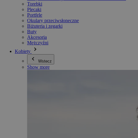
Torebki
Plecaki
Portfele
Okulary przeciwsłoneczne
Biżuteria i zegarki
Buty
Akcesoria
Mężczyźni
Kobiety
Wstecz
Show more