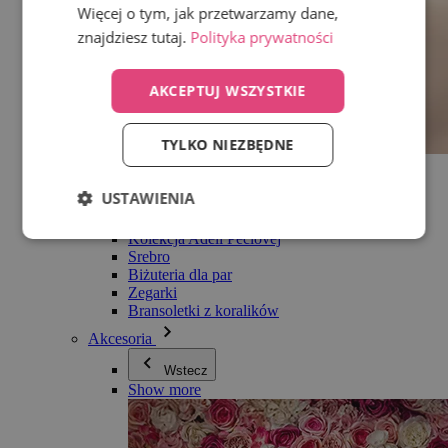
Więcej o tym, jak przetwarzamy dane,
znajdziesz tutaj.
Polityka prywatności
AKCEPTUJ WSZYSTKIE
TYLKO NIEZBĘDNE
Wszystko w kategorii Biżuteria
Kolczyki
USTAWIENIA
Bransoletki
Naszyjniki
Kolekcja Adéli Pečlovej
Srebro
Biżuteria dla par
Zegarki
Bransoletki z koralików
Akcesoria
Wstecz
Show more