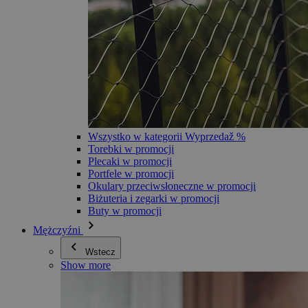
Wszystko w kategorii Wyprzedaž %
Torebki w promocji
Plecaki w promocji
Portfele w promocji
Okulary przeciwsłoneczne w promocji
Biżuteria i zegarki w promocji
Buty w promocji
Mężczyźni
Wstecz
Show more