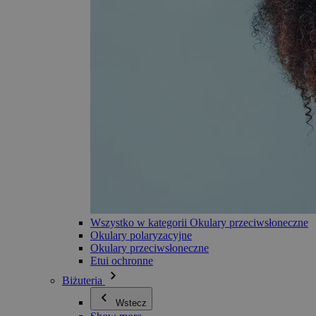
Wszystko w kategorii Okulary przeciwsłoneczne
Okulary polaryzacyjne
Okulary przeciwsłoneczne
Etui ochronne
Biżuteria
Wstecz