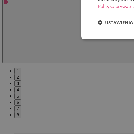
Polityka prywatn
USTAWIENIA
1
2
3
4
5
6
7
8