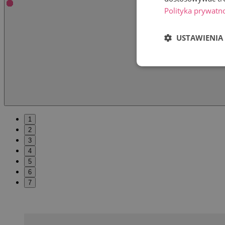
Polityka prywatn
USTAWIENIA
1
2
3
4
5
6
7