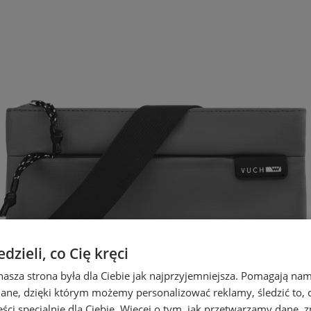
zieli, co Cię kręci
nasza strona była dla Ciebie jak najprzyjemniejsza. Pomagają nam
dane, dzięki którym możemy personalizować reklamy, śledzić to, co
ci specjalnie dla Ciebie. Więcej o tym, jak przetwarzamy dane, zn