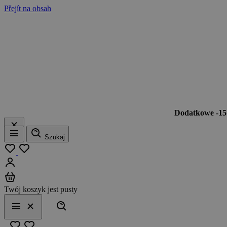
Přejít na obsah
Dodatkowe -1
Szukaj
Menu
Moja lista
Zaloguj się
Koszyk
Twój koszyk jest pusty
Szukaj
Menu
Zamknij
Ulubione