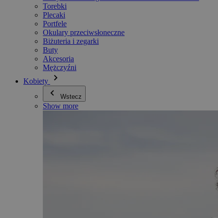
Torebki
Plecaki
Portfele
Okulary przeciwsłoneczne
Biżuteria i zegarki
Buty
Akcesoria
Mężczyźni
Kobiety
Wstecz
Show more