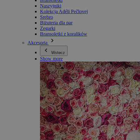
Bransoletki
Naszyjniki
Kolekcja Adéli Pečlovej
Srebro
Biżuteria dla par
Zegarki
Bransoletki z koralików
Akcesoria
Wstecz
Show more