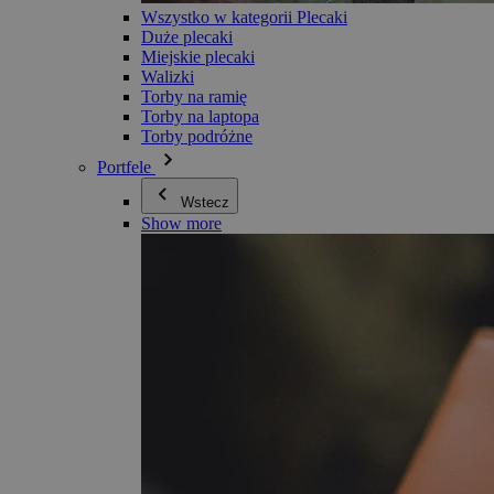
Wszystko w kategorii Plecaki
Duże plecaki
Miejskie plecaki
Walizki
Torby na ramię
Torby na laptopa
Torby podróżne
Portfele
Wstecz
Show more