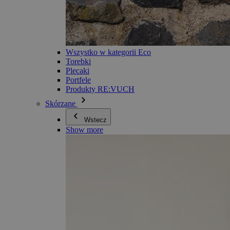
Wszystko w kategorii Eco
Torebki
Plecaki
Portfele
Produkty RE:VUCH
Skórzane
Wstecz
Show more