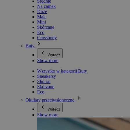
Średnie
Na zamek
Duże
Małe
Mini
Skórzane
Eco
Crossbody
Buty
Wstecz
Show more
Wszystko w kategorii Buty
Sneakersy
Slip-on
Skórzane
Eco
Okulary przeciwsłoneczne
Wstecz
Show more