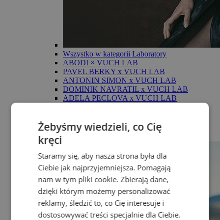
Wszystko w kategorii Laboratory
ABODI × VUCH LAB
PAVEL BERKY x VUCH LAB
ANTONIN SIMON x VUCH LAB
DOMINIK NAVRATIL x VUCH LAB
ADELA PECLOVA x VUCH LAB
Wyprzedaž %
Żebyśmy wiedzieli, co Cię
Wstecz
Show more
kręci
Staramy się, aby nasza strona była dla
Ciebie jak najprzyjemniejsza. Pomagają
nam w tym pliki cookie. Zbierają dane,
dzięki którym możemy personalizować
reklamy, śledzić to, co Cię interesuje i
dostosowywać treści specjalnie dla Ciebie.