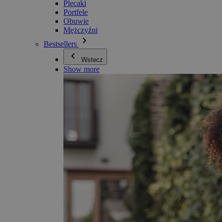
Plecaki
Portfele
Obuwie
Mężczyźni
Bestsellers
Wstecz
Show more