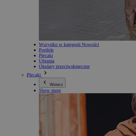
Wszystko w kategorii Nowości
Portfele
Plecaki
Ubrania
Okulary przeciwsłoneczne
Plecaki
Wstecz
Show more