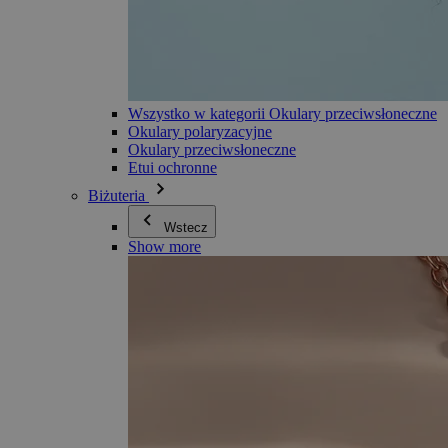
Wszystko w kategorii Okulary przeciwsłoneczne
Okulary polaryzacyjne
Okulary przeciwsłoneczne
Etui ochronne
Biżuteria
Wstecz
Show more