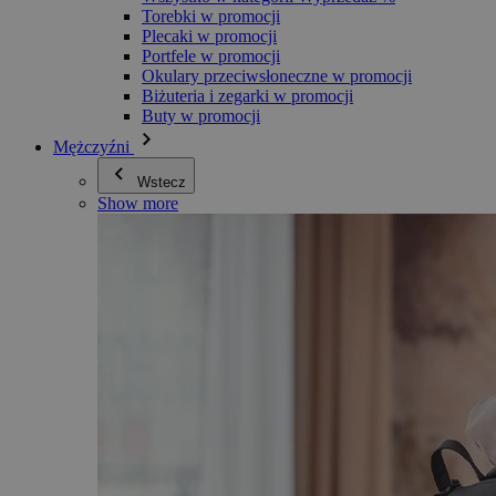
Torebki w promocji
Plecaki w promocji
Portfele w promocji
Okulary przeciwsłoneczne w promocji
Biżuteria i zegarki w promocji
Buty w promocji
Mężczyźni
Wstecz
Show more