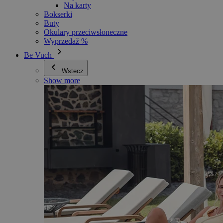
Na karty
Bokserki
Buty
Okulary przeciwsłoneczne
Wyprzedaž %
Be Vuch
Wstecz
Show more