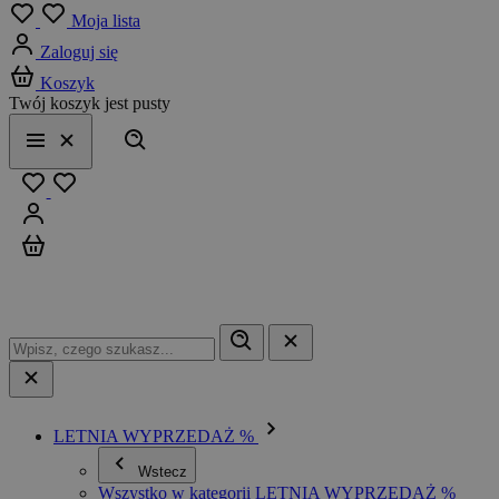
Menu
Moja lista
Zaloguj się
Koszyk
Twój koszyk jest pusty
Szukaj
Menu
Zamknij
Ulubione
Zaloguj się
Koszyk
LETNIA WYPRZEDAŻ %
Wstecz
Wszystko w kategorii LETNIA WYPRZEDAŻ %