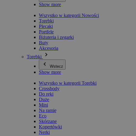
Show more
Wszystko w kategorii Nowości
Torebki
Plecaki
Portfele
Biżuteria i zegarki
Buty
Akcesoria
Torebki
Wstecz
Show more
Wszystko w kategorii Torebki
Crossbody
Do ręki
Duże
Mini
Na ramię
Eco
Skórzane
Kopertówki
Nerki