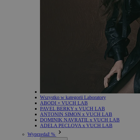
Wszystko w kategorii Laboratory
ABODI × VUCH LAB
PAVEL BERKY x VUCH LAB
ANTONIN SIMON x VUCH LAB
DOMINIK NAVRATIL x VUCH LAB
ADELA PECLOVA x VUCH LAB
Wyprzedaž %