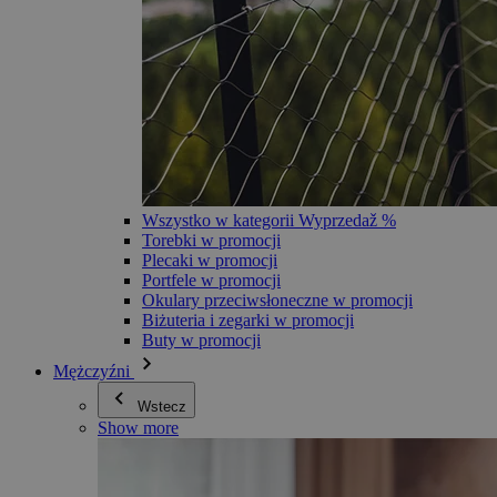
Wszystko w kategorii Wyprzedaž %
Torebki w promocji
Plecaki w promocji
Portfele w promocji
Okulary przeciwsłoneczne w promocji
Biżuteria i zegarki w promocji
Buty w promocji
Mężczyźni
Wstecz
Show more