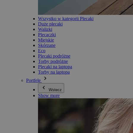
Wszystko w kategorii Plecaki
Duże plecaki
Walizki
Plecaczki
Miejskie
Skórzane
Eco
Plecaki podróżne
Torby podróżne
Plecaki na laptopa
Torby na laptopa
Portfele
Wstecz
Show more