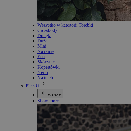
Wszystko w kategorii Torebki
Crossbody
Do ręki
Duże
Mini
Na ramię
Eco
Skórzane
Kopertówki
Nerki
Na telefon
Plecaki
Wstecz
Show more