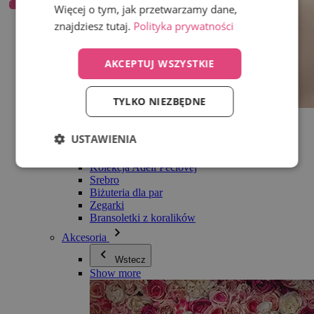
Więcej o tym, jak przetwarzamy dane,
znajdziesz tutaj.
Polityka prywatności
AKCEPTUJ WSZYSTKIE
TYLKO NIEZBĘDNE
Wszystko w kategorii Biżuteria
Kolczyki
USTAWIENIA
Bransoletki
Naszyjniki
Kolekcja Adéli Pečlovej
Srebro
Biżuteria dla par
Zegarki
Bransoletki z koralików
Akcesoria
Wstecz
Show more