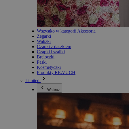
Wszystko w kategorii Akcesoria
Zegarki
Walizki
Czapki z daszkiem
Czapki i szaliki
Breloczki
Paski
Kosmetyczki
Produkty RE:VUCH
Limited
Wstecz