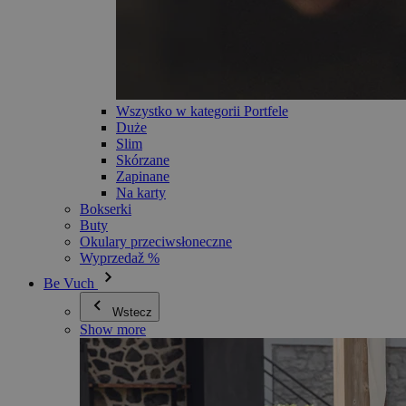
Wszystko w kategorii Portfele
Duże
Slim
Skórzane
Zapinane
Na karty
Bokserki
Buty
Okulary przeciwsłoneczne
Wyprzedaž %
Be Vuch
Wstecz
Show more