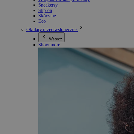
Sneakersy
Slip-on
Skórzane
Eco
Okulary przeciwsłoneczne
Wstecz
Show more