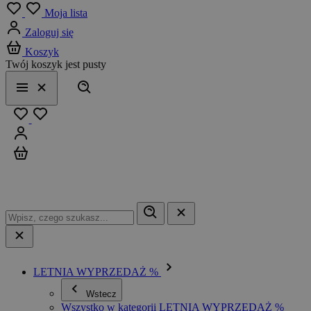
Menu
Moja lista
Zaloguj się
Koszyk
Twój koszyk jest pusty
Szukaj
Menu
Zamknij
Ulubione
Zaloguj się
Koszyk
LETNIA WYPRZEDAŻ %
Wstecz
Wszystko w kategorii LETNIA WYPRZEDAŻ %