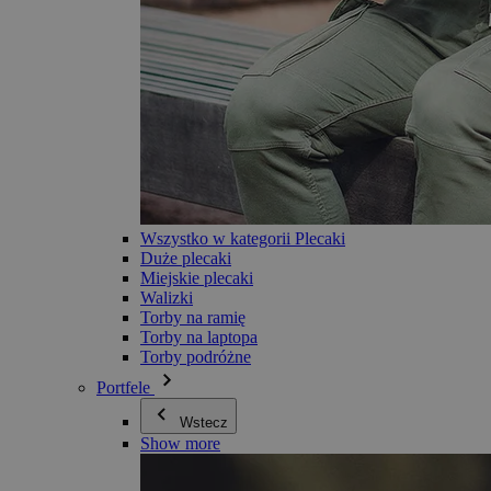
Wszystko w kategorii Plecaki
Duże plecaki
Miejskie plecaki
Walizki
Torby na ramię
Torby na laptopa
Torby podróżne
Portfele
Wstecz
Show more