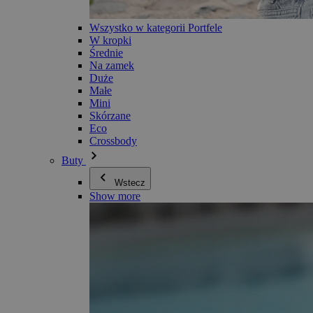
Wszystko w kategorii Portfele
W kropki
Średnie
Na zamek
Duże
Małe
Mini
Skórzane
Eco
Crossbody
Buty
Wstecz
Show more