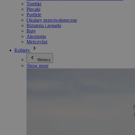
Torebki
Plecaki
Portfele
Okulary przeciwsłoneczne
Biżuteria i zegarki
Buty
Akcesoria
Mężczyźni
Kobiety
Wstecz
Show more