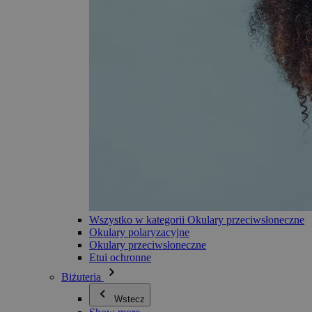
Wszystko w kategorii Okulary przeciwsłoneczne
Okulary polaryzacyjne
Okulary przeciwsłoneczne
Etui ochronne
Biżuteria
Wstecz