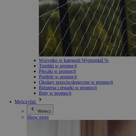
Wszystko w kategorii Wyprzedaž %
Torebki w promocji
Plecaki w promocji
Portfele w promocji
Okulary przeciwsłoneczne w promocji
Biżuteria i zegarki w promocji
Buty w promocji
Mężczyźni
Wstecz
Show more