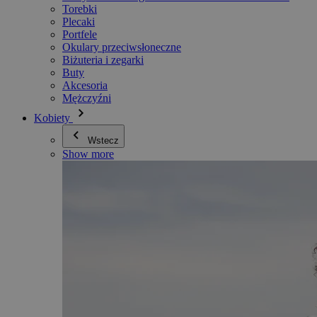
Torebki
Plecaki
Portfele
Okulary przeciwsłoneczne
Biżuteria i zegarki
Buty
Akcesoria
Mężczyźni
Kobiety
Wstecz
Show more