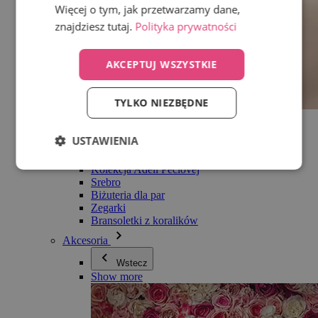
Więcej o tym, jak przetwarzamy dane,
znajdziesz tutaj.
Polityka prywatności
AKCEPTUJ WSZYSTKIE
TYLKO NIEZBĘDNE
Wszystko w kategorii Biżuteria
Kolczyki
USTAWIENIA
Bransoletki
Naszyjniki
Kolekcja Adéli Pečlovej
Srebro
Biżuteria dla par
Zegarki
Bransoletki z koralików
Akcesoria
Wstecz
Show more