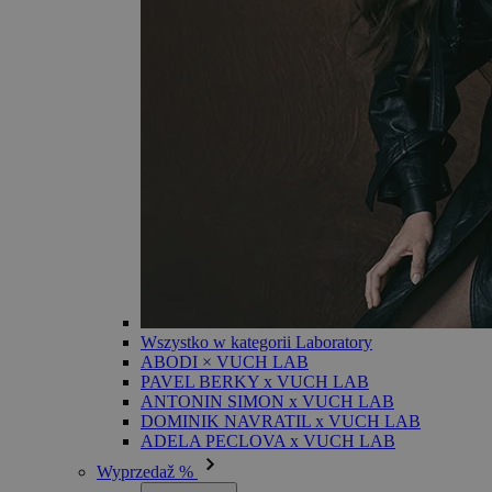
Wszystko w kategorii Laboratory
ABODI × VUCH LAB
PAVEL BERKY x VUCH LAB
ANTONIN SIMON x VUCH LAB
DOMINIK NAVRATIL x VUCH LAB
ADELA PECLOVA x VUCH LAB
Wyprzedaž %