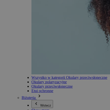
Wszystko w kategorii Okulary przeciwsłoneczne
Okulary polaryzacyjne
Okulary przeciwsłoneczne
Etui ochronne
Biżuteria
Wstecz