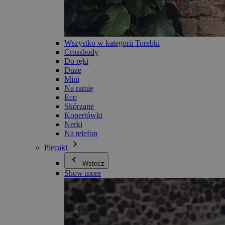
Wszystko w kategorii Torebki
Crossbody
Do ręki
Duże
Mini
Na ramię
Eco
Skórzane
Kopertówki
Nerki
Na telefon
Plecaki
Wstecz
Show more