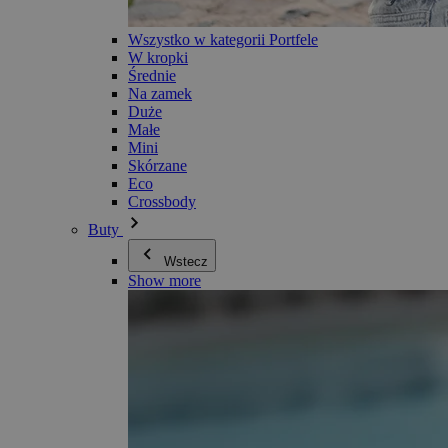
Wszystko w kategorii Portfele
W kropki
Średnie
Na zamek
Duże
Małe
Mini
Skórzane
Eco
Crossbody
Buty
Wstecz
Show more