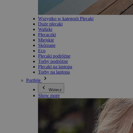
Wszystko w kategorii Plecaki
Duże plecaki
Walizki
Plecaczki
Miejskie
Skórzane
Eco
Plecaki podróżne
Torby podróżne
Plecaki na laptopa
Torby na laptopa
Portfele
Wstecz
Show more