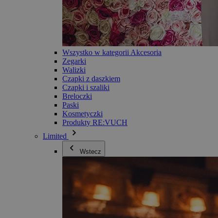
Wszystko w kategorii Akcesoria
Zegarki
Walizki
Czapki z daszkiem
Czapki i szaliki
Breloczki
Paski
Kosmetyczki
Produkty RE:VUCH
Limited
Wstecz