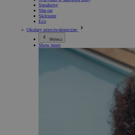
Sneakersy
Slip-on
Skórzane
Eco
Okulary przeciwsłoneczne
Wstecz
Show more