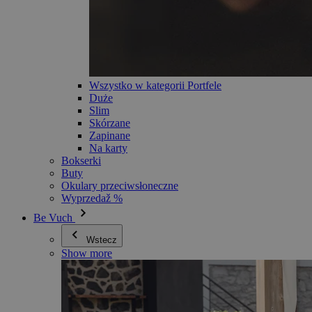
Wszystko w kategorii Portfele
Duże
Slim
Skórzane
Zapinane
Na karty
Bokserki
Buty
Okulary przeciwsłoneczne
Wyprzedaž %
Be Vuch
Wstecz
Show more