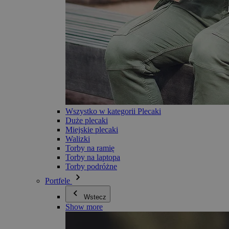
Wszystko w kategorii Plecaki
Duże plecaki
Miejskie plecaki
Walizki
Torby na ramię
Torby na laptopa
Torby podróżne
Portfele
Wstecz
Show more