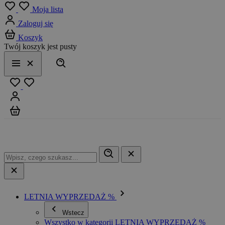
Menu
Moja lista
Zaloguj się
Koszyk
Twój koszyk jest pusty
Szukaj
Menu
Zamknij
Ulubione
Zaloguj się
Koszyk
LETNIA WYPRZEDAŻ %
Wstecz
Wszystko w kategorii LETNIA WYPRZEDAŻ %