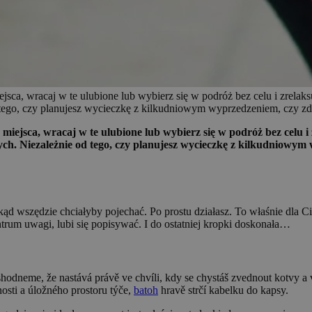
ca, wracaj w te ulubione lub wybierz się w podróż bez celu i zrelaks
 tego, czy planujesz wycieczkę z kilkudniowym wyprzedzeniem, czy zd
iejsca, wracaj w te ulubione lub wybierz się w podróż bez celu i 
ch. Niezależnie od tego, czy planujesz wycieczkę z kilkudniowym 
okąd wszędzie chciałyby pojechać. Po prostu działasz. To właśnie dla
trum uwagi, lubi się popisywać. I do ostatniej kropki doskonała…
shodneme, že nastává právě ve chvíli, kdy se chystáš zvednout kotvy a 
nosti a úložného prostoru týče,
batoh
hravě strčí kabelku do kapsy.