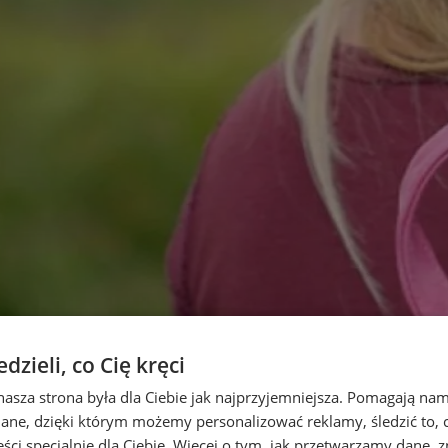
zieli, co Cię kręci
nasza strona była dla Ciebie jak najprzyjemniejsza. Pomagają nam
dane, dzięki którym możemy personalizować reklamy, śledzić to, co
ci specjalnie dla Ciebie. Więcej o tym, jak przetwarzamy dane, zn