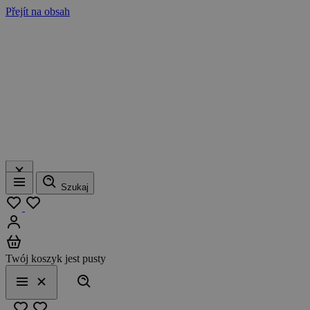
Přejít na obsah
Szukaj
Menu
Moja lista
Zaloguj się
Koszyk
Twój koszyk jest pusty
Szukaj
Menu
Zamknij
Ulubione