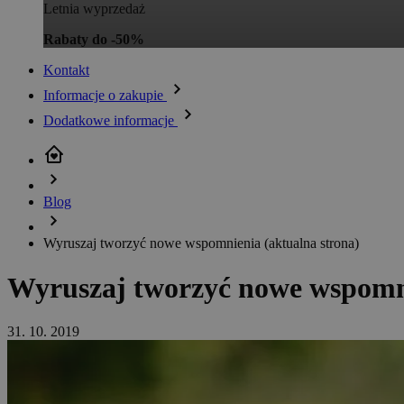
Letnia wyprzedaż
Rabaty do -50%
Kontakt
Informacje o zakupie
Dodatkowe informacje
Blog
Wyruszaj tworzyć nowe wspomnienia
(aktualna strona)
Wyruszaj tworzyć nowe wspomn
31. 10. 2019