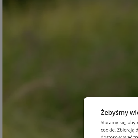
Żebyśmy wied
Staramy się, aby 
cookie. Zbierają 
dostosowywać treś