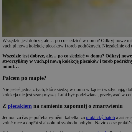
Wszędzie jest dobrze, ale… po co siedzieć w domu? Odkryj nowe miejs
vuch.pl nową kolekcję plecaków i toreb podróżnych. Niezależnie od
Wszędzie jest dobr
ze
, ale… po co siedzieć w domu? Odkryj nowe m
stworzyli
śmy w
vuch.pl
nową kolekcję plecaków i toreb podróżny
minut…
Palcem po mapie?
Nie jesteś jedną z tych, które siedzą w domu w kącie i wzdychają, d
kolekcja nie jest szarą myszą. Lubi być podziwiana, przebywać w cen
Z
plecakiem
na ramieniu zapomnij o zmartwieniu
Jednou za čas je potřeba vyměnit kabelku za
praktický batoh
a asi se 
volné ruce a dopřát si absolutní svobodu pohybu. Navíc co se praktič