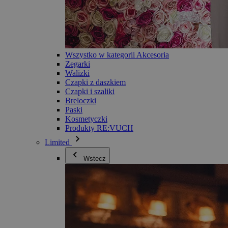
Wszystko w kategorii Akcesoria
Zegarki
Walizki
Czapki z daszkiem
Czapki i szaliki
Breloczki
Paski
Kosmetyczki
Produkty RE:VUCH
Limited
Wstecz