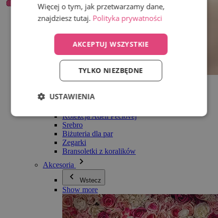
Więcej o tym, jak przetwarzamy dane,
znajdziesz tutaj.
Polityka prywatności
AKCEPTUJ WSZYSTKIE
TYLKO NIEZBĘDNE
Wszystko w kategorii Biżuteria
Kolczyki
USTAWIENIA
Bransoletki
Naszyjniki
Kolekcja Adéli Pečlovej
Srebro
Biżuteria dla par
Zegarki
Bransoletki z koralików
Akcesoria
Wstecz
Show more