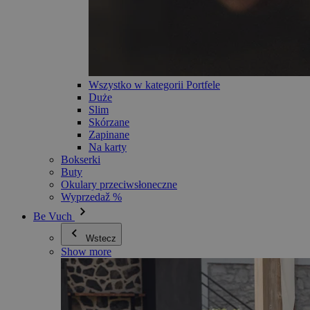
Wszystko w kategorii Portfele
Duże
Slim
Skórzane
Zapinane
Na karty
Bokserki
Buty
Okulary przeciwsłoneczne
Wyprzedaž %
Be Vuch
Wstecz
Show more