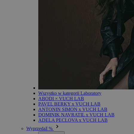
Wszystko w kategorii Laboratory
ABODI × VUCH LAB
PAVEL BERKY x VUCH LAB
ANTONIN SIMON x VUCH LAB
DOMINIK NAVRATIL x VUCH LAB
ADELA PECLOVA x VUCH LAB
Wyprzedaž %