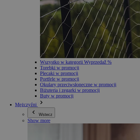
Wszystko w kategorii Wyprzedaž %
Torebki w promocji
Plecaki w promocji
Portfele w promocji
Okulary przeciwsłoneczne w promocji
Biżuteria i zegarki w promocji
Buty w promocji
Mężczyźni
Wstecz
Show more