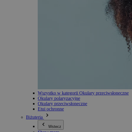
Wszystko w kategorii Okulary przeciwsłoneczne
Okulary polaryzacyjne
Okulary przeciwsłoneczne
Etui ochronne
Biżuteria
Wstecz