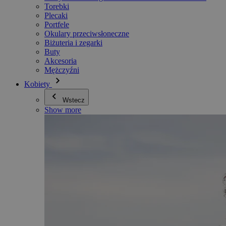
Torebki
Plecaki
Portfele
Okulary przeciwsłoneczne
Biżuteria i zegarki
Buty
Akcesoria
Mężczyźni
Kobiety
Wstecz
Show more