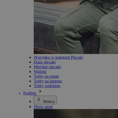
Wszystko w kategorii Plecaki
Duże plecaki
Miejskie plecaki
Walizki
Torby na ramię
Torby na laptopa
Torby podróżne
Portfele
Wstecz
Show more