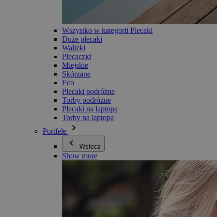
Wszystko w kategorii Plecaki
Duże plecaki
Walizki
Plecaczki
Miejskie
Skórzane
Eco
Plecaki podróżne
Torby podróżne
Plecaki na laptopa
Torby na laptopa
Portfele
Wstecz
Show more