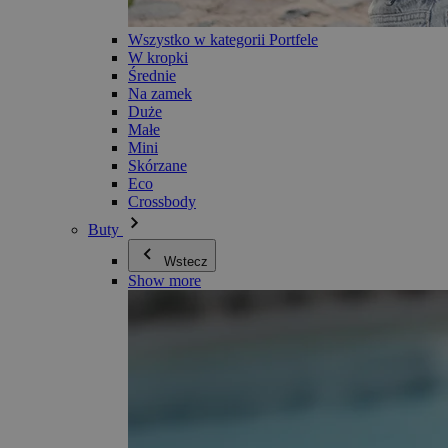
Wszystko w kategorii Portfele
W kropki
Średnie
Na zamek
Duże
Małe
Mini
Skórzane
Eco
Crossbody
Buty
Wstecz
Show more