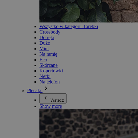
Wszystko w kategorii Torebki
Crossbody
Do ręki
Duże
Mini
Na ramię
Eco
Skórzane
Kopertówki
Nerki
Na telefon
Plecaki
Wstecz
Show more