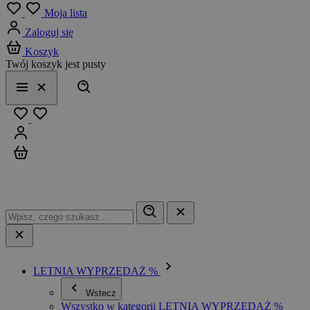
Menu
Moja lista
Zaloguj się
Koszyk
Twój koszyk jest pusty
Szukaj
Menu
Zamknij
Ulubione
Zaloguj się
Koszyk
LETNIA WYPRZEDAŻ %
Wstecz
Wszystko w kategorii LETNIA WYPRZEDAŻ %