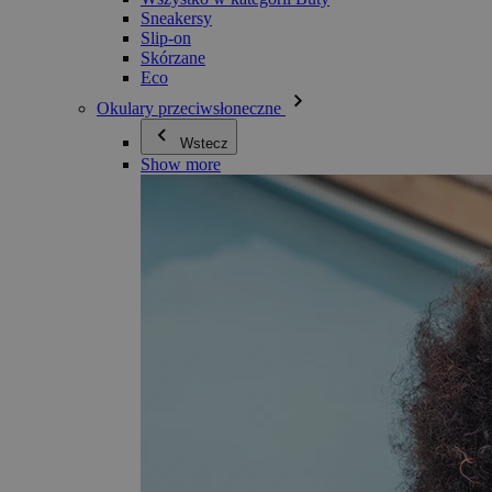
Sneakersy
Slip-on
Skórzane
Eco
Okulary przeciwsłoneczne
Wstecz
Show more