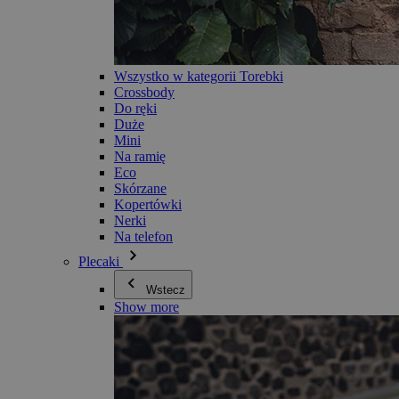
Wszystko w kategorii Torebki
Crossbody
Do ręki
Duże
Mini
Na ramię
Eco
Skórzane
Kopertówki
Nerki
Na telefon
Plecaki
Wstecz
Show more