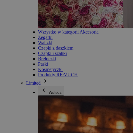
Wszystko w kategorii Akcesoria
Zegarki
Walizki
Czapki z daszkiem
Czapki i szaliki
Breloczki
Paski
Kosmetyczki
Produkty RE:VUCH
Limited
Wstecz