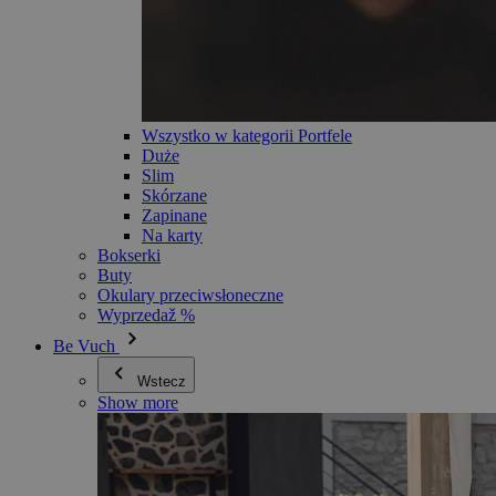
Wszystko w kategorii Portfele
Duże
Slim
Skórzane
Zapinane
Na karty
Bokserki
Buty
Okulary przeciwsłoneczne
Wyprzedaž %
Be Vuch
Wstecz
Show more