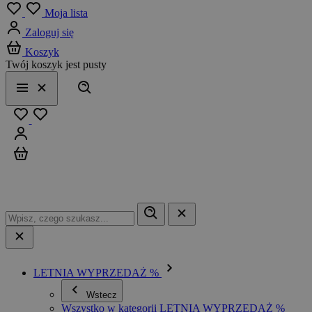
Menu
Moja lista
Zaloguj się
Koszyk
Twój koszyk jest pusty
Szukaj
Menu
Zamknij
Ulubione
Zaloguj się
Koszyk
LETNIA WYPRZEDAŻ %
Wstecz
Wszystko w kategorii LETNIA WYPRZEDAŻ %