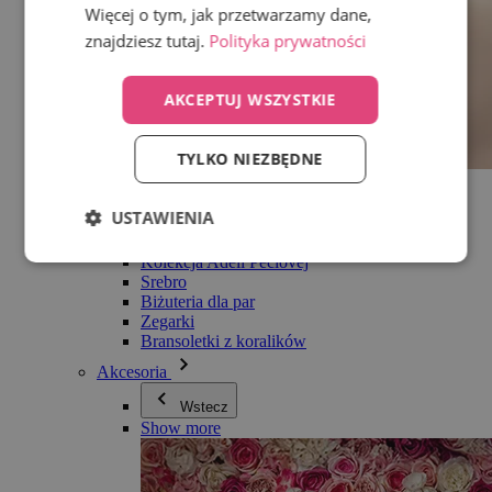
Więcej o tym, jak przetwarzamy dane,
znajdziesz tutaj.
Polityka prywatności
AKCEPTUJ WSZYSTKIE
TYLKO NIEZBĘDNE
Wszystko w kategorii Biżuteria
Kolczyki
USTAWIENIA
Bransoletki
Naszyjniki
Kolekcja Adéli Pečlovej
Srebro
Biżuteria dla par
Zegarki
Bransoletki z koralików
Akcesoria
Wstecz
Show more