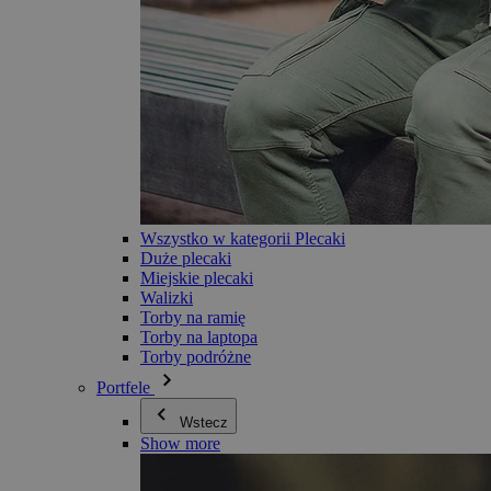
Wszystko w kategorii Plecaki
Duże plecaki
Miejskie plecaki
Walizki
Torby na ramię
Torby na laptopa
Torby podróżne
Portfele
Wstecz
Show more