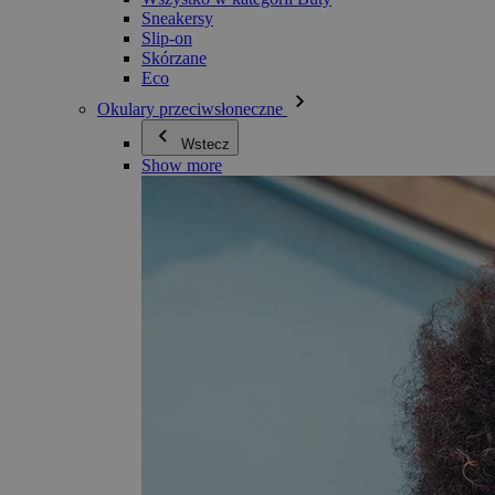
Sneakersy
Slip-on
Skórzane
Eco
Okulary przeciwsłoneczne
Wstecz
Show more