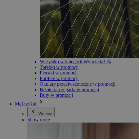
Wszystko w kategorii Wyprzedaž %
Torebki w promocji
Plecaki w promocji
Portfele w promocji
Okulary przeciwsłoneczne w promocji
Biżuteria i zegarki w promocji
Buty w promocji
Mężczyźni
Wstecz
Show more