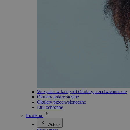
Wszystko w kategorii Okulary przeciwsłoneczne
Okulary polaryzacyjne
Okulary przeciwsłoneczne
Etui ochronne
Biżuteria
Wstecz