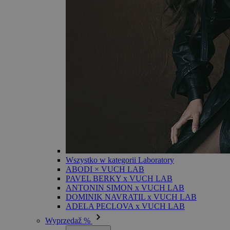
Wszystko w kategorii Laboratory
ABODI × VUCH LAB
PAVEL BERKY x VUCH LAB
ANTONIN SIMON x VUCH LAB
DOMINIK NAVRATIL x VUCH LAB
ADELA PECLOVA x VUCH LAB
Wyprzedaž %