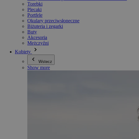
Torebki
Plecaki
Portfele
Okulary przeciwsłoneczne
Biżuteria i zegarki
Buty
Akcesoria
Mężczyźni
Kobiety
Wstecz
Show more