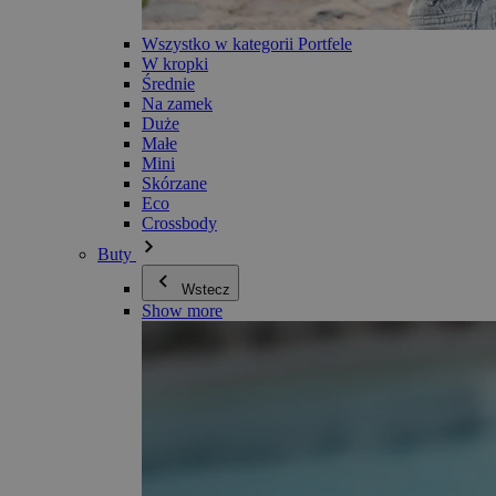
Wszystko w kategorii Portfele
W kropki
Średnie
Na zamek
Duże
Małe
Mini
Skórzane
Eco
Crossbody
Buty
Wstecz
Show more