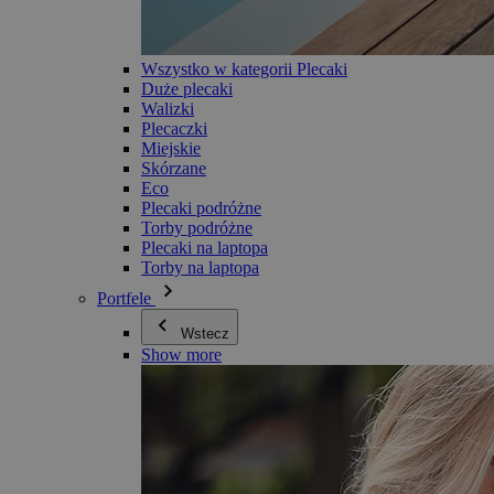
Wszystko w kategorii Plecaki
Duże plecaki
Walizki
Plecaczki
Miejskie
Skórzane
Eco
Plecaki podróżne
Torby podróżne
Plecaki na laptopa
Torby na laptopa
Portfele
Wstecz
Show more