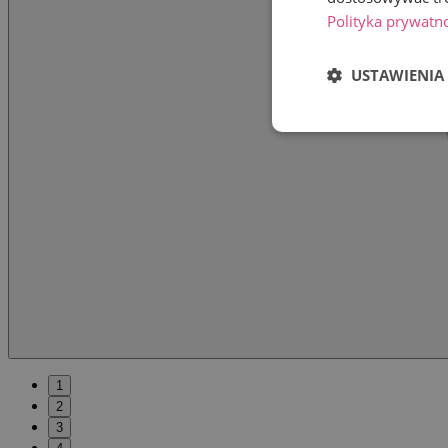
Polityka prywatn
USTAWIENIA
1
2
3