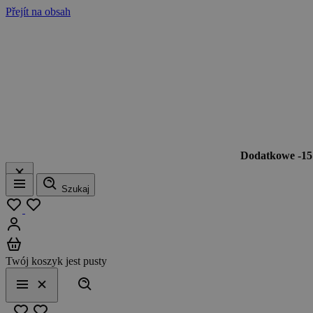
Přejít na obsah
Dodatkowe -1
Szukaj
Menu
Moja lista
Zaloguj się
Koszyk
Twój koszyk jest pusty
Szukaj
Menu
Zamknij
Ulubione