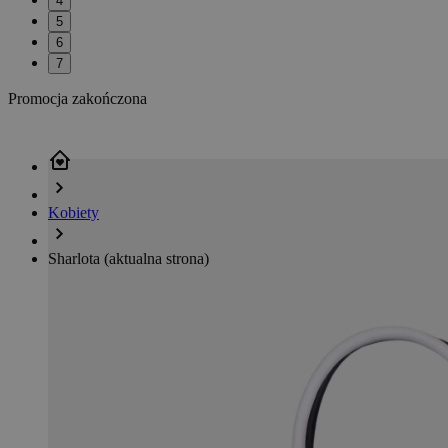
4
5
6
7
Promocja zakończona
Kobiety
Sharlota
(aktualna strona)