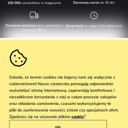
Darmowy zwrot
do 30 dni
150 000+
produktów w magazynie
Darmowa dostawa
przy zamówieniu
Doręczenie
w ciągu 3 dni roboczych
powyżej 199 zł
Obsługa klienta
W dni robocze Pn-Pt: 8-17h
Informacje o zakupie
info@vuch.pl
Kontakt
Dodatkowe informacje
+48 17 283 29 55
Najczęściej zadawane pytania
Szkoda, że termin cookies nie kojarzy nam się wyłącznie z
O nas
cukiernictwem! Nasze ciasteczka pomagają odpowiednio
Nie możesz zaprzepaścić takiej okazji!
Materiały i pielęgnacja
Kariera
wyświetlać stronę internetową, zapewniają komfortowe i
Dostawa i płatność
Nowości
Zniżki
Okazja
niezakłócone korzystanie z niej w całym procesie zakupów
Karta podarunkowa
Zwroty i reklamacje
oraz składania zamówienia, czasami wykorzystujemy te
Hurtownia
Odbiór
pliki do zaoferowania nowości, zniżek czy specjalnych ofert.
Copyright © 2026 Vuch Sp. z o. o. Wszelkie prawa zastrzeżone. Techniczna
We Care
Zgadzasz się na używanie plików
cookie
?
realizacja
Simplia.cz
Zasady danych osobowych znajdziesz
tutaj
Vuchlook
nie