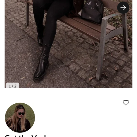
1
/ 2