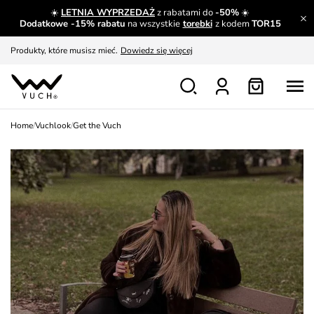
☀️
LETNIA WYPRZEDAŻ
z rabatami do
-50%
☀️
Panowie, a coś dla Was?
Zobacz
Dodatkowe -15% rabatu
na wszystkie
torebki
z kodem
TOR15
Produkty, które musisz mieć.
Dowiedz się więcej
Wymiana i zwrot za darmo
Patrz
Zainspiruj się
Pokaż
Home
/
Vuchlook
/
Get the Vuch