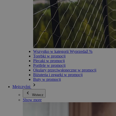
Wszystko w kategorii Wyprzedaž %
Torebki w promocji
Plecaki w promocji
Portfele w promocji
Okulary przeciwsłoneczne w promocji
Biżuteria i zegarki w promocji
Buty w promocji
Mężczyźni
Wstecz
Show more