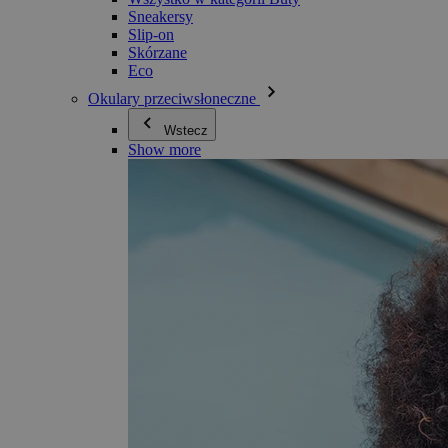
Sneakersy
Slip-on
Skórzane
Eco
Okulary przeciwsłoneczne
Wstecz
Show more