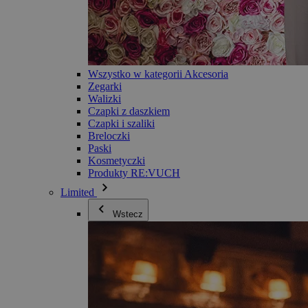
Wszystko w kategorii Akcesoria
Zegarki
Walizki
Czapki z daszkiem
Czapki i szaliki
Breloczki
Paski
Kosmetyczki
Produkty RE:VUCH
Limited
Wstecz