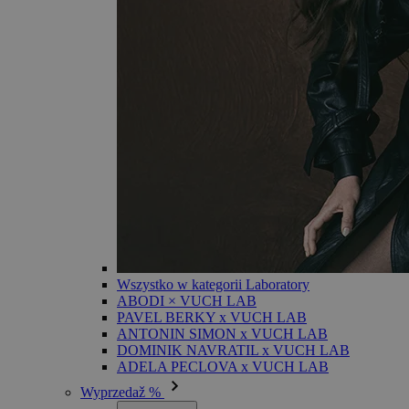
Wszystko w kategorii Laboratory
ABODI × VUCH LAB
PAVEL BERKY x VUCH LAB
ANTONIN SIMON x VUCH LAB
DOMINIK NAVRATIL x VUCH LAB
ADELA PECLOVA x VUCH LAB
Wyprzedaž %