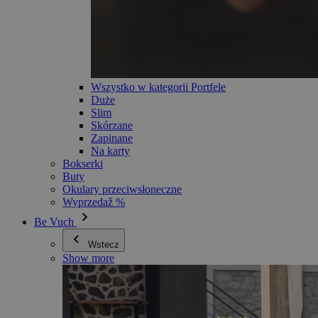
Wszystko w kategorii Portfele
Duże
Slim
Skórzane
Zapinane
Na karty
Bokserki
Buty
Okulary przeciwsłoneczne
Wyprzedaž %
Be Vuch
Wstecz
Show more