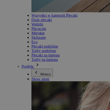
Wszystko w kategorii Plecaki
Duże plecaki
Walizki
Plecaczki
Miejskie
Skórzane
Eco
Plecaki podróżne
Torby podróżne
Plecaki na laptopa
Torby na laptopa
Portfele
Wstecz
Show more