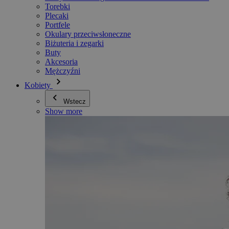
Torebki
Plecaki
Portfele
Okulary przeciwsłoneczne
Biżuteria i zegarki
Buty
Akcesoria
Mężczyźni
Kobiety
Wstecz
Show more