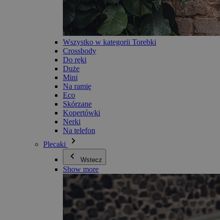
Wszystko w kategorii Torebki
Crossbody
Do ręki
Duże
Mini
Na ramię
Eco
Skórzane
Kopertówki
Nerki
Na telefon
Plecaki
Wstecz
Show more