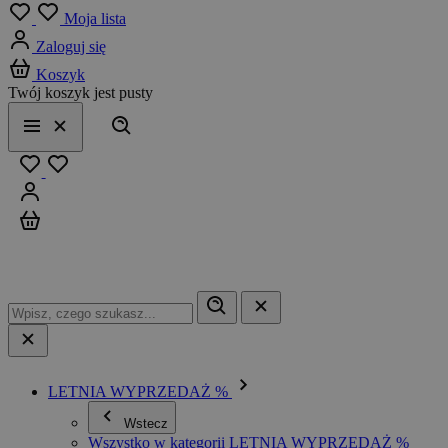
Menu
Moja lista
Zaloguj się
Koszyk
Twój koszyk jest pusty
Szukaj
Menu
Zamknij
Ulubione
Zaloguj się
Koszyk
LETNIA WYPRZEDAŻ %
Wstecz
Wszystko w kategorii LETNIA WYPRZEDAŻ %