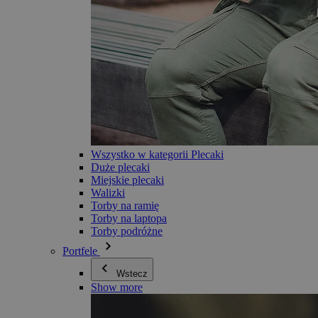
Wszystko w kategorii Plecaki
Duże plecaki
Miejskie plecaki
Walizki
Torby na ramię
Torby na laptopa
Torby podróżne
Portfele
Wstecz
Show more