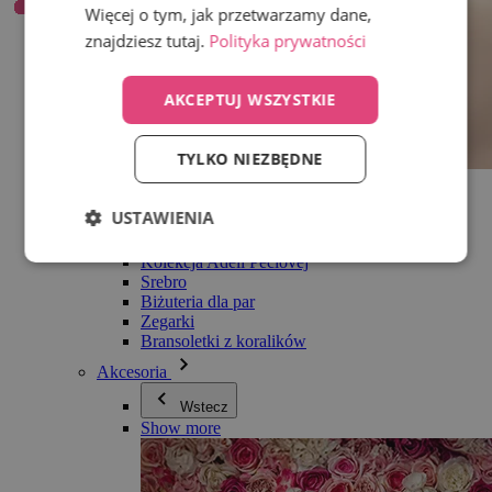
Więcej o tym, jak przetwarzamy dane,
znajdziesz tutaj.
Polityka prywatności
AKCEPTUJ WSZYSTKIE
TYLKO NIEZBĘDNE
Wszystko w kategorii Biżuteria
Kolczyki
USTAWIENIA
Bransoletki
Naszyjniki
Kolekcja Adéli Pečlovej
Srebro
Biżuteria dla par
Zegarki
Bransoletki z koralików
Akcesoria
Wstecz
Show more