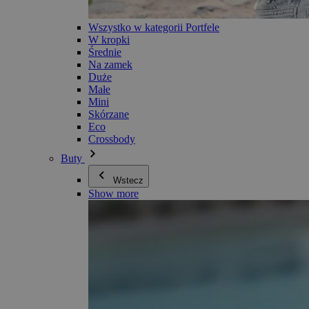
Wszystko w kategorii Portfele
W kropki
Średnie
Na zamek
Duże
Małe
Mini
Skórzane
Eco
Crossbody
Buty
Wstecz
Show more