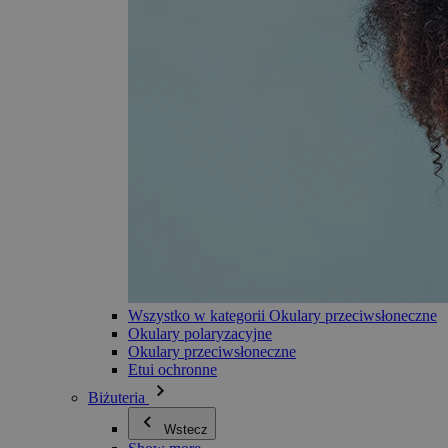
Wszystko w kategorii Okulary przeciwsłoneczne
Okulary polaryzacyjne
Okulary przeciwsłoneczne
Etui ochronne
Biżuteria
Wstecz