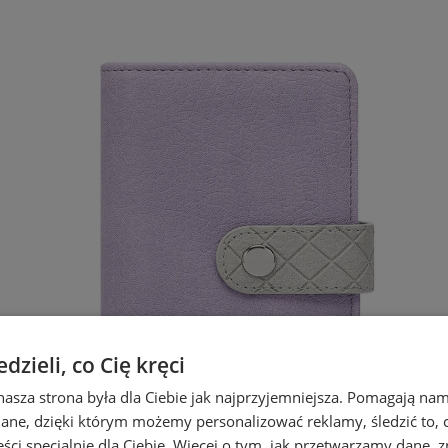
zieli, co Cię kręci
nasza strona była dla Ciebie jak najprzyjemniejsza. Pomagają nam
dane, dzięki którym możemy personalizować reklamy, śledzić to, co
ci specjalnie dla Ciebie. Więcej o tym, jak przetwarzamy dane, zn