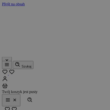
Přejít na obsah
Szukaj
Menu
Moja lista
Zaloguj się
Koszyk
Twój koszyk jest pusty
Szukaj
Menu
Zamknij
Ulubione