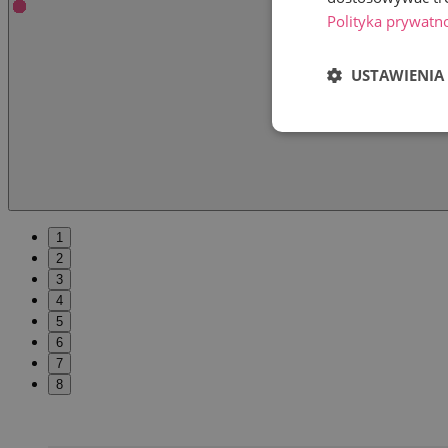
Polityka prywatn
USTAWIENIA
1
2
3
4
5
6
7
8