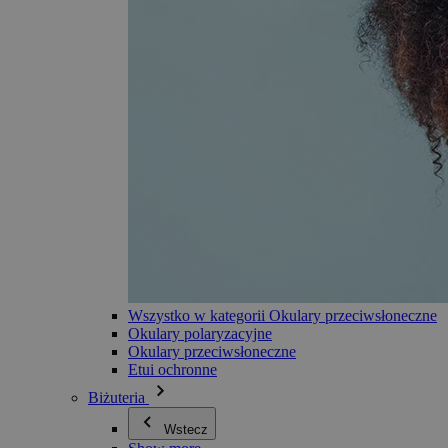
Wszystko w kategorii Okulary przeciwsłoneczne
Okulary polaryzacyjne
Okulary przeciwsłoneczne
Etui ochronne
Biżuteria
Wstecz