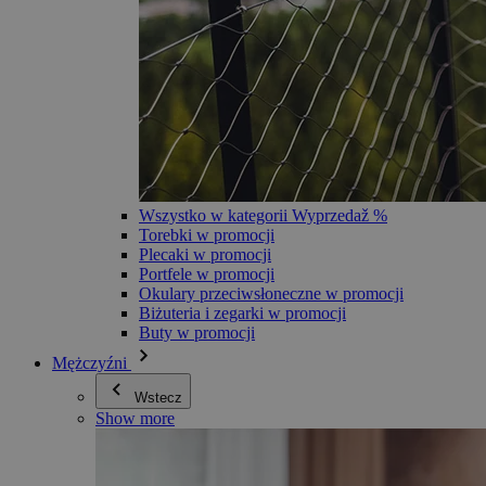
Wszystko w kategorii Wyprzedaž %
Torebki w promocji
Plecaki w promocji
Portfele w promocji
Okulary przeciwsłoneczne w promocji
Biżuteria i zegarki w promocji
Buty w promocji
Mężczyźni
Wstecz
Show more