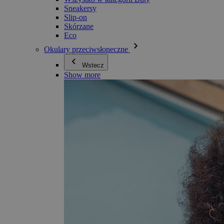
Sneakersy
Slip-on
Skórzane
Eco
Okulary przeciwsłoneczne
Wstecz
Show more