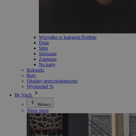
Wszystko w kategorii Portfele
Duże
Slim
Skórzane
Zapinane
Na karty
Bokserki
Buty
Okulary przeciwsłoneczne
Wyprzedaž %
Be Vuch
Wstecz
Show more