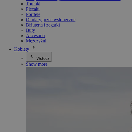
Torebki
Plecaki
Portfele
Okulary przeciwsłoneczne
Biżuteria i zegarki
Buty
Akcesoria
Mężczyźni
Kobiety
Wstecz
Show more