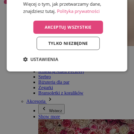
Więcej o tym, jak przetwarzamy dane,
znajdziesz tutaj.
Polityka prywatności
AKCEPTUJ WSZYSTKIE
TYLKO NIEZBĘDNE
Wszystko w kategorii Biżuteria
Kolczyki
USTAWIENIA
Bransoletki
Naszyjniki
Kolekcja Adéli Pečlovej
Srebro
Biżuteria dla par
Zegarki
Bransoletki z koralików
Akcesoria
Wstecz
Show more