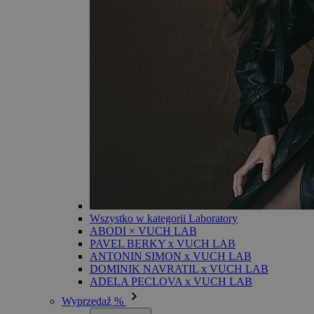
Wszystko w kategorii Laboratory
ABODI × VUCH LAB
PAVEL BERKY x VUCH LAB
ANTONIN SIMON x VUCH LAB
DOMINIK NAVRATIL x VUCH LAB
ADELA PECLOVA x VUCH LAB
Wyprzedaž %