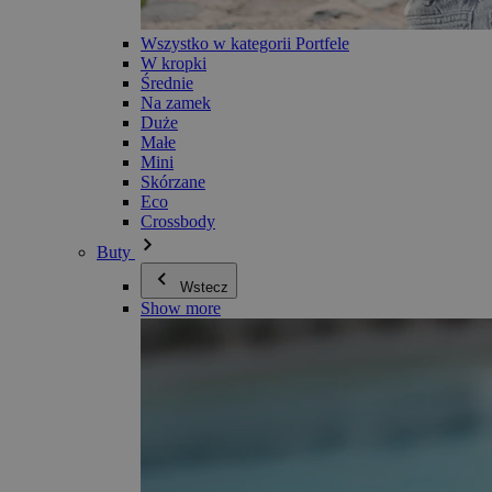
Wszystko w kategorii Portfele
W kropki
Średnie
Na zamek
Duże
Małe
Mini
Skórzane
Eco
Crossbody
Buty
Wstecz
Show more