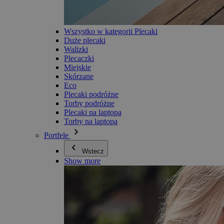
Wszystko w kategorii Plecaki
Duże plecaki
Walizki
Plecaczki
Miejskie
Skórzane
Eco
Plecaki podróżne
Torby podróżne
Plecaki na laptopa
Torby na laptopa
Portfele
Wstecz
Show more