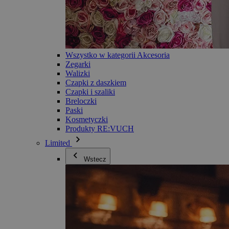
Wszystko w kategorii Akcesoria
Zegarki
Walizki
Czapki z daszkiem
Czapki i szaliki
Breloczki
Paski
Kosmetyczki
Produkty RE:VUCH
Limited
Wstecz