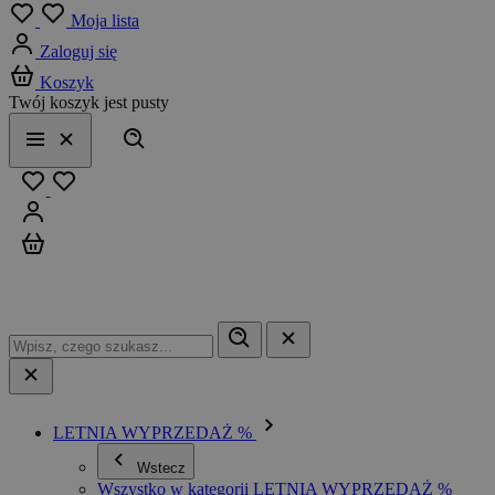
Menu
Moja lista
Zaloguj się
Koszyk
Twój koszyk jest pusty
Szukaj
Menu
Zamknij
Ulubione
Zaloguj się
Koszyk
LETNIA WYPRZEDAŻ %
Wstecz
Wszystko w kategorii LETNIA WYPRZEDAŻ %