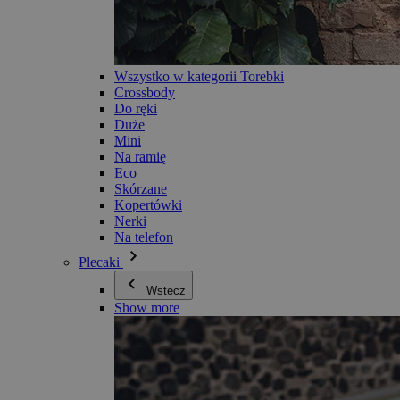
Wszystko w kategorii Torebki
Crossbody
Do ręki
Duże
Mini
Na ramię
Eco
Skórzane
Kopertówki
Nerki
Na telefon
Plecaki
Wstecz
Show more