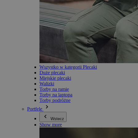
Wszystko w kategorii Plecaki
Duże plecaki
Miejskie plecaki
Walizki
Torby na ramię
Torby na laptopa
Torby podróżne
Portfele
Wstecz
Show more