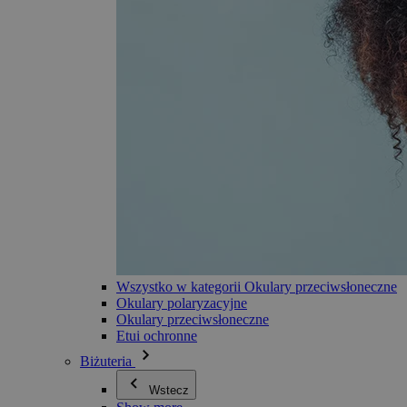
Wszystko w kategorii Okulary przeciwsłoneczne
Okulary polaryzacyjne
Okulary przeciwsłoneczne
Etui ochronne
Biżuteria
Wstecz