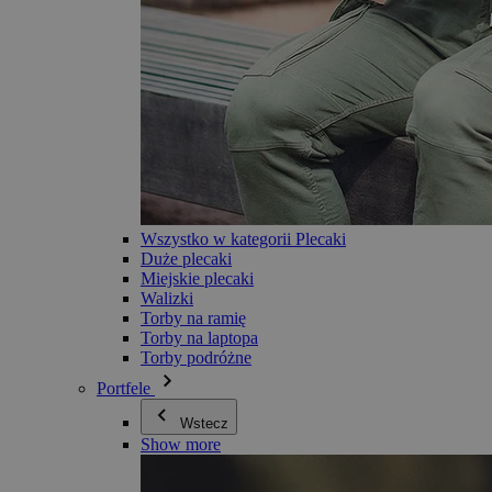
Wszystko w kategorii Plecaki
Duże plecaki
Miejskie plecaki
Walizki
Torby na ramię
Torby na laptopa
Torby podróżne
Portfele
Wstecz
Show more