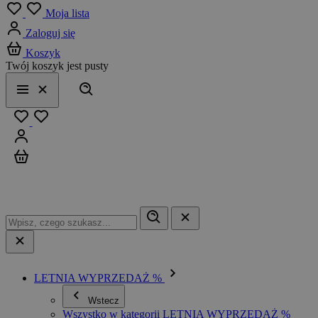
Menu
Moja lista
Zaloguj się
Koszyk
Twój koszyk jest pusty
Szukaj
Menu
Zamknij
Ulubione
Zaloguj się
Koszyk
LETNIA WYPRZEDAŻ %
Wstecz
Wszystko w kategorii LETNIA WYPRZEDAŻ %