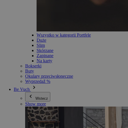
Wszystko w kategorii Portfele
Duże
Slim
Skórzane
Zapinane
Na karty
Bokserki
Buty
Okulary przeciwsłoneczne
Wyprzedaž %
Be Vuch
Wstecz
Show more