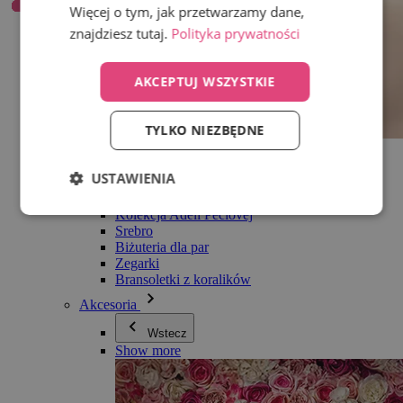
Więcej o tym, jak przetwarzamy dane,
znajdziesz tutaj.
Polityka prywatności
AKCEPTUJ WSZYSTKIE
TYLKO NIEZBĘDNE
Wszystko w kategorii Biżuteria
Kolczyki
USTAWIENIA
Bransoletki
Naszyjniki
Kolekcja Adéli Pečlovej
Srebro
Biżuteria dla par
Zegarki
Bransoletki z koralików
Akcesoria
Wstecz
Show more