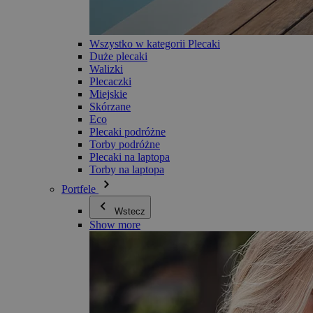
Wszystko w kategorii Plecaki
Duże plecaki
Walizki
Plecaczki
Miejskie
Skórzane
Eco
Plecaki podróżne
Torby podróżne
Plecaki na laptopa
Torby na laptopa
Portfele
Wstecz
Show more