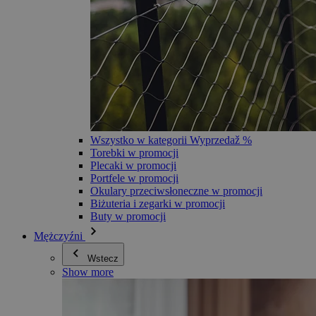
Wszystko w kategorii Wyprzedaž %
Torebki w promocji
Plecaki w promocji
Portfele w promocji
Okulary przeciwsłoneczne w promocji
Biżuteria i zegarki w promocji
Buty w promocji
Mężczyźni
Wstecz
Show more