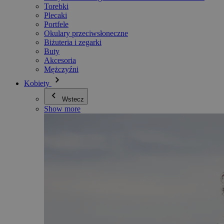
Torebki
Plecaki
Portfele
Okulary przeciwsłoneczne
Biżuteria i zegarki
Buty
Akcesoria
Mężczyźni
Kobiety
Wstecz
Show more