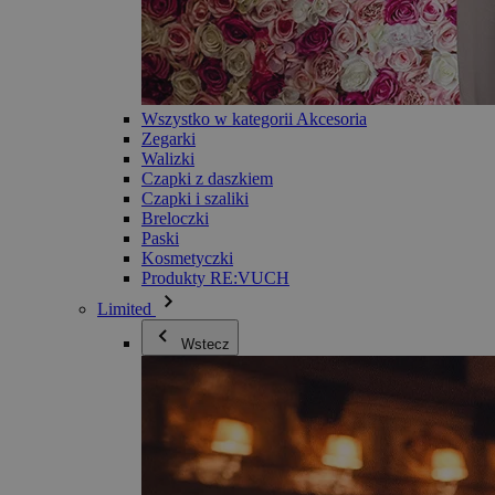
Wszystko w kategorii Akcesoria
Zegarki
Walizki
Czapki z daszkiem
Czapki i szaliki
Breloczki
Paski
Kosmetyczki
Produkty RE:VUCH
Limited
Wstecz