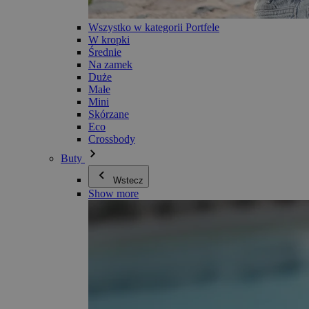
Wszystko w kategorii Portfele
W kropki
Średnie
Na zamek
Duże
Małe
Mini
Skórzane
Eco
Crossbody
Buty
Wstecz
Show more