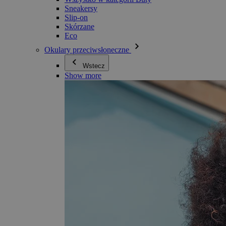
Sneakersy
Slip-on
Skórzane
Eco
Okulary przeciwsłoneczne
Wstecz
Show more