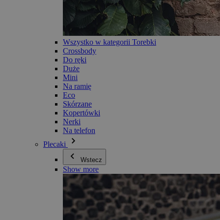
Wszystko w kategorii Torebki
Crossbody
Do ręki
Duże
Mini
Na ramię
Eco
Skórzane
Kopertówki
Nerki
Na telefon
Plecaki
Wstecz
Show more