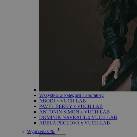
Wszystko w kategorii Laboratory
ABODI × VUCH LAB
PAVEL BERKY x VUCH LAB
ANTONIN SIMON x VUCH LAB
DOMINIK NAVRATIL x VUCH LAB
ADELA PECLOVA x VUCH LAB
Wyprzedaž %