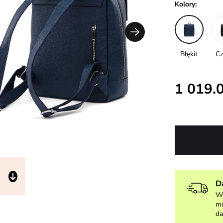
Kolory:
Błękit
Cz
1 019.0
D
W 
mo
da