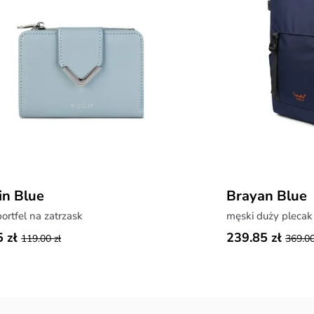
in Blue
Brayan Blue
ortfel na zatrzask
męski duży plecak 
 zł
239.85 zł
119.00 zł
369.00