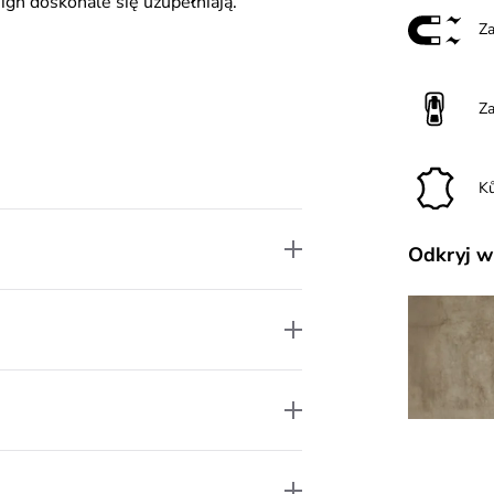
ign doskonale się uzupełniają.
Z
Z
K
Odkryj w