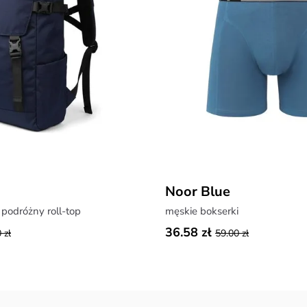
Noor Blue
podróżny roll-top
męskie bokserki
36.58 zł
 zł
59.00 zł