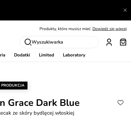
A czego nie można dowiedzieć się gdzie indziej?
Czytaj więcej
Panowie, a coś dla Was?
Zobacz
Produkty, które musisz mieć.
Dowiedz się więcej
Wymiana i zwrot za darmo
Patrz
Wyszukiwarka
Zainspiruj się
Pokaż
ria
Dodatki
Limited
Laboratory
 PRODUKCJA
n Grace Dark Blue
lecak ze skóry bydlęcej włoskiej