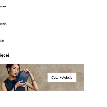
amek
amek
ůže
ięcej
Cała kolekcja