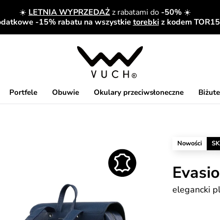
☀️
LETNIA WYPRZEDAŻ
z rabatami do
-50%
☀️
datkowe -15% rabatu na wszystkie
torebki
z kodem TOR15
Portfele
Obuwie
Okulary przeciwsłoneczne
Biżute
Nowości
SK
Evasio
elegancki p