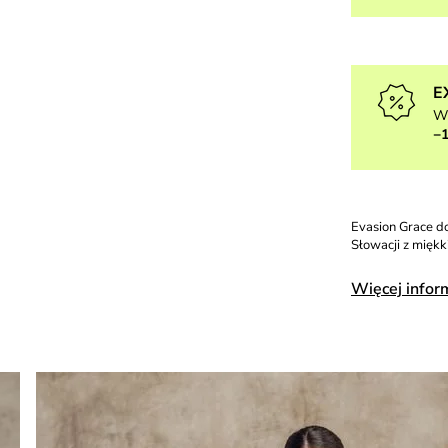
E
W
−
Evasion Grace d
Słowacji z mięk
Więcej infor