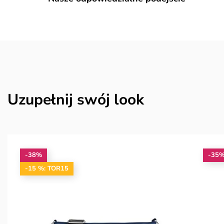
Uzupełnij swój look
-38%
-35
-15 %: TOR15