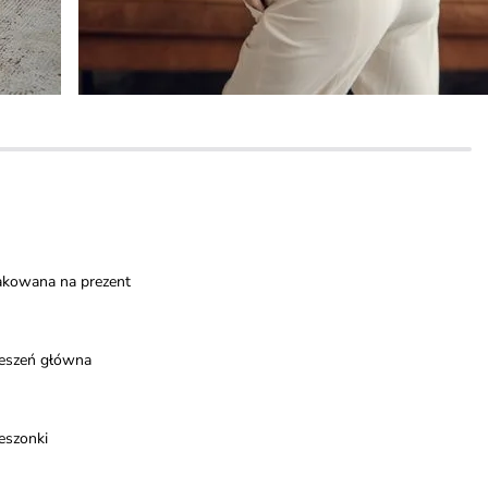
akowana na prezent
ieszeń główna
eszonki