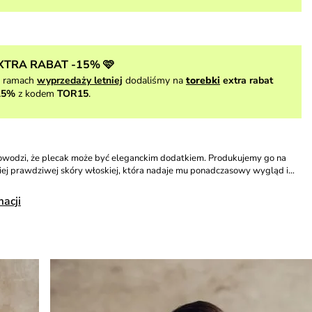
XTRA RABAT -15% 🩷
 ramach
wyprzedaży letniej
dodaliśmy na
torebki
extra rabat
15%
z kodem
TOR15
.
owodzi, że plecak może być eleganckim dodatkiem. Produkujemy go na
kiej prawdziwej skóry włoskiej, która nadaje mu ponadczasowy wygląd i…
macji