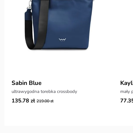
Sabin Blue
Kayl
ultrawygodna torebka crossbody
mały p
135.78 zł
77.35
219.00 zł