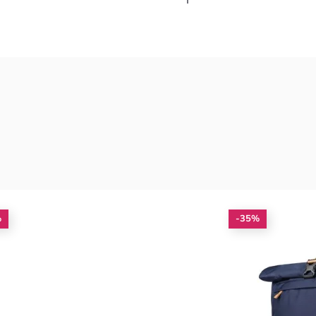
%
-35%