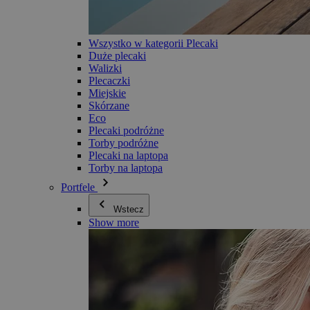
Wszystko w kategorii Plecaki
Duże plecaki
Walizki
Plecaczki
Miejskie
Skórzane
Eco
Plecaki podróżne
Torby podróżne
Plecaki na laptopa
Torby na laptopa
Portfele
Wstecz
Show more