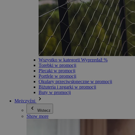
Wszystko w kategorii Wyprzedaž %
Torebki w promocji
Plecaki w promocji
Portfele w promocji
Okulary przeciwsłoneczne w promocji
Biżuteria i zegarki w promocji
Buty w promocji
Mężczyźni
Wstecz
Show more