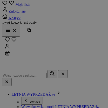
Menu
Moja lista
Zaloguj się
Koszyk
Twój koszyk jest pusty
Szukaj
Menu
Zamknij
Ulubione
Zaloguj się
Koszyk
LETNIA WYPRZEDAŻ %
Wstecz
Wszystko w kategorii LETNIA WYPRZEDAŻ %