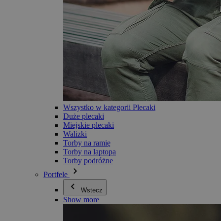
Wszystko w kategorii Plecaki
Duże plecaki
Miejskie plecaki
Walizki
Torby na ramię
Torby na laptopa
Torby podróżne
Portfele
Wstecz
Show more