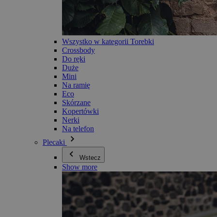
Wszystko w kategorii Torebki
Crossbody
Do ręki
Duże
Mini
Na ramię
Eco
Skórzane
Kopertówki
Nerki
Na telefon
Plecaki
Wstecz
Show more