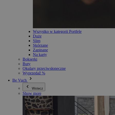
Wszystko w kategorii Portfele
Duże
Slim
Skórzane
Zapinane
Na karty
Bokserki
Buty
Okulary przeciwsłoneczne
Wyprzedaž %
Be Vuch
Wstecz
Show more