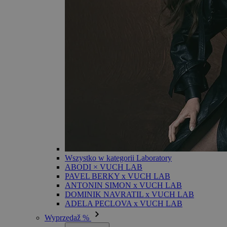
Wszystko w kategorii Laboratory
ABODI × VUCH LAB
PAVEL BERKY x VUCH LAB
ANTONIN SIMON x VUCH LAB
DOMINIK NAVRATIL x VUCH LAB
ADELA PECLOVA x VUCH LAB
Wyprzedaž %