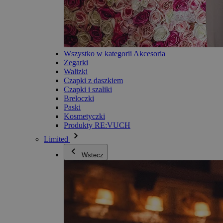
Wszystko w kategorii Akcesoria
Zegarki
Walizki
Czapki z daszkiem
Czapki i szaliki
Breloczki
Paski
Kosmetyczki
Produkty RE:VUCH
Limited
Wstecz