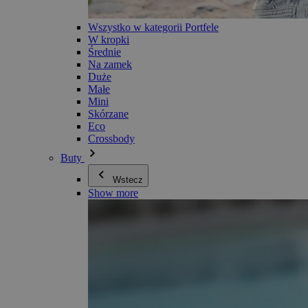
Wszystko w kategorii Portfele
W kropki
Średnie
Na zamek
Duże
Małe
Mini
Skórzane
Eco
Crossbody
Buty
Wstecz
Show more