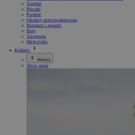
Torebki
Plecaki
Portfele
Okulary przeciwsłoneczne
Biżuteria i zegarki
Buty
Akcesoria
Mężczyźni
Kobiety
Wstecz
Show more