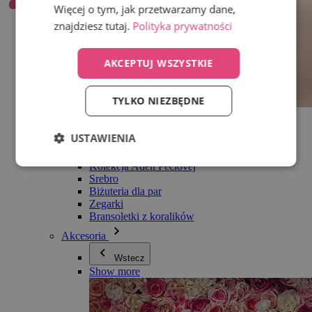
Więcej o tym, jak przetwarzamy dane,
znajdziesz tutaj.
Polityka prywatności
AKCEPTUJ WSZYSTKIE
TYLKO NIEZBĘDNE
Wszystko w kategorii Biżuteria
Kolczyki
USTAWIENIA
Bransoletki
Naszyjniki
Kolekcja Adéli Pečlovej
Srebro
Biżuteria dla par
Zegarki
Bransoletki z koralików
Akcesoria
Wstecz
Show more