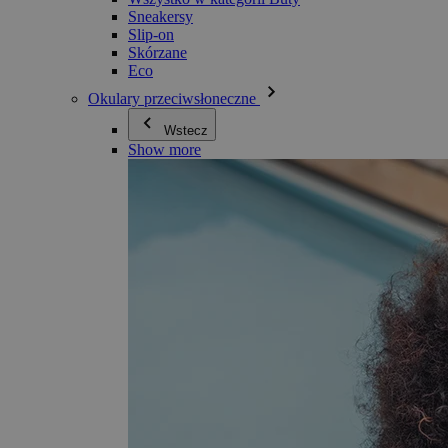
Sneakersy
Slip-on
Skórzane
Eco
Okulary przeciwsłoneczne
Wstecz
Show more