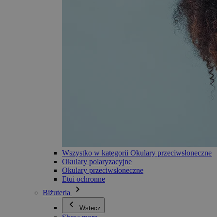
Wszystko w kategorii Okulary przeciwsłoneczne
Okulary polaryzacyjne
Okulary przeciwsłoneczne
Etui ochronne
Biżuteria
Wstecz