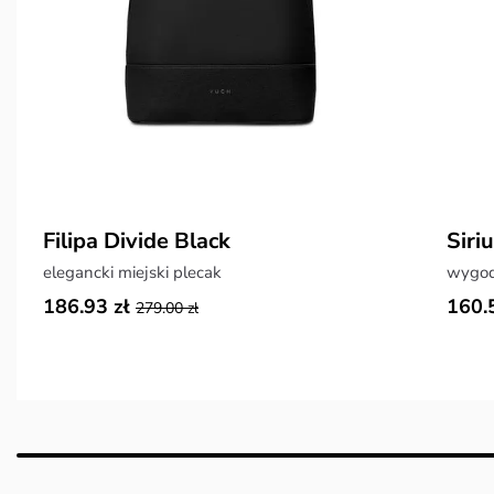
Filipa Divide Black
Siri
elegancki miejski plecak
wygod
186.93 zł
160.
279.00 zł