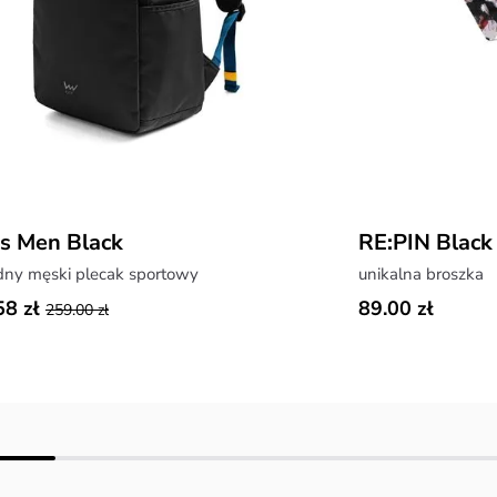
us Men Black
RE:PIN Black
ny męski plecak sportowy
unikalna broszka
58 zł
89.00 zł
259.00 zł