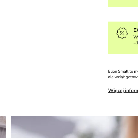
E
W
−
Elion Small to 
ale wciąż gotow
Więcej infor