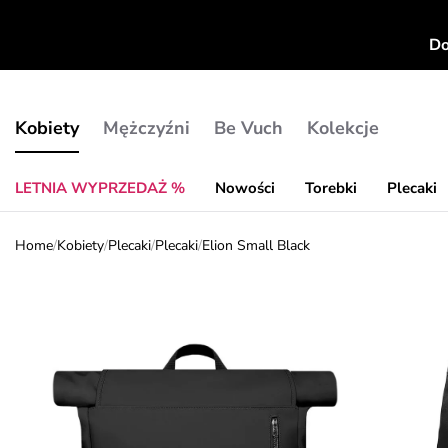
Do
Kobiety
Mężczyźni
Be Vuch
Kolekcje
LETNIA WYPRZEDAŻ %
Nowości
Torebki
Plecaki
Home
/
Kobiety
/
Plecaki
/
Plecaki
/
Elion Small Black