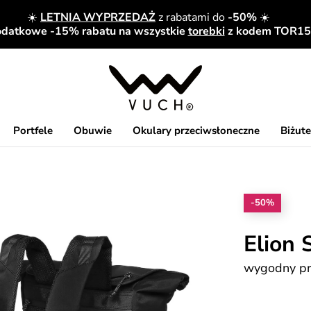
☀️
LETNIA WYPRZEDAŻ
z rabatami do
-50%
☀️
datkowe -15% rabatu na wszystkie
torebki
z kodem TOR15
Portfele
Obuwie
Okulary przeciwsłoneczne
Biżute
-50%
Elion 
wygodny pr