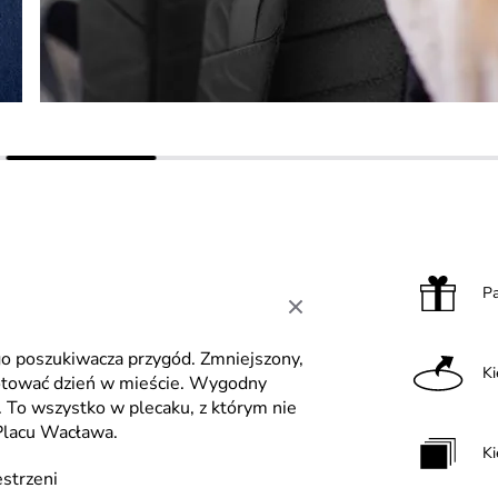
P
go poszukiwacza przygód. Zmniejszony,
K
gotować dzień w mieście. Wygodny
ł. To wszystko w plecaku, z którym nie
 Placu Wacława.
Ki
strzeni