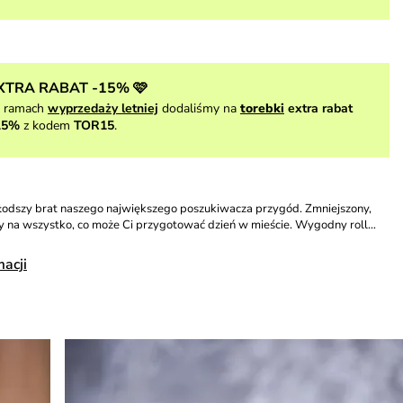
XTRA RABAT -15% 🩷
 ramach
wyprzedaży letniej
dodaliśmy na
torebki
extra rabat
15%
z kodem
TOR15
.
młodszy brat naszego największego poszukiwacza przygód. Zmniejszony,
y na wszystko, co może Ci przygotować dzień w mieście. Wygodny roll…
macji