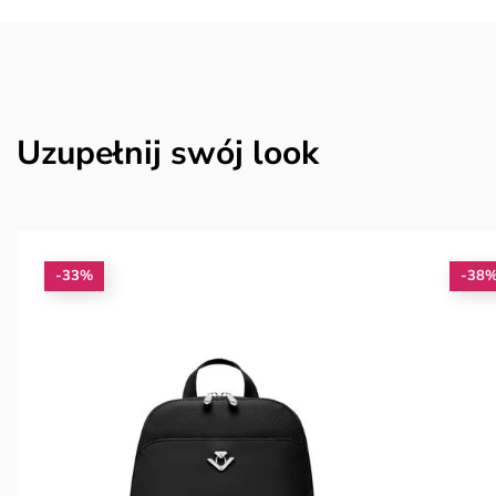
Uzupełnij swój look
-33%
-38