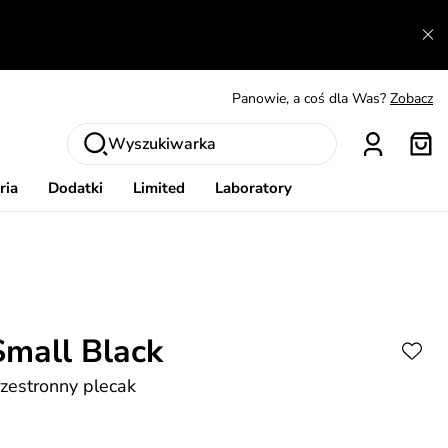
A czego nie można dowiedzieć się gdzie indziej?
Czytaj więcej
Panowie, a coś dla Was?
Zobacz
Produkty, które musisz mieć.
Dowiedz się więcej
Wymiana i zwrot za darmo
Patrz
Wyszukiwarka
Zainspiruj się
Pokaż
ria
Dodatki
Limited
Laboratory
Small Black
zestronny plecak