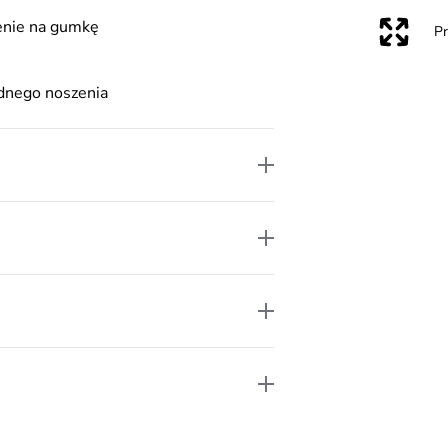
enie na gumkę
P
odnego noszenia