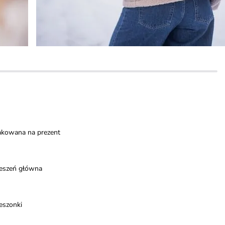
akowana na prezent
ieszeń główna
eszonki