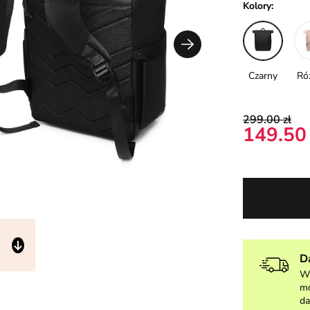
Kolory:
Czarny
Ró
299.00 zł
149.50 
D
W 
mo
da