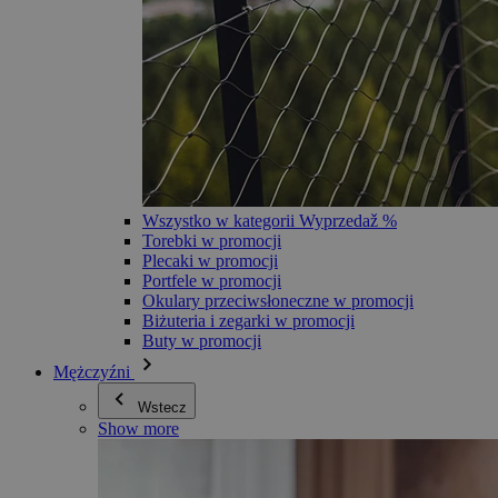
Wszystko w kategorii Wyprzedaž %
Torebki w promocji
Plecaki w promocji
Portfele w promocji
Okulary przeciwsłoneczne w promocji
Biżuteria i zegarki w promocji
Buty w promocji
Mężczyźni
Wstecz
Show more