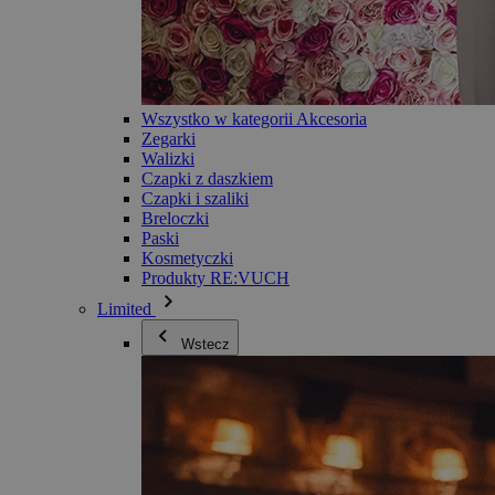
Wszystko w kategorii Akcesoria
Zegarki
Walizki
Czapki z daszkiem
Czapki i szaliki
Breloczki
Paski
Kosmetyczki
Produkty RE:VUCH
Limited
Wstecz