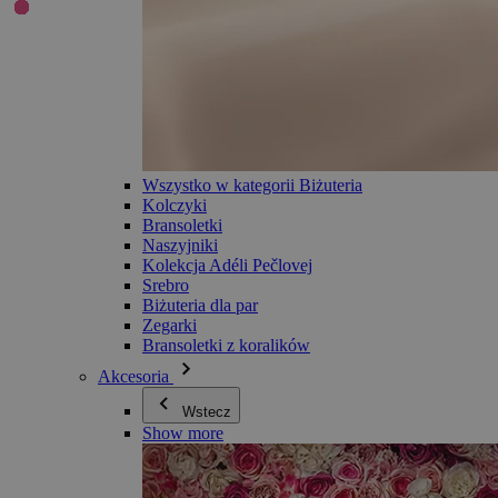
Wszystko w kategorii Biżuteria
Kolczyki
Bransoletki
Naszyjniki
Kolekcja Adéli Pečlovej
Srebro
Biżuteria dla par
Zegarki
Bransoletki z koralików
Akcesoria
Wstecz
Show more