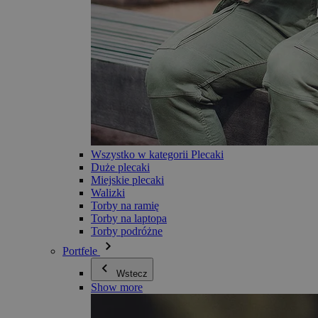
Wszystko w kategorii Plecaki
Duże plecaki
Miejskie plecaki
Walizki
Torby na ramię
Torby na laptopa
Torby podróżne
Portfele
Wstecz
Show more