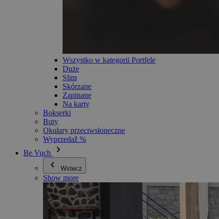
Wszystko w kategorii Portfele
Duże
Slim
Skórzane
Zapinane
Na karty
Bokserki
Buty
Okulary przeciwsłoneczne
Wyprzedaž %
Be Vuch
Wstecz
Show more