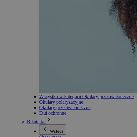
Wszystko w kategorii Okulary przeciwsłoneczne
Okulary polaryzacyjne
Okulary przeciwsłoneczne
Etui ochronne
Biżuteria
Wstecz