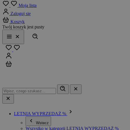
Menu
Moja lista
Zaloguj się
Koszyk
Twój koszyk jest pusty
Szukaj
Menu
Zamknij
Ulubione
Zaloguj się
Koszyk
LETNIA WYPRZEDAŻ %
Wstecz
Wszystko w kategorii LETNIA WYPRZEDAŻ %