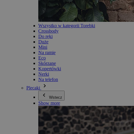
Wszystko w kategorii Torebki
Crossbody
Do ręki
Duże
Mini
Na ramię
Eco
Skórzane
Kopertówki
Nerki
Na telefon
Plecaki
Wstecz
Show more