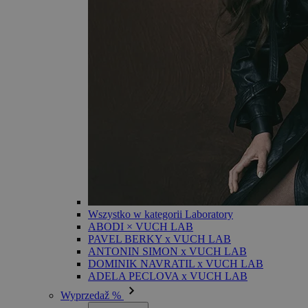
Wszystko w kategorii Laboratory
ABODI × VUCH LAB
PAVEL BERKY x VUCH LAB
ANTONIN SIMON x VUCH LAB
DOMINIK NAVRATIL x VUCH LAB
ADELA PECLOVA x VUCH LAB
Wyprzedaž %