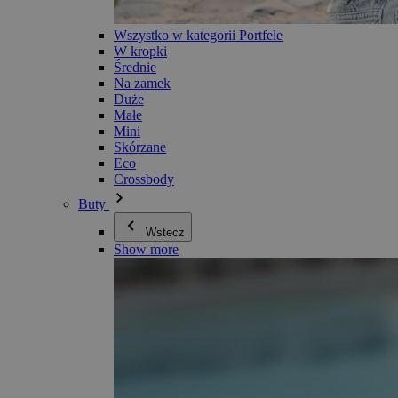
Wszystko w kategorii Portfele
W kropki
Średnie
Na zamek
Duże
Małe
Mini
Skórzane
Eco
Crossbody
Buty
Wstecz
Show more