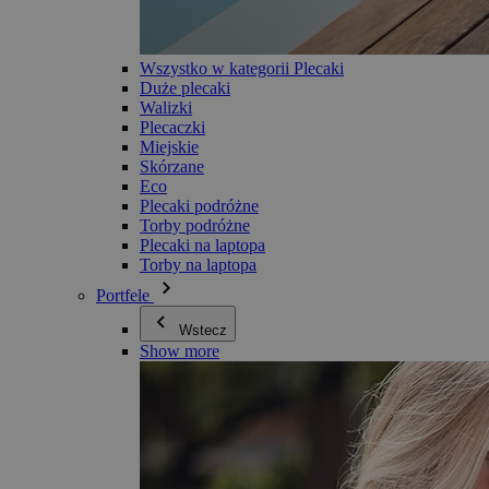
Wszystko w kategorii Plecaki
Duże plecaki
Walizki
Plecaczki
Miejskie
Skórzane
Eco
Plecaki podróżne
Torby podróżne
Plecaki na laptopa
Torby na laptopa
Portfele
Wstecz
Show more