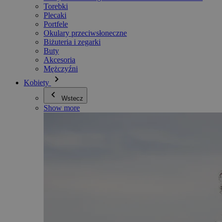
Torebki
Plecaki
Portfele
Okulary przeciwsłoneczne
Biżuteria i zegarki
Buty
Akcesoria
Mężczyźni
Kobiety
Wstecz
Show more