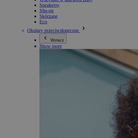
Sneakersy
Slip-on
Skórzane
Eco
Okulary przeciwsłoneczne
Wstecz
Show more