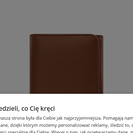
zieli, co Cię kręci
nasza strona była dla Ciebie jak najprzyjemniejsza. Pomagają nam
dane, dzięki którym możemy personalizować reklamy, śledzić to, co
ci specjalnie dla Ciebie. Więcej o tym, jak przetwarzamy dane, zn