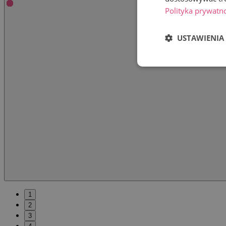
Polityka prywatn
USTAWIENIA
1
2
3