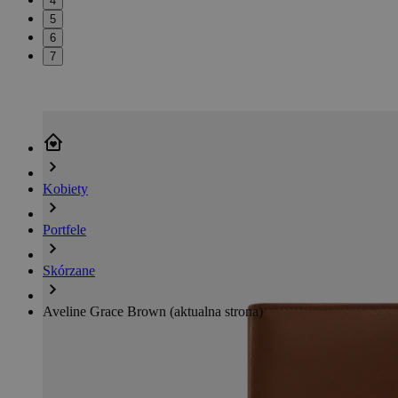
4
5
6
7
Kobiety
Portfele
Skórzane
Aveline Grace Brown
(aktualna strona)