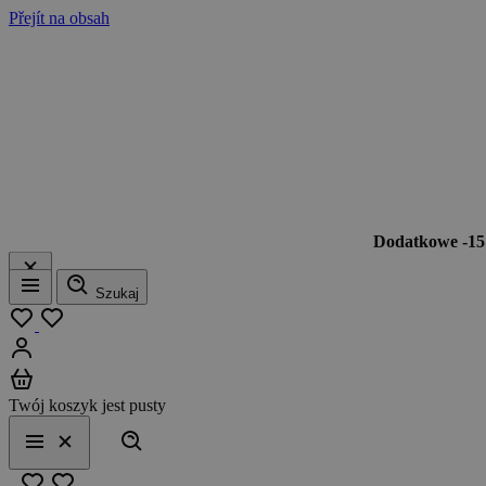
Přejít na obsah
Dodatkowe -1
Szukaj
Menu
Moja lista
Zaloguj się
Koszyk
Twój koszyk jest pusty
Szukaj
Menu
Zamknij
Ulubione