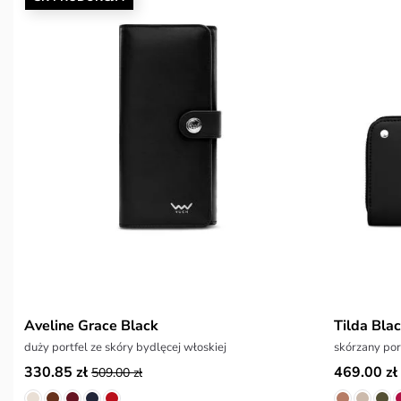
Aveline Grace Black
Tilda Bla
duży portfel ze skóry bydlęcej włoskiej
skórzany por
330.85 zł
469.00 zł
509.00 zł