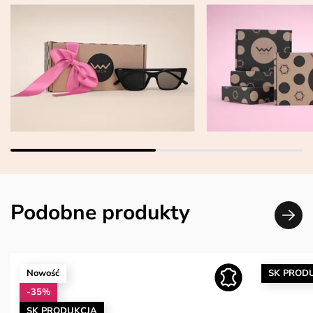
Podobne produkty
Nowość
SK PROD
-35%
SK PRODUKCJA