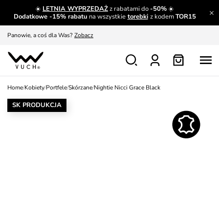
☀️
LETNIA WYPRZEDAŻ
z rabatami do
-50%
☀️
A czego nie można dowiedzieć się gdzie indziej?
Czytaj więcej
Dodatkowe -15% rabatu
na wszystkie
torebki
z kodem
TOR15
Panowie, a coś dla Was?
Zobacz
Produkty, które musisz mieć.
Dowiedz się więcej
Wymiana i zwrot za darmo
Patrz
Home
/
Kobiety
/
Portfele
/
Skórzane
/
Nightie Nicci Grace Black
Zainspiruj się
Pokaż
SK PRODUKCJA