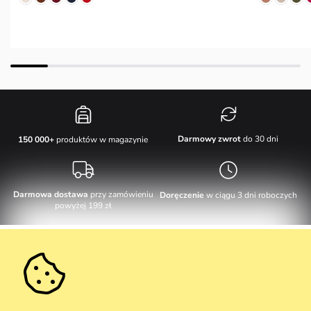
Darmowy zwrot
do 30 dni
150 000+
produktów w magazynie
Darmowa dostawa
przy zamówieniu
Doręczenie
w ciągu 3 dni roboczych
powyżej 199 zł
Obsługa klienta
W dni robocze Pn-Pt: 8-17h
Informacje o zakupie
info@vuch.pl
Kontakt
Dodatkowe informacje