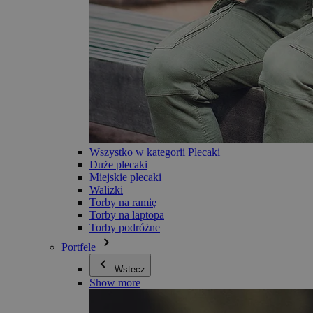
Wszystko w kategorii Plecaki
Duże plecaki
Miejskie plecaki
Walizki
Torby na ramię
Torby na laptopa
Torby podróżne
Portfele
Wstecz
Show more