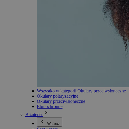
Wszystko w kategorii Okulary przeciwsłoneczne
Okulary polaryzacyjne
Okulary przeciwsłoneczne
Etui ochronne
Biżuteria
Wstecz