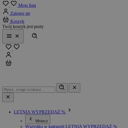
Menu
Moja lista
Zaloguj się
Koszyk
Twój koszyk jest pusty
Szukaj
Menu
Zamknij
Ulubione
Zaloguj się
Koszyk
LETNIA WYPRZEDAŻ %
Wstecz
Wszystko w kategorii LETNIA WYPRZEDAŻ %