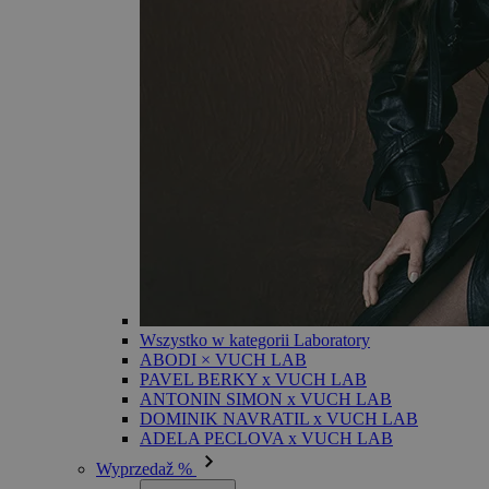
Wszystko w kategorii Laboratory
ABODI × VUCH LAB
PAVEL BERKY x VUCH LAB
ANTONIN SIMON x VUCH LAB
DOMINIK NAVRATIL x VUCH LAB
ADELA PECLOVA x VUCH LAB
Wyprzedaž %