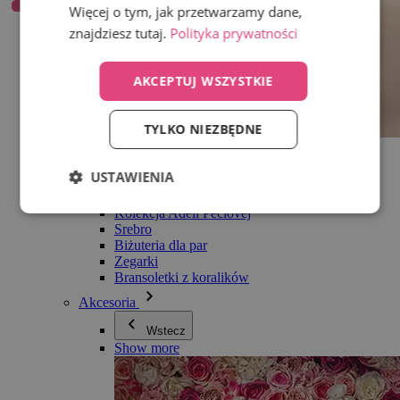
Więcej o tym, jak przetwarzamy dane,
znajdziesz tutaj.
Polityka prywatności
AKCEPTUJ WSZYSTKIE
TYLKO NIEZBĘDNE
Wszystko w kategorii Biżuteria
Kolczyki
USTAWIENIA
Bransoletki
Naszyjniki
Kolekcja Adéli Pečlovej
Srebro
Biżuteria dla par
Zegarki
Bransoletki z koralików
Akcesoria
Wstecz
Show more