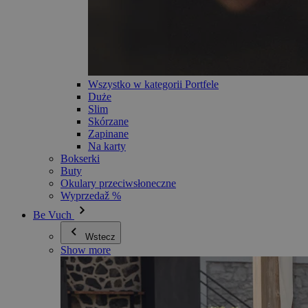
Wszystko w kategorii Portfele
Duże
Slim
Skórzane
Zapinane
Na karty
Bokserki
Buty
Okulary przeciwsłoneczne
Wyprzedaž %
Be Vuch
Wstecz
Show more