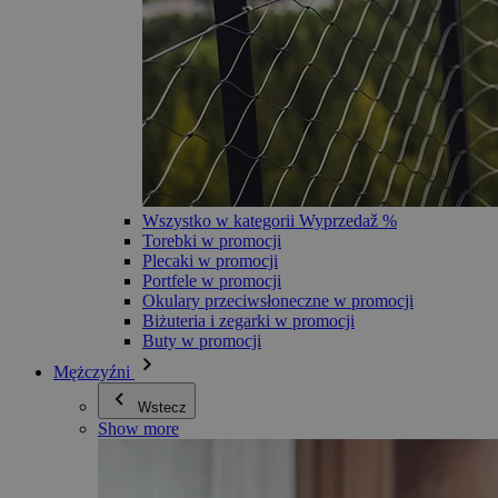
Wszystko w kategorii Wyprzedaž %
Torebki w promocji
Plecaki w promocji
Portfele w promocji
Okulary przeciwsłoneczne w promocji
Biżuteria i zegarki w promocji
Buty w promocji
Mężczyźni
Wstecz
Show more