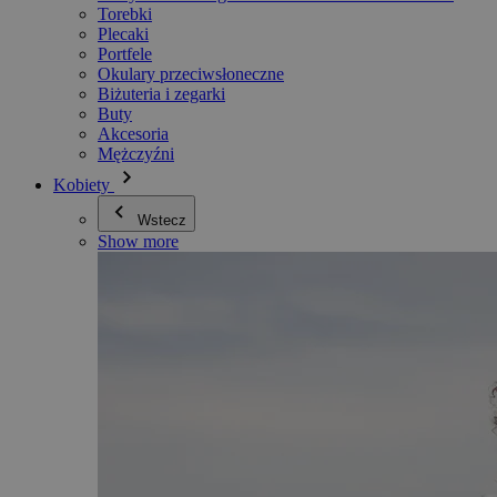
Torebki
Plecaki
Portfele
Okulary przeciwsłoneczne
Biżuteria i zegarki
Buty
Akcesoria
Mężczyźni
Kobiety
Wstecz
Show more