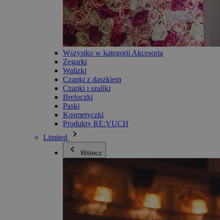
Wszystko w kategorii Akcesoria
Zegarki
Walizki
Czapki z daszkiem
Czapki i szaliki
Breloczki
Paski
Kosmetyczki
Produkty RE:VUCH
Limited
Wstecz