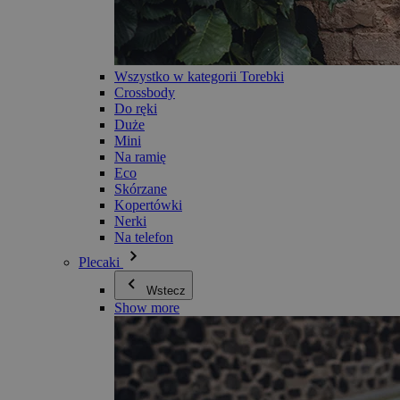
Wszystko w kategorii Torebki
Crossbody
Do ręki
Duże
Mini
Na ramię
Eco
Skórzane
Kopertówki
Nerki
Na telefon
Plecaki
Wstecz
Show more