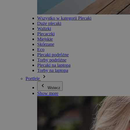
Wszystko w kategorii Plecaki
Duże plecaki
Walizki
Plecaczki
Miejskie
Skórzane
Eco
Plecaki podróżne
Torby podróżne
Plecaki na laptopa
Torby na laptopa
Portfele
Wstecz
Show more