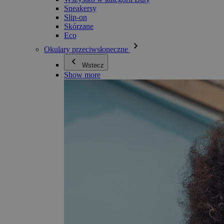
Sneakersy
Slip-on
Skórzane
Eco
Okulary przeciwsłoneczne
Wstecz
Show more