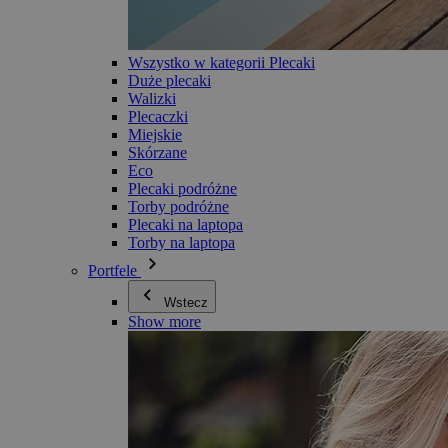
Wszystko w kategorii Plecaki
Duże plecaki
Walizki
Plecaczki
Miejskie
Skórzane
Eco
Plecaki podróżne
Torby podróżne
Plecaki na laptopa
Torby na laptopa
Portfele
Wstecz
Show more