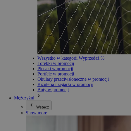
Wszystko w kategorii Wyprzedaž %
Torebki w promocji
Plecaki w promocji
Portfele w promocji
Okulary przeciwsłoneczne w promocji
Biżuteria i zegarki w promocji
Buty w promocji
Mężczyźni
Wstecz
Show more