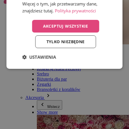
Więcej o tym, jak przetwarzamy dane,
znajdziesz tutaj.
Polityka prywatności
AKCEPTUJ WSZYSTKIE
TYLKO NIEZBĘDNE
Wszystko w kategorii Biżuteria
Kolczyki
USTAWIENIA
Bransoletki
Naszyjniki
Kolekcja Adéli Pečlovej
Srebro
Biżuteria dla par
Zegarki
Bransoletki z koralików
Akcesoria
Wstecz
Show more