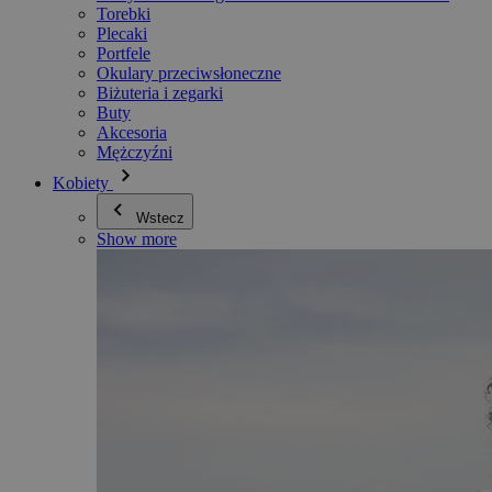
Torebki
Plecaki
Portfele
Okulary przeciwsłoneczne
Biżuteria i zegarki
Buty
Akcesoria
Mężczyźni
Kobiety
Wstecz
Show more