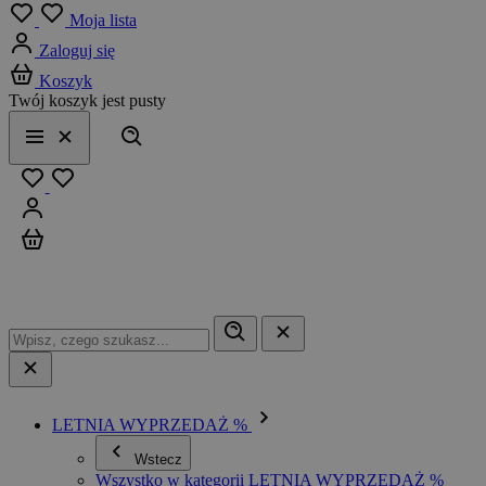
Menu
Moja lista
Zaloguj się
Koszyk
Twój koszyk jest pusty
Szukaj
Menu
Zamknij
Ulubione
Zaloguj się
Koszyk
LETNIA WYPRZEDAŻ %
Wstecz
Wszystko w kategorii LETNIA WYPRZEDAŻ %