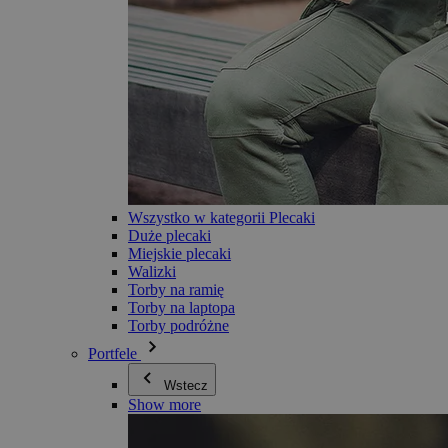
Wszystko w kategorii Plecaki
Duże plecaki
Miejskie plecaki
Walizki
Torby na ramię
Torby na laptopa
Torby podróżne
Portfele
Wstecz
Show more