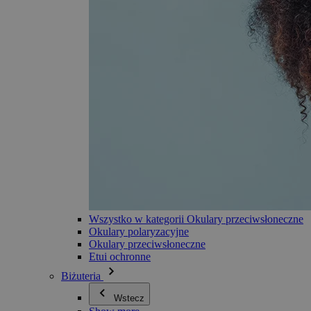
Wszystko w kategorii Okulary przeciwsłoneczne
Okulary polaryzacyjne
Okulary przeciwsłoneczne
Etui ochronne
Biżuteria
Wstecz