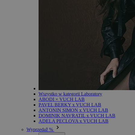
Wszystko w kategorii Laboratory
ABODI × VUCH LAB
PAVEL BERKY x VUCH LAB
ANTONIN SIMON x VUCH LAB
DOMINIK NAVRATIL x VUCH LAB
ADELA PECLOVA x VUCH LAB
Wyprzedaž %