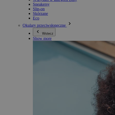
Sneakersy
Slip-on
Skórzane
Eco
Okulary przeciwsłoneczne
Wstecz
Show more