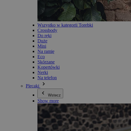
Wszystko w kategorii Torebki
Crossbody
Do ręki
Duże
Mini
Na ramię
Eco
Skórzane
Kopertówki
Nerki
Na telefon
Plecaki
Wstecz
Show more