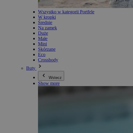
Wszystko w kategorii Portfele
W kropki
Średnie
Na zamek
Duże
Małe
Mini
Skórzane
Eco
Crossbody
Buty
Wstecz
Show more