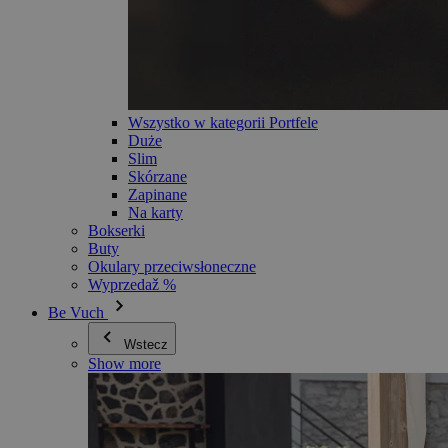
Wszystko w kategorii Portfele
Duże
Slim
Skórzane
Zapinane
Na karty
Bokserki
Buty
Okulary przeciwsłoneczne
Wyprzedaž %
Be Vuch
Wstecz
Show more