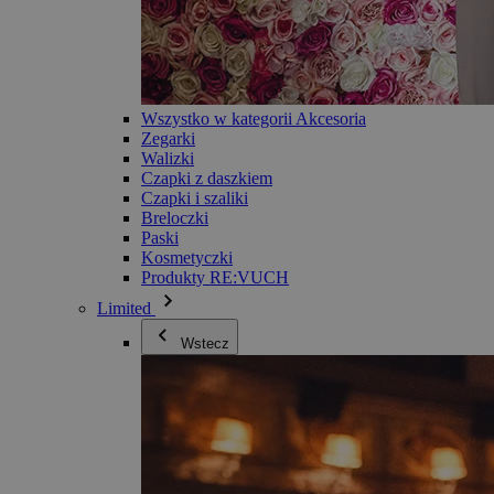
Wszystko w kategorii Akcesoria
Zegarki
Walizki
Czapki z daszkiem
Czapki i szaliki
Breloczki
Paski
Kosmetyczki
Produkty RE:VUCH
Limited
Wstecz