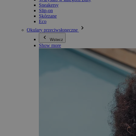
Sneakersy
Slip-on
Skórzane
Eco
Okulary przeciwsłoneczne
Wstecz
Show more