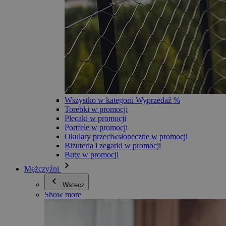
Wszystko w kategorii Wyprzedaž %
Torebki w promocji
Plecaki w promocji
Portfele w promocji
Okulary przeciwsłoneczne w promocji
Biżuteria i zegarki w promocji
Buty w promocji
Mężczyźni
Wstecz
Show more