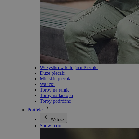
Wszystko w kategorii Plecaki
Duże plecaki
Miejskie plecaki
Walizki
Torby na ramię
Torby na laptopa
Torby podróżne
Portfele
Wstecz
Show more