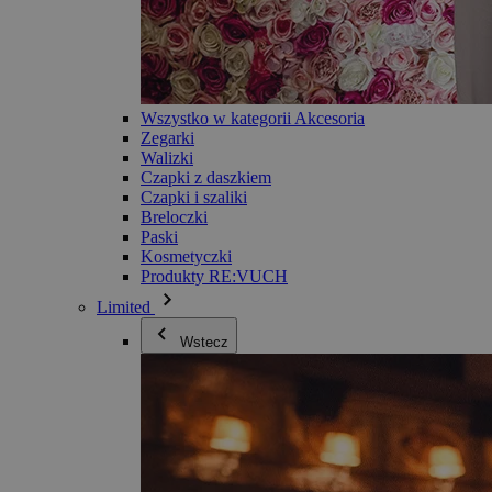
Wszystko w kategorii Akcesoria
Zegarki
Walizki
Czapki z daszkiem
Czapki i szaliki
Breloczki
Paski
Kosmetyczki
Produkty RE:VUCH
Limited
Wstecz