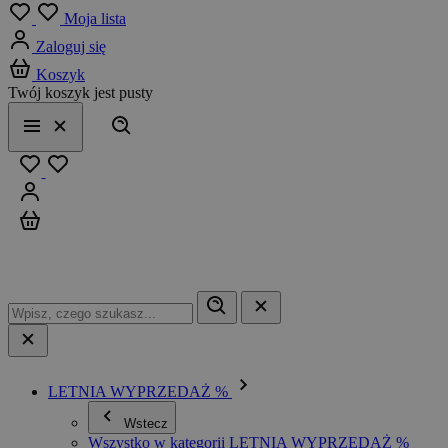
Menu
Moja lista
Zaloguj się
Koszyk
Twój koszyk jest pusty
Szukaj
Menu
Zamknij
Ulubione
Zaloguj się
Koszyk
LETNIA WYPRZEDAŻ %
Wstecz
Wszystko w kategorii LETNIA WYPRZEDAŻ %