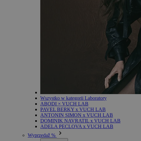
Wszystko w kategorii Laboratory
ABODI × VUCH LAB
PAVEL BERKY x VUCH LAB
ANTONIN SIMON x VUCH LAB
DOMINIK NAVRATIL x VUCH LAB
ADELA PECLOVA x VUCH LAB
Wyprzedaž %