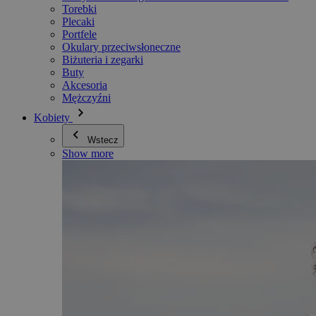
Torebki
Plecaki
Portfele
Okulary przeciwsłoneczne
Biżuteria i zegarki
Buty
Akcesoria
Mężczyźni
Kobiety
Wstecz
Show more