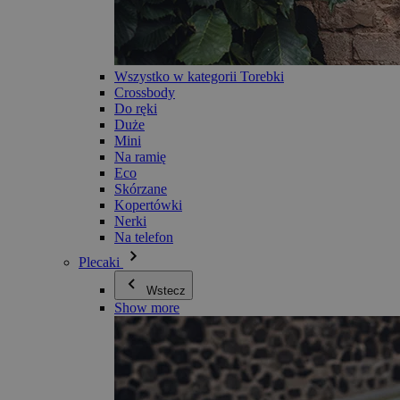
Wszystko w kategorii Torebki
Crossbody
Do ręki
Duże
Mini
Na ramię
Eco
Skórzane
Kopertówki
Nerki
Na telefon
Plecaki
Wstecz
Show more