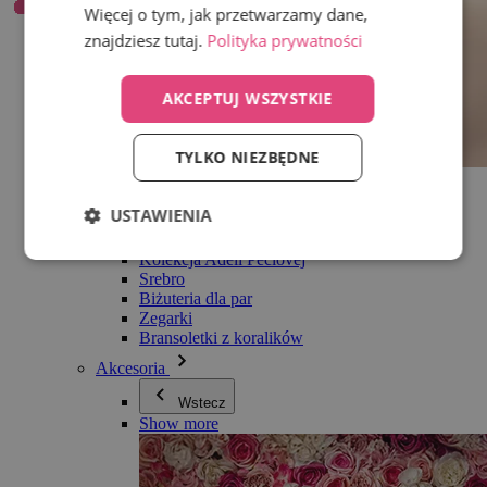
Więcej o tym, jak przetwarzamy dane,
znajdziesz tutaj.
Polityka prywatności
AKCEPTUJ WSZYSTKIE
TYLKO NIEZBĘDNE
Wszystko w kategorii Biżuteria
Kolczyki
USTAWIENIA
Bransoletki
Naszyjniki
Kolekcja Adéli Pečlovej
Srebro
Biżuteria dla par
Zegarki
Bransoletki z koralików
Akcesoria
Wstecz
Show more