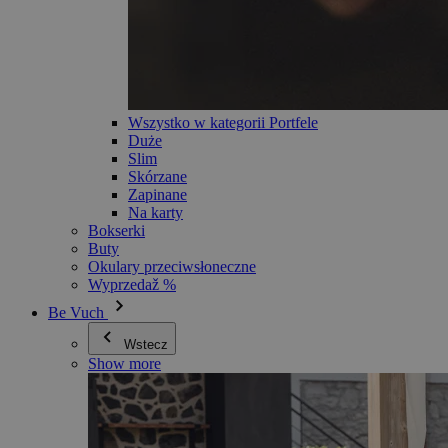
Wszystko w kategorii Portfele
Duże
Slim
Skórzane
Zapinane
Na karty
Bokserki
Buty
Okulary przeciwsłoneczne
Wyprzedaž %
Be Vuch
Wstecz
Show more