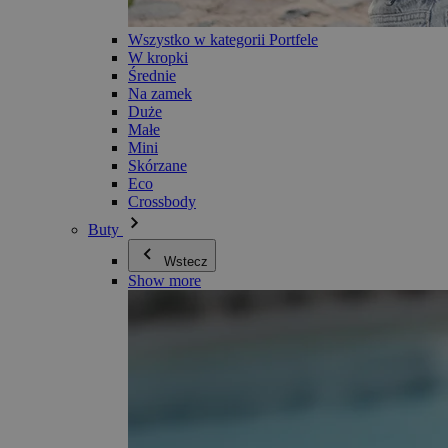
Wszystko w kategorii Portfele
W kropki
Średnie
Na zamek
Duże
Małe
Mini
Skórzane
Eco
Crossbody
Buty
Wstecz
Show more