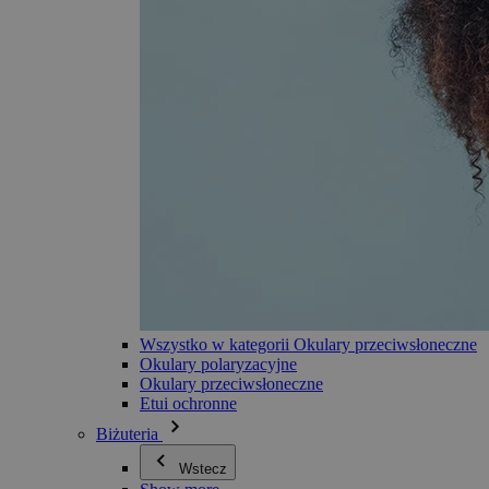
Wszystko w kategorii Okulary przeciwsłoneczne
Okulary polaryzacyjne
Okulary przeciwsłoneczne
Etui ochronne
Biżuteria
Wstecz