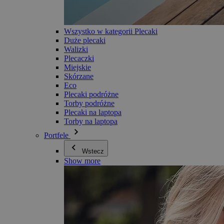
Wszystko w kategorii Plecaki
Duże plecaki
Walizki
Plecaczki
Miejskie
Skórzane
Eco
Plecaki podróżne
Torby podróżne
Plecaki na laptopa
Torby na laptopa
Portfele
Wstecz
Show more