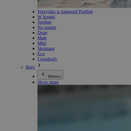
Wszystko w kategorii Portfele
W kropki
Średnie
Na zamek
Duże
Małe
Mini
Skórzane
Eco
Crossbody
Buty
Wstecz
Show more