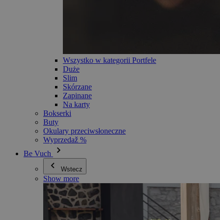
Wszystko w kategorii Portfele
Duże
Slim
Skórzane
Zapinane
Na karty
Bokserki
Buty
Okulary przeciwsłoneczne
Wyprzedaž %
Be Vuch
Wstecz
Show more