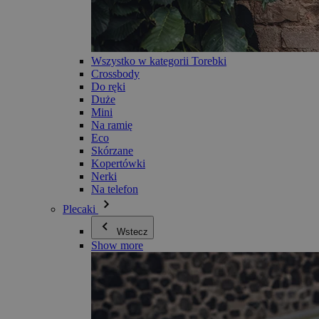
Wszystko w kategorii Torebki
Crossbody
Do ręki
Duże
Mini
Na ramię
Eco
Skórzane
Kopertówki
Nerki
Na telefon
Plecaki
Wstecz
Show more