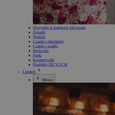
Wszystko w kategorii Akcesoria
Zegarki
Walizki
Czapki z daszkiem
Czapki i szaliki
Breloczki
Paski
Kosmetyczki
Produkty RE:VUCH
Limited
Wstecz