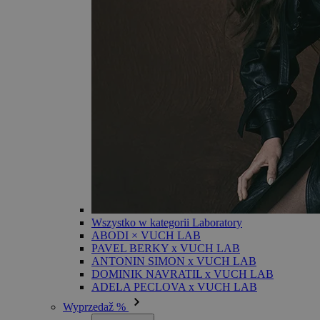
Wszystko w kategorii Laboratory
ABODI × VUCH LAB
PAVEL BERKY x VUCH LAB
ANTONIN SIMON x VUCH LAB
DOMINIK NAVRATIL x VUCH LAB
ADELA PECLOVA x VUCH LAB
Wyprzedaž %