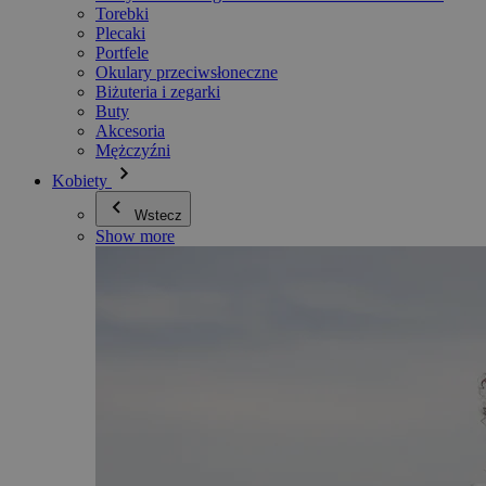
Torebki
Plecaki
Portfele
Okulary przeciwsłoneczne
Biżuteria i zegarki
Buty
Akcesoria
Mężczyźni
Kobiety
Wstecz
Show more