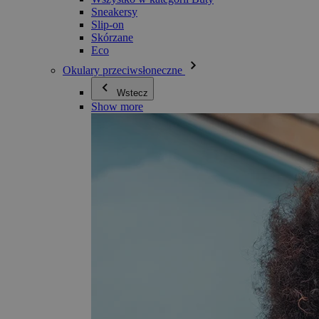
Sneakersy
Slip-on
Skórzane
Eco
Okulary przeciwsłoneczne
Wstecz
Show more