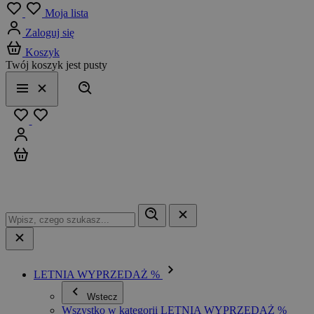
Menu
Moja lista
Zaloguj się
Koszyk
Twój koszyk jest pusty
Szukaj
Menu
Zamknij
Ulubione
Zaloguj się
Koszyk
LETNIA WYPRZEDAŻ %
Wstecz
Wszystko w kategorii LETNIA WYPRZEDAŻ %