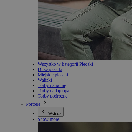
Wszystko w kategorii Plecaki
Duże plecaki
Miejskie plecaki
Walizki
Torby na ramię
Torby na laptopa
Torby podróżne
Portfele
Wstecz
Show more