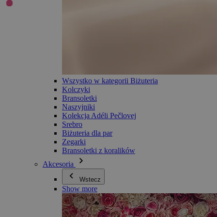
Wszystko w kategorii Biżuteria
Kolczyki
Bransoletki
Naszyjniki
Kolekcja Adéli Pečlovej
Srebro
Biżuteria dla par
Zegarki
Bransoletki z koralików
Akcesoria
Wstecz
Show more