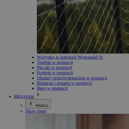
Wszystko w kategorii Wyprzedaž %
Torebki w promocji
Plecaki w promocji
Portfele w promocji
Okulary przeciwsłoneczne w promocji
Biżuteria i zegarki w promocji
Buty w promocji
Mężczyźni
Wstecz
Show more