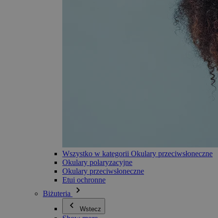
Wszystko w kategorii Okulary przeciwsłoneczne
Okulary polaryzacyjne
Okulary przeciwsłoneczne
Etui ochronne
Biżuteria
Wstecz