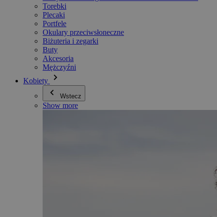
Torebki
Plecaki
Portfele
Okulary przeciwsłoneczne
Biżuteria i zegarki
Buty
Akcesoria
Mężczyźni
Kobiety
Wstecz
Show more