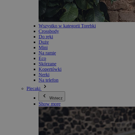
Wszystko w kategorii Torebki
Crossbody
Do ręki
Duże
Mini
Na ramię
Eco
Skórzane
Kopertówki
Nerki
Na telefon
Plecaki
Wstecz
Show more