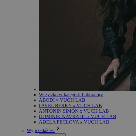
Wszystko w kategorii Laboratory
ABODI × VUCH LAB
PAVEL BERKY x VUCH LAB
ANTONIN SIMON x VUCH LAB
DOMINIK NAVRATIL x VUCH LAB
ADELA PECLOVA x VUCH LAB
Wyprzedaž %