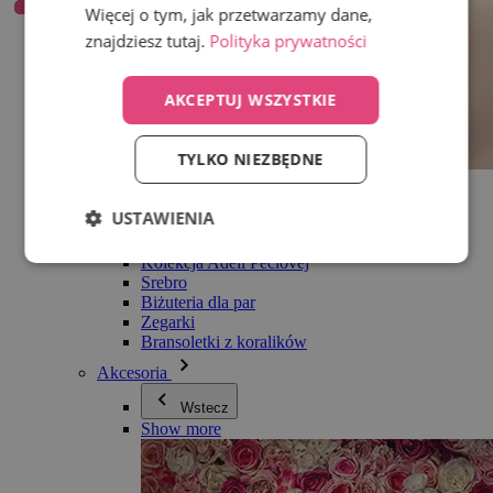
Więcej o tym, jak przetwarzamy dane,
znajdziesz tutaj.
Polityka prywatności
AKCEPTUJ WSZYSTKIE
TYLKO NIEZBĘDNE
Wszystko w kategorii Biżuteria
Kolczyki
USTAWIENIA
Bransoletki
Naszyjniki
Kolekcja Adéli Pečlovej
Srebro
Biżuteria dla par
Zegarki
Bransoletki z koralików
Akcesoria
Wstecz
Show more