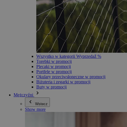
Wszystko w kategorii Wyprzedaž %
Torebki w promocji
Plecaki w promocji
Portfele w promocji
Okulary przeciwsłoneczne w promocji
Biżuteria i zegarki w promocji
Buty w promocji
Mężczyźni
Wstecz
Show more