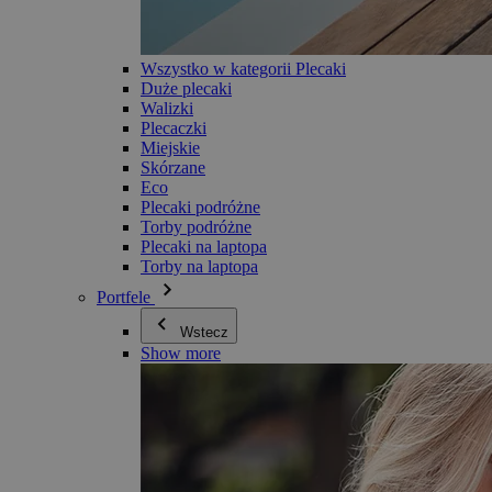
Wszystko w kategorii Plecaki
Duże plecaki
Walizki
Plecaczki
Miejskie
Skórzane
Eco
Plecaki podróżne
Torby podróżne
Plecaki na laptopa
Torby na laptopa
Portfele
Wstecz
Show more