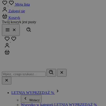
Menu
Moja lista
Zaloguj się
Koszyk
Twój koszyk jest pusty
Szukaj
Menu
Zamknij
Ulubione
Zaloguj się
Koszyk
LETNIA WYPRZEDAŻ %
Wstecz
Wszystko w kategorii LETNIA WYPRZEDAŻ %