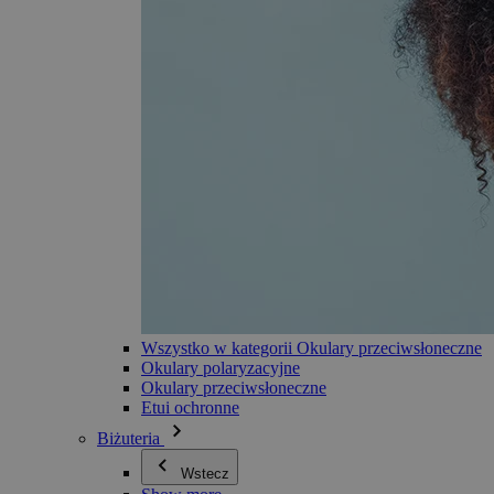
Wszystko w kategorii Okulary przeciwsłoneczne
Okulary polaryzacyjne
Okulary przeciwsłoneczne
Etui ochronne
Biżuteria
Wstecz