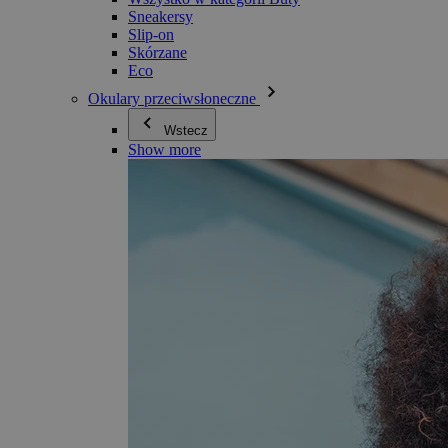
Sneakersy
Slip-on
Skórzane
Eco
Okulary przeciwsłoneczne
Wstecz
Show more