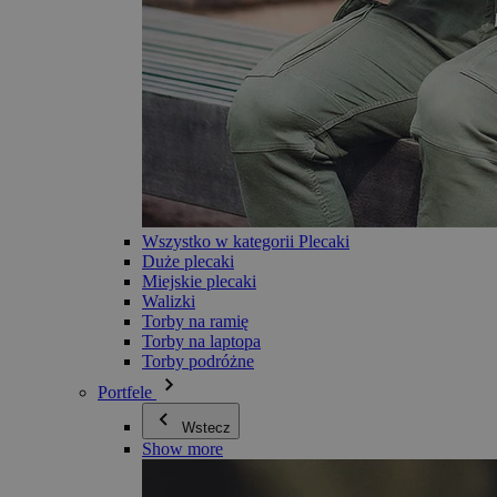
Wszystko w kategorii Plecaki
Duże plecaki
Miejskie plecaki
Walizki
Torby na ramię
Torby na laptopa
Torby podróżne
Portfele
Wstecz
Show more