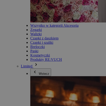
Wszystko w kategorii Akcesoria
Zegarki
Walizki
Czapki z daszkiem
Czapki i szaliki
Breloczki
Paski
Kosmetyczki
Produkty RE:VUCH
Limited
Wstecz