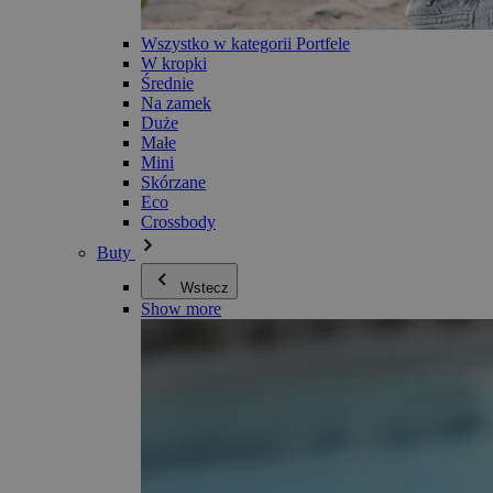
Wszystko w kategorii Portfele
W kropki
Średnie
Na zamek
Duże
Małe
Mini
Skórzane
Eco
Crossbody
Buty
Wstecz
Show more