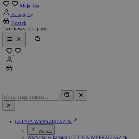
Menu
Moja lista
Zaloguj się
Koszyk
Twój koszyk jest pusty
Szukaj
Menu
Zamknij
Ulubione
Zaloguj się
Koszyk
LETNIA WYPRZEDAŻ %
Wstecz
Wszystko w kategorii LETNIA WYPRZEDAŻ %