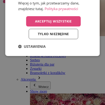
Więcej o tym, jak przetwarzamy dane,
znajdziesz tutaj.
Polityka prywatności
AKCEPTUJ WSZYSTKIE
TYLKO NIEZBĘDNE
Wszystko w kategorii Biżuteria
Kolczyki
USTAWIENIA
Bransoletki
Naszyjniki
Kolekcja Adéli Pečlovej
Srebro
Biżuteria dla par
Zegarki
Bransoletki z koralików
Akcesoria
Wstecz
Show more