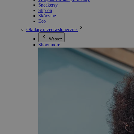
Sneakersy
Slip-on
Skórzane
Eco
Okulary przeciwsłoneczne
Wstecz
Show more