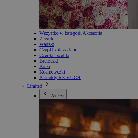
Wszystko w kategorii Akcesoria
Zegarki
Walizki
Czapki z daszkiem
Czapki i szaliki
Breloczki
Paski
Kosmetyczki
Produkty RE:VUCH
Limited
Wstecz