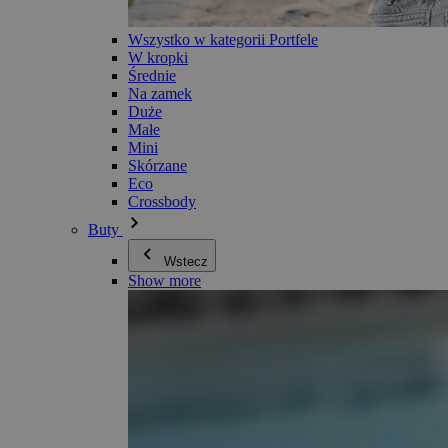
Wszystko w kategorii Portfele
W kropki
Średnie
Na zamek
Duże
Małe
Mini
Skórzane
Eco
Crossbody
Buty
Wstecz
Show more