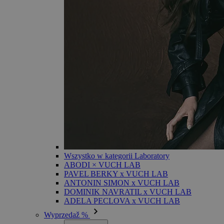
Wszystko w kategorii Laboratory
ABODI × VUCH LAB
PAVEL BERKY x VUCH LAB
ANTONIN SIMON x VUCH LAB
DOMINIK NAVRATIL x VUCH LAB
ADELA PECLOVA x VUCH LAB
Wyprzedaž %