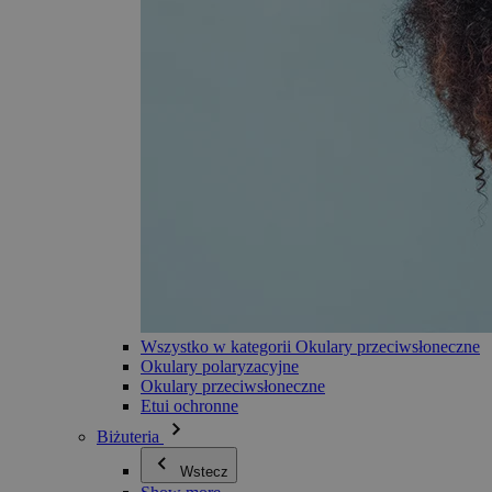
Wszystko w kategorii Okulary przeciwsłoneczne
Okulary polaryzacyjne
Okulary przeciwsłoneczne
Etui ochronne
Biżuteria
Wstecz