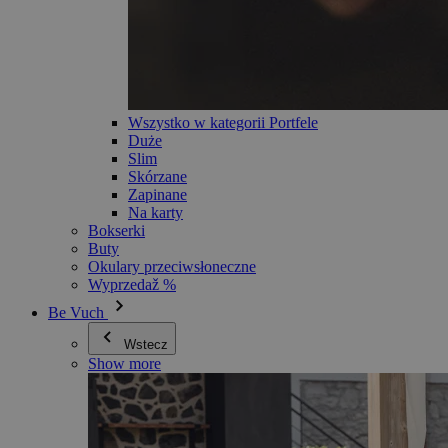
Wszystko w kategorii Portfele
Duże
Slim
Skórzane
Zapinane
Na karty
Bokserki
Buty
Okulary przeciwsłoneczne
Wyprzedaž %
Be Vuch
Wstecz
Show more