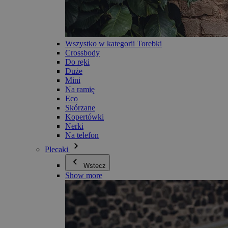
Wszystko w kategorii Torebki
Crossbody
Do ręki
Duże
Mini
Na ramię
Eco
Skórzane
Kopertówki
Nerki
Na telefon
Plecaki
Wstecz
Show more