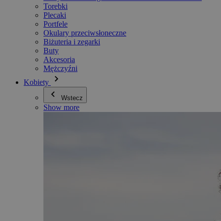
Torebki
Plecaki
Portfele
Okulary przeciwsłoneczne
Biżuteria i zegarki
Buty
Akcesoria
Mężczyźni
Kobiety
Wstecz
Show more