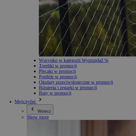
Wszystko w kategorii Wyprzedaž %
Torebki w promocji
Plecaki w promocji
Portfele w promocji
Okulary przeciwsłoneczne w promocji
Biżuteria i zegarki w promocji
Buty w promocji
Mężczyźni
Wstecz
Show more