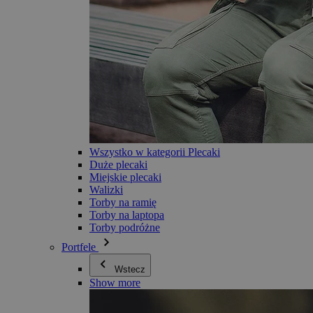
Wszystko w kategorii Plecaki
Duże plecaki
Miejskie plecaki
Walizki
Torby na ramię
Torby na laptopa
Torby podróżne
Portfele
Wstecz
Show more