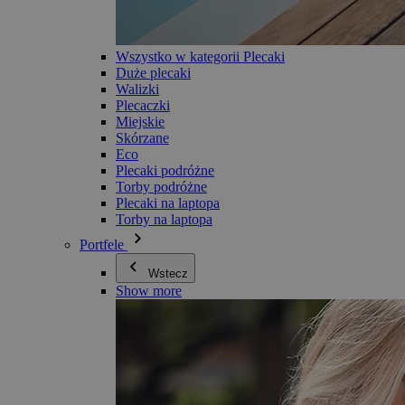
Wszystko w kategorii Plecaki
Duże plecaki
Walizki
Plecaczki
Miejskie
Skórzane
Eco
Plecaki podróżne
Torby podróżne
Plecaki na laptopa
Torby na laptopa
Portfele
Wstecz
Show more