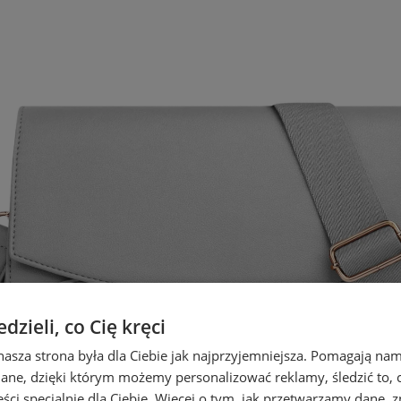
zieli, co Cię kręci
nasza strona była dla Ciebie jak najprzyjemniejsza. Pomagają nam
dane, dzięki którym możemy personalizować reklamy, śledzić to, co
ci specjalnie dla Ciebie. Więcej o tym, jak przetwarzamy dane, zn