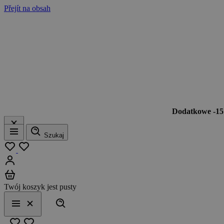
Přejít na obsah
Dodatkowe -1
Szukaj
Menu
Moja lista
Zaloguj się
Koszyk
Twój koszyk jest pusty
Szukaj
Menu
Zamknij
Ulubione