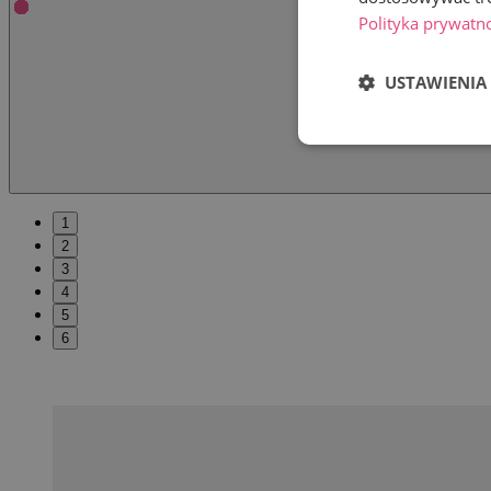
Polityka prywatn
USTAWIENIA
1
2
3
4
5
6