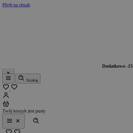
Přejít na obsah
Dodatkowe -1
Szukaj
Menu
Moja lista
Zaloguj się
Koszyk
Twój koszyk jest pusty
Szukaj
Menu
Zamknij
Ulubione