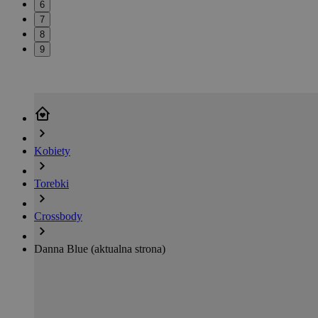
6
7
8
9
Kobiety
Torebki
Crossbody
Danna Blue
(aktualna strona)