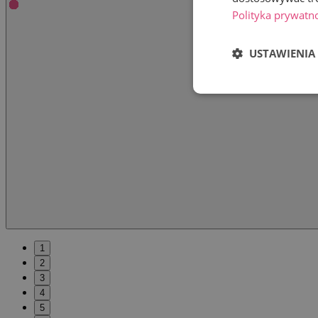
Polityka prywatn
USTAWIENIA
1
2
3
4
5