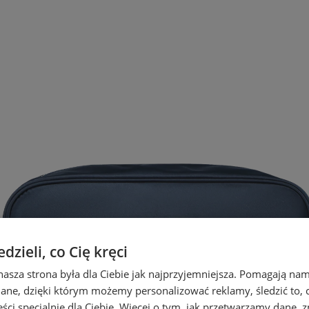
zieli, co Cię kręci
nasza strona była dla Ciebie jak najprzyjemniejsza. Pomagają nam
dane, dzięki którym możemy personalizować reklamy, śledzić to, co
ci specjalnie dla Ciebie. Więcej o tym, jak przetwarzamy dane, zn