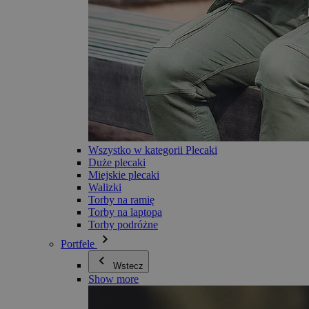
Wszystko w kategorii Plecaki
Duże plecaki
Miejskie plecaki
Walizki
Torby na ramię
Torby na laptopa
Torby podróżne
Portfele
Wstecz
Show more