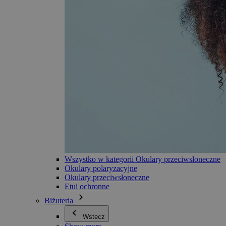
Wszystko w kategorii Okulary przeciwsłoneczne
Okulary polaryzacyjne
Okulary przeciwsłoneczne
Etui ochronne
Biżuteria
Wstecz