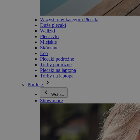
Wszystko w kategorii Plecaki
Duże plecaki
Walizki
Plecaczki
Miejskie
Skórzane
Eco
Plecaki podróżne
Torby podróżne
Plecaki na laptopa
Torby na laptopa
Portfele
Wstecz
Show more