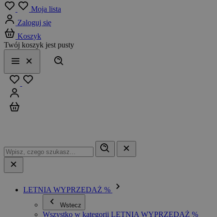
Menu
Moja lista
Zaloguj się
Koszyk
Twój koszyk jest pusty
Szukaj
Menu
Zamknij
Ulubione
Zaloguj się
Koszyk
LETNIA WYPRZEDAŻ %
Wstecz
Wszystko w kategorii LETNIA WYPRZEDAŻ %