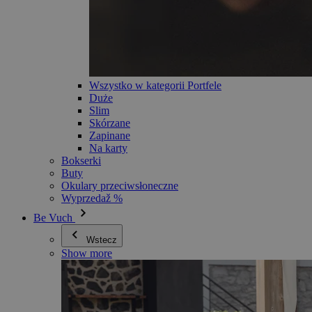
Wszystko w kategorii Portfele
Duże
Slim
Skórzane
Zapinane
Na karty
Bokserki
Buty
Okulary przeciwsłoneczne
Wyprzedaž %
Be Vuch
Wstecz
Show more