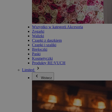
Wszystko w kategorii Akcesoria
Zegarki
Walizki
Czapki z daszkiem
Czapki i szaliki
Breloczki
Paski
Kosmetyczki
Produkty RE:VUCH
Limited
Wstecz