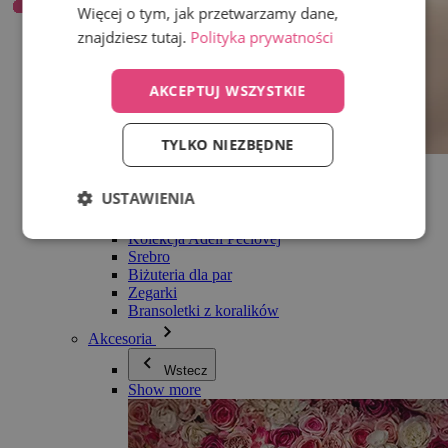
Więcej o tym, jak przetwarzamy dane,
znajdziesz tutaj.
Polityka prywatności
AKCEPTUJ WSZYSTKIE
TYLKO NIEZBĘDNE
Wszystko w kategorii Biżuteria
Kolczyki
USTAWIENIA
Bransoletki
Naszyjniki
Kolekcja Adéli Pečlovej
Srebro
Biżuteria dla par
Zegarki
Bransoletki z koralików
Akcesoria
Wstecz
Show more