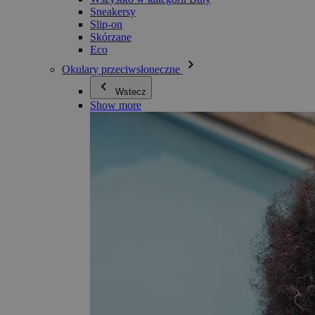
Sneakersy
Slip-on
Skórzane
Eco
Okulary przeciwsłoneczne
Wstecz
Show more