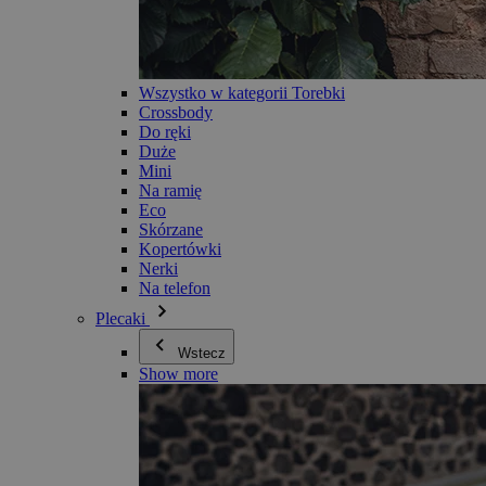
Wszystko w kategorii Torebki
Crossbody
Do ręki
Duże
Mini
Na ramię
Eco
Skórzane
Kopertówki
Nerki
Na telefon
Plecaki
Wstecz
Show more