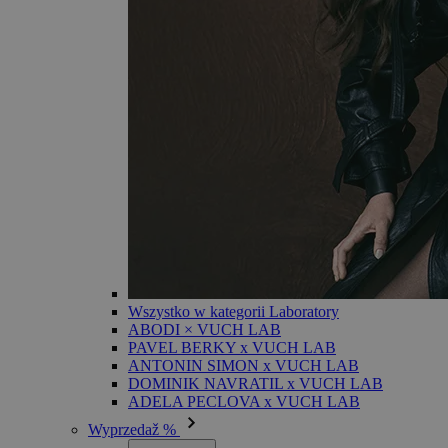
Wszystko w kategorii Laboratory
ABODI × VUCH LAB
PAVEL BERKY x VUCH LAB
ANTONIN SIMON x VUCH LAB
DOMINIK NAVRATIL x VUCH LAB
ADELA PECLOVA x VUCH LAB
Wyprzedaž %