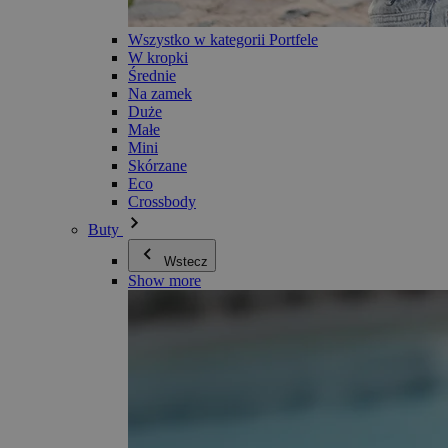
Wszystko w kategorii Portfele
W kropki
Średnie
Na zamek
Duże
Małe
Mini
Skórzane
Eco
Crossbody
Buty
Wstecz
Show more