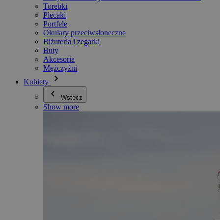
Torebki
Plecaki
Portfele
Okulary przeciwsłoneczne
Biżuteria i zegarki
Buty
Akcesoria
Mężczyźni
Kobiety
Wstecz
Show more