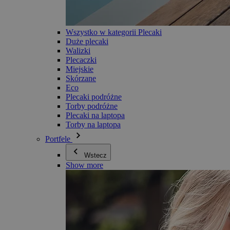
Wszystko w kategorii Plecaki
Duże plecaki
Walizki
Plecaczki
Miejskie
Skórzane
Eco
Plecaki podróżne
Torby podróżne
Plecaki na laptopa
Torby na laptopa
Portfele
Wstecz
Show more