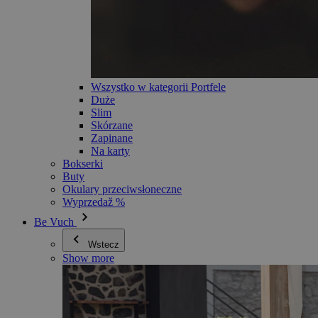
Wszystko w kategorii Portfele
Duże
Slim
Skórzane
Zapinane
Na karty
Bokserki
Buty
Okulary przeciwsłoneczne
Wyprzedaž %
Be Vuch
Wstecz
Show more