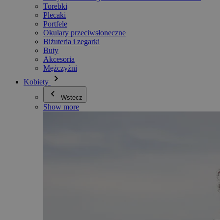
Torebki
Plecaki
Portfele
Okulary przeciwsłoneczne
Biżuteria i zegarki
Buty
Akcesoria
Mężczyźni
Kobiety
Wstecz
Show more