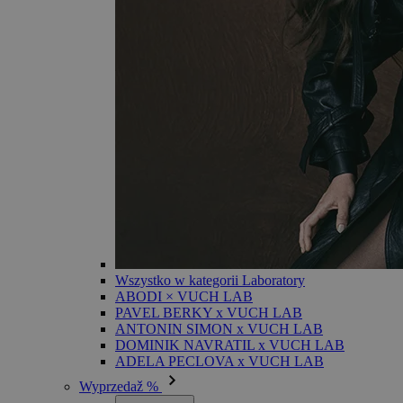
Wszystko w kategorii Laboratory
ABODI × VUCH LAB
PAVEL BERKY x VUCH LAB
ANTONIN SIMON x VUCH LAB
DOMINIK NAVRATIL x VUCH LAB
ADELA PECLOVA x VUCH LAB
Wyprzedaž %