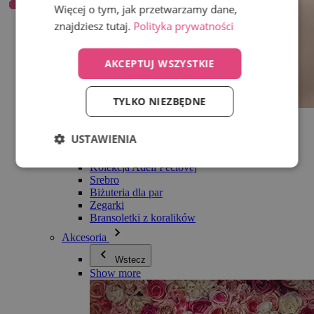
Więcej o tym, jak przetwarzamy dane,
znajdziesz tutaj.
Polityka prywatności
AKCEPTUJ WSZYSTKIE
TYLKO NIEZBĘDNE
Wszystko w kategorii Biżuteria
Kolczyki
USTAWIENIA
Bransoletki
Naszyjniki
Kolekcja Adéli Pečlovej
Srebro
Biżuteria dla par
Zegarki
Bransoletki z koralików
Akcesoria
Wstecz
Show more