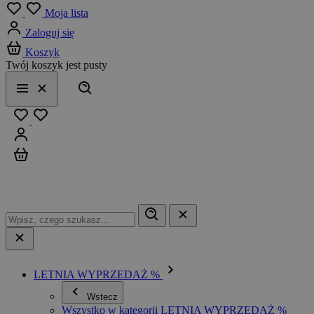
Menu
Moja lista
Zaloguj się
Koszyk
Twój koszyk jest pusty
Szukaj
Menu
Zamknij
Ulubione
Zaloguj się
Koszyk
LETNIA WYPRZEDAŻ %
Wstecz
Wszystko w kategorii LETNIA WYPRZEDAŻ %