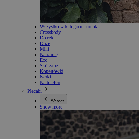
Wszystko w kategorii Torebki
Crossbody
Do ręki
Duże
Mini
Na ramię
Eco
Skórzane
Kopertówki
Nerki
Na telefon
Plecaki
Wstecz
Show more