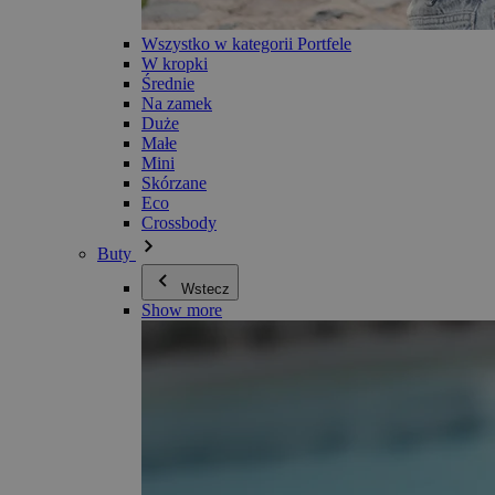
Wszystko w kategorii Portfele
W kropki
Średnie
Na zamek
Duże
Małe
Mini
Skórzane
Eco
Crossbody
Buty
Wstecz
Show more