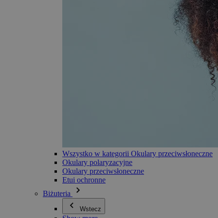
Wszystko w kategorii Okulary przeciwsłoneczne
Okulary polaryzacyjne
Okulary przeciwsłoneczne
Etui ochronne
Biżuteria
Wstecz