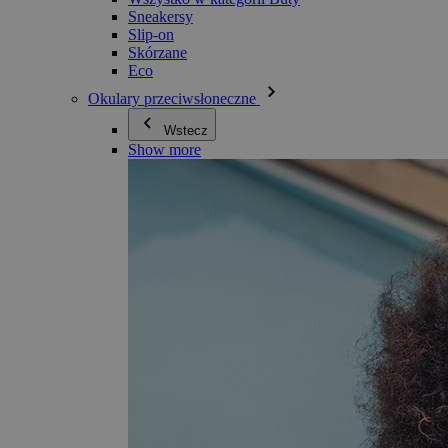
Sneakersy
Slip-on
Skórzane
Eco
Okulary przeciwsłoneczne
Wstecz
Show more