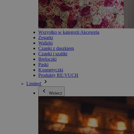
Wszystko w kategorii Akcesoria
Zegarki
Walizki
Czapki z daszkiem
Czapki i szaliki
Breloczki
Paski
Kosmetyczki
Produkty RE:VUCH
Limited
Wstecz