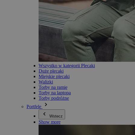
Wszystko w kategorii Plecaki
Duże plecaki
Miejskie plecaki
Walizki
Torby na ramię
Torby na laptopa
Torby podróżne
Portfele
Wstecz
Show more