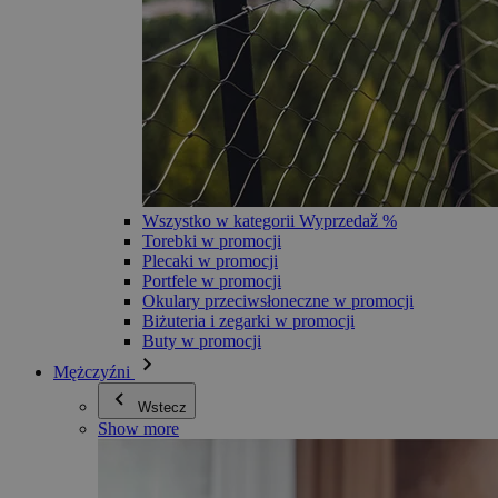
Wszystko w kategorii Wyprzedaž %
Torebki w promocji
Plecaki w promocji
Portfele w promocji
Okulary przeciwsłoneczne w promocji
Biżuteria i zegarki w promocji
Buty w promocji
Mężczyźni
Wstecz
Show more