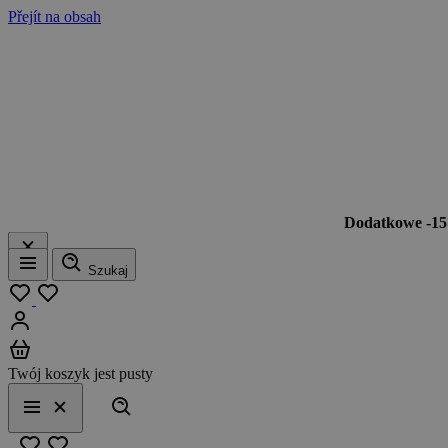
Přejít na obsah
Dodatkowe -1
Szukaj
Menu
Moja lista
Zaloguj się
Koszyk
Twój koszyk jest pusty
Szukaj
Menu
Zamknij
Ulubione