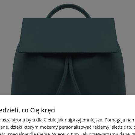
zieli, co Cię kręci
nasza strona była dla Ciebie jak najprzyjemniejsza. Pomagają nam
dane, dzięki którym możemy personalizować reklamy, śledzić to, co
ci specjalnie dla Ciebie. Więcej o tym, jak przetwarzamy dane, zn