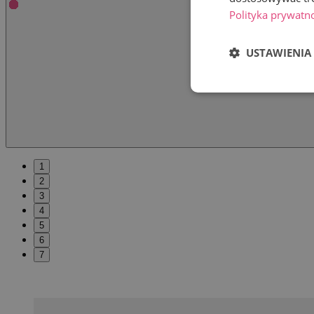
Polityka prywatn
USTAWIENIA
1
2
3
4
5
6
7