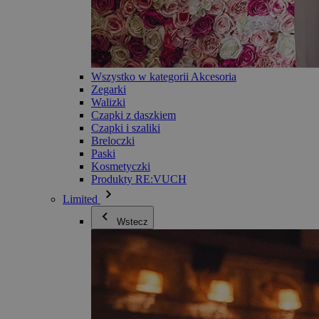
Wszystko w kategorii Akcesoria
Zegarki
Walizki
Czapki z daszkiem
Czapki i szaliki
Breloczki
Paski
Kosmetyczki
Produkty RE:VUCH
Limited
Wstecz