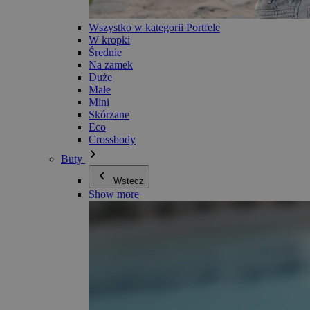
Wszystko w kategorii Portfele
W kropki
Średnie
Na zamek
Duże
Małe
Mini
Skórzane
Eco
Crossbody
Buty
Wstecz
Show more