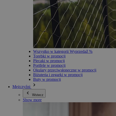
Wszystko w kategorii Wyprzedaž %
Torebki w promocji
Plecaki w promocji
Portfele w promocji
Okulary przeciwsłoneczne w promocji
Biżuteria i zegarki w promocji
Buty w promocji
Mężczyźni
Wstecz
Show more