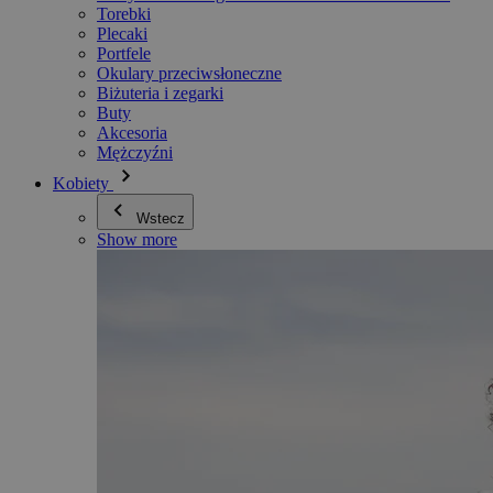
Torebki
Plecaki
Portfele
Okulary przeciwsłoneczne
Biżuteria i zegarki
Buty
Akcesoria
Mężczyźni
Kobiety
Wstecz
Show more