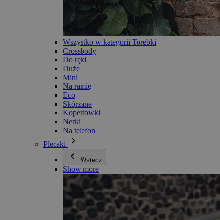
Wszystko w kategorii Torebki
Crossbody
Do ręki
Duże
Mini
Na ramię
Eco
Skórzane
Kopertówki
Nerki
Na telefon
Plecaki
Wstecz
Show more