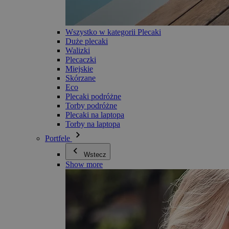
Wszystko w kategorii Plecaki
Duże plecaki
Walizki
Plecaczki
Miejskie
Skórzane
Eco
Plecaki podróżne
Torby podróżne
Plecaki na laptopa
Torby na laptopa
Portfele
Wstecz
Show more