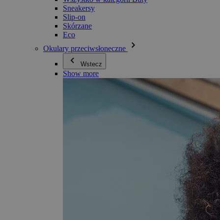
Sneakersy
Slip-on
Skórzane
Eco
Okulary przeciwsłoneczne
Wstecz
Show more