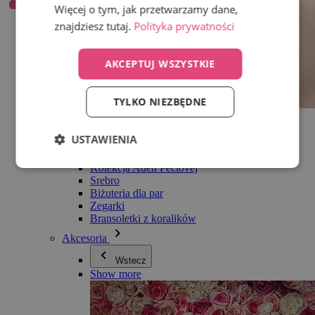
Więcej o tym, jak przetwarzamy dane,
znajdziesz tutaj.
Polityka prywatności
AKCEPTUJ WSZYSTKIE
TYLKO NIEZBĘDNE
Wszystko w kategorii Biżuteria
Kolczyki
USTAWIENIA
Bransoletki
Naszyjniki
Kolekcja Adéli Pečlovej
Srebro
Biżuteria dla par
Zegarki
Bransoletki z koralików
Akcesoria
Wstecz
Show more