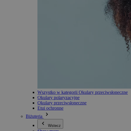
Wszystko w kategorii Okulary przeciwsłoneczne
Okulary polaryzacyjne
Okulary przeciwsłoneczne
Etui ochronne
Biżuteria
Wstecz