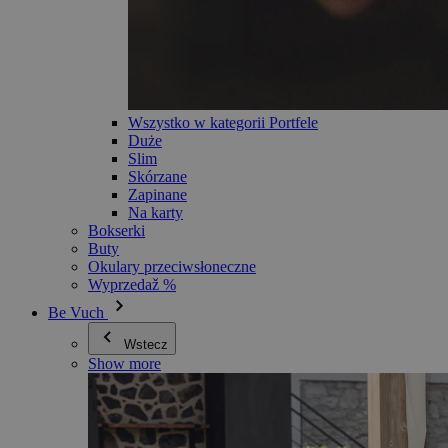
Wszystko w kategorii Portfele
Duże
Slim
Skórzane
Zapinane
Na karty
Bokserki
Buty
Okulary przeciwsłoneczne
Wyprzedaž %
Be Vuch
Wstecz
Show more