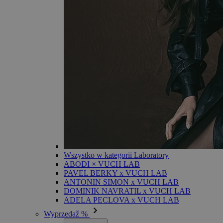
Wszystko w kategorii Laboratory
ABODI × VUCH LAB
PAVEL BERKY x VUCH LAB
ANTONIN SIMON x VUCH LAB
DOMINIK NAVRATIL x VUCH LAB
ADELA PECLOVA x VUCH LAB
Wyprzedaž %