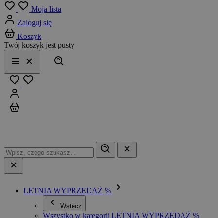
Menu
Moja lista
Zaloguj się
Koszyk
Twój koszyk jest pusty
Szukaj
Menu
Zamknij
Ulubione
Zaloguj się
Koszyk
LETNIA WYPRZEDAŻ %
Wstecz
Wszystko w kategorii LETNIA WYPRZEDAŻ %