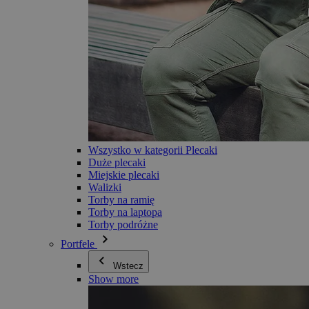
Wszystko w kategorii Plecaki
Duże plecaki
Miejskie plecaki
Walizki
Torby na ramię
Torby na laptopa
Torby podróżne
Portfele
Wstecz
Show more