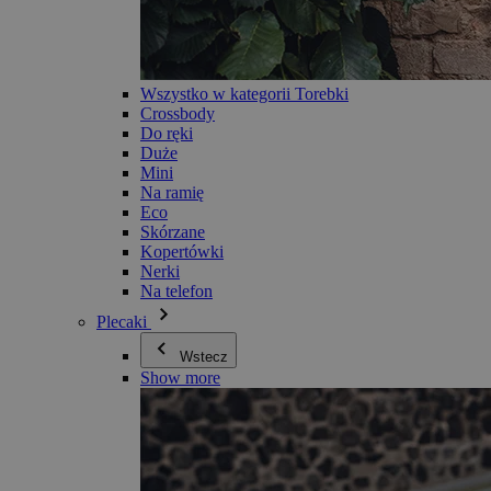
Wszystko w kategorii Torebki
Crossbody
Do ręki
Duże
Mini
Na ramię
Eco
Skórzane
Kopertówki
Nerki
Na telefon
Plecaki
Wstecz
Show more