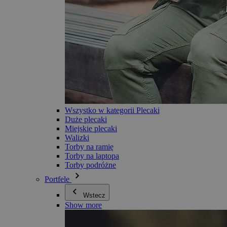
Wszystko w kategorii Plecaki
Duże plecaki
Miejskie plecaki
Walizki
Torby na ramię
Torby na laptopa
Torby podróżne
Portfele
Wstecz
Show more