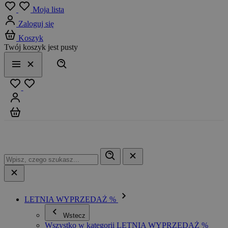
Menu
Moja lista
Zaloguj się
Koszyk
Twój koszyk jest pusty
Szukaj
Menu
Zamknij
Ulubione
Zaloguj się
Koszyk
LETNIA WYPRZEDAŻ %
Wstecz
Wszystko w kategorii LETNIA WYPRZEDAŻ %