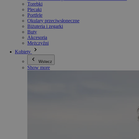
Torebki
Plecaki
Portfele
Okulary przeciwsłoneczne
Biżuteria i zegarki
Buty
Akcesoria
Mężczyźni
Kobiety
Wstecz
Show more