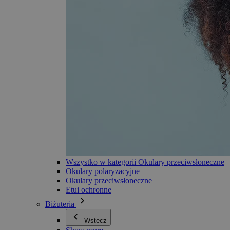
Wszystko w kategorii Okulary przeciwsłoneczne
Okulary polaryzacyjne
Okulary przeciwsłoneczne
Etui ochronne
Biżuteria
Wstecz