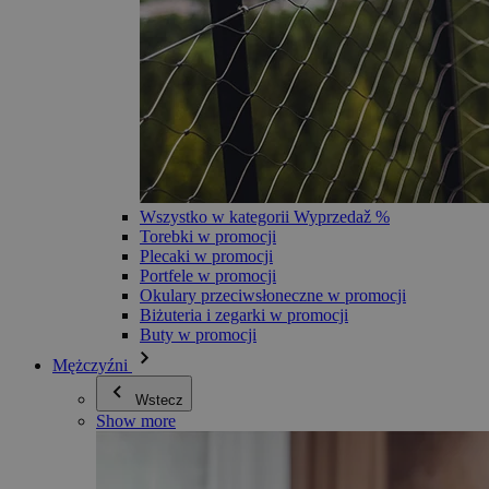
Wszystko w kategorii Wyprzedaž %
Torebki w promocji
Plecaki w promocji
Portfele w promocji
Okulary przeciwsłoneczne w promocji
Biżuteria i zegarki w promocji
Buty w promocji
Mężczyźni
Wstecz
Show more