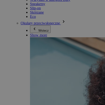
Sneakersy
Slip-on
Skórzane
Eco
Okulary przeciwsłoneczne
Wstecz
Show more