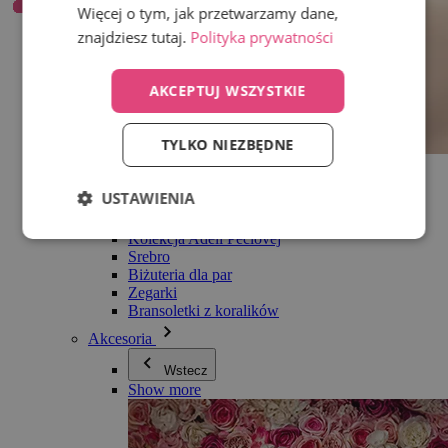
Więcej o tym, jak przetwarzamy dane,
znajdziesz tutaj.
Polityka prywatności
AKCEPTUJ WSZYSTKIE
TYLKO NIEZBĘDNE
Wszystko w kategorii Biżuteria
Kolczyki
USTAWIENIA
Bransoletki
Naszyjniki
Kolekcja Adéli Pečlovej
Srebro
Biżuteria dla par
Zegarki
Bransoletki z koralików
Akcesoria
Wstecz
Show more