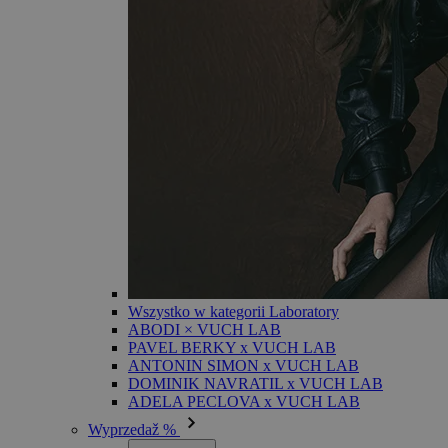
Wszystko w kategorii Laboratory
ABODI × VUCH LAB
PAVEL BERKY x VUCH LAB
ANTONIN SIMON x VUCH LAB
DOMINIK NAVRATIL x VUCH LAB
ADELA PECLOVA x VUCH LAB
Wyprzedaž %