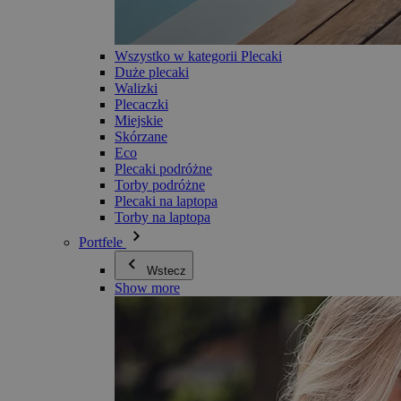
Wszystko w kategorii Plecaki
Duże plecaki
Walizki
Plecaczki
Miejskie
Skórzane
Eco
Plecaki podróżne
Torby podróżne
Plecaki na laptopa
Torby na laptopa
Portfele
Wstecz
Show more