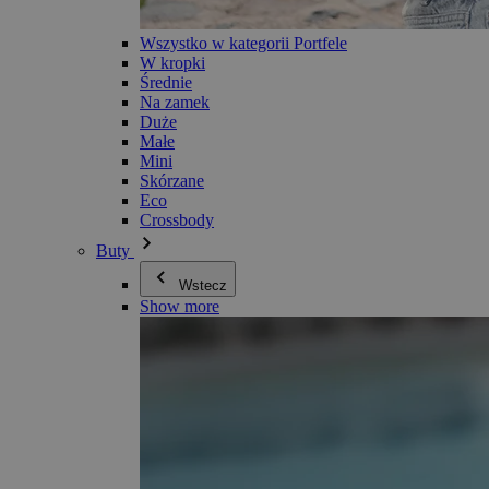
Wszystko w kategorii Portfele
W kropki
Średnie
Na zamek
Duże
Małe
Mini
Skórzane
Eco
Crossbody
Buty
Wstecz
Show more