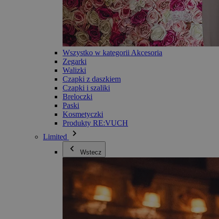
Wszystko w kategorii Akcesoria
Zegarki
Walizki
Czapki z daszkiem
Czapki i szaliki
Breloczki
Paski
Kosmetyczki
Produkty RE:VUCH
Limited
Wstecz