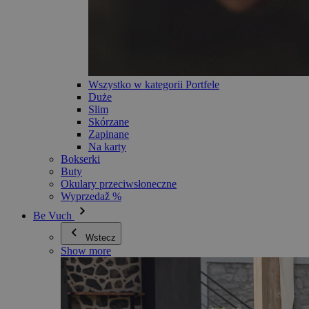
Wszystko w kategorii Portfele
Duże
Slim
Skórzane
Zapinane
Na karty
Bokserki
Buty
Okulary przeciwsłoneczne
Wyprzedaž %
Be Vuch
Wstecz
Show more