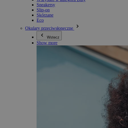
Sneakersy
Slip-on
Skórzane
Eco
Okulary przeciwsłoneczne
Wstecz
Show more