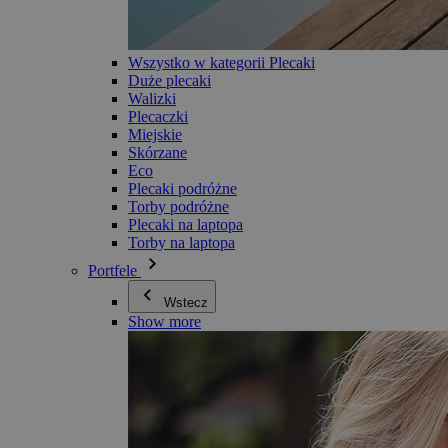
Wszystko w kategorii Plecaki
Duże plecaki
Walizki
Plecaczki
Miejskie
Skórzane
Eco
Plecaki podróżne
Torby podróżne
Plecaki na laptopa
Torby na laptopa
Portfele
Wstecz
Show more