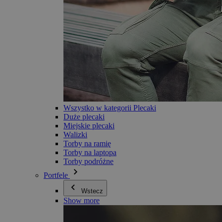
Wszystko w kategorii Plecaki
Duże plecaki
Miejskie plecaki
Walizki
Torby na ramię
Torby na laptopa
Torby podróżne
Portfele
Wstecz
Show more