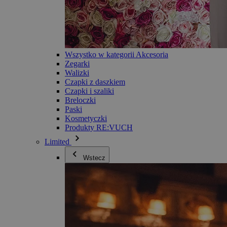
Wszystko w kategorii Akcesoria
Zegarki
Walizki
Czapki z daszkiem
Czapki i szaliki
Breloczki
Paski
Kosmetyczki
Produkty RE:VUCH
Limited
Wstecz