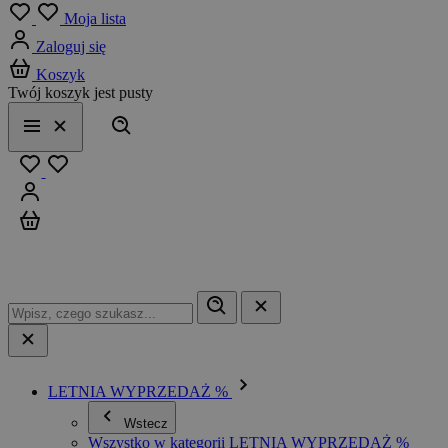
Menu
Moja lista
Zaloguj się
Koszyk
Twój koszyk jest pusty
Szukaj
Menu
Zamknij
Ulubione
Zaloguj się
Koszyk
LETNIA WYPRZEDAŻ %
Wstecz
Wszystko w kategorii LETNIA WYPRZEDAŻ %