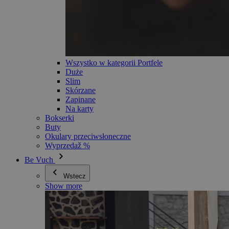
Wszystko w kategorii Portfele
Duże
Slim
Skórzane
Zapinane
Na karty
Bokserki
Buty
Okulary przeciwsłoneczne
Wyprzedaž %
Be Vuch
Wstecz
Show more