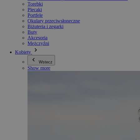
Torebki
Plecaki
Portfele
Okulary przeciwsłoneczne
Biżuteria i zegarki
Buty
Akcesoria
Mężczyźni
Kobiety
Wstecz
Show more