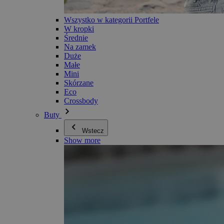
Wszystko w kategorii Portfele
W kropki
Średnie
Na zamek
Duże
Małe
Mini
Skórzane
Eco
Crossbody
Buty
Wstecz
Show more