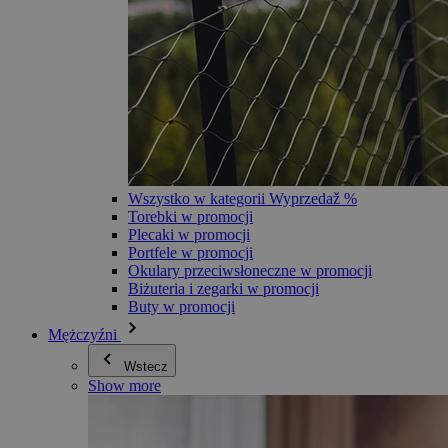
Wszystko w kategorii Wyprzedaž %
Torebki w promocji
Plecaki w promocji
Portfele w promocji
Okulary przeciwsłoneczne w promocji
Biżuteria i zegarki w promocji
Buty w promocji
Mężczyźni
Wstecz
Show more