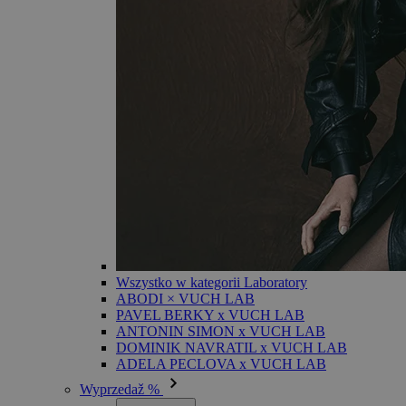
Wszystko w kategorii Laboratory
ABODI × VUCH LAB
PAVEL BERKY x VUCH LAB
ANTONIN SIMON x VUCH LAB
DOMINIK NAVRATIL x VUCH LAB
ADELA PECLOVA x VUCH LAB
Wyprzedaž %