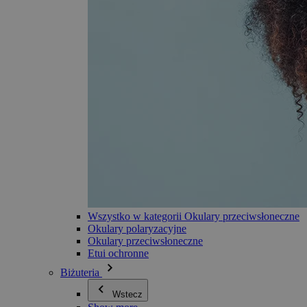
Wszystko w kategorii Okulary przeciwsłoneczne
Okulary polaryzacyjne
Okulary przeciwsłoneczne
Etui ochronne
Biżuteria
Wstecz