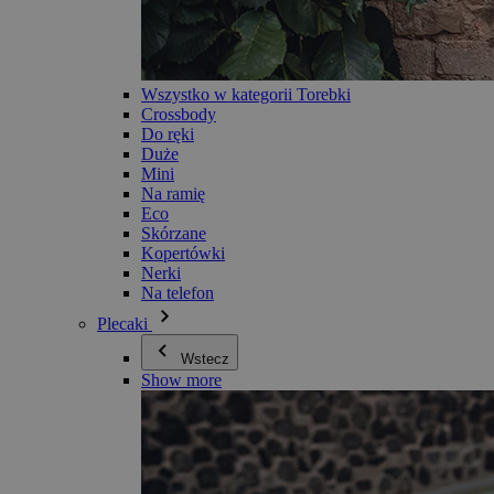
Wszystko w kategorii Torebki
Crossbody
Do ręki
Duże
Mini
Na ramię
Eco
Skórzane
Kopertówki
Nerki
Na telefon
Plecaki
Wstecz
Show more