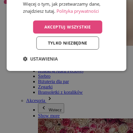
Więcej o tym, jak przetwarzamy dane,
znajdziesz tutaj.
Polityka prywatności
AKCEPTUJ WSZYSTKIE
TYLKO NIEZBĘDNE
Wszystko w kategorii Biżuteria
Kolczyki
USTAWIENIA
Bransoletki
Naszyjniki
Kolekcja Adéli Pečlovej
Srebro
Biżuteria dla par
Zegarki
Bransoletki z koralików
Akcesoria
Wstecz
Show more