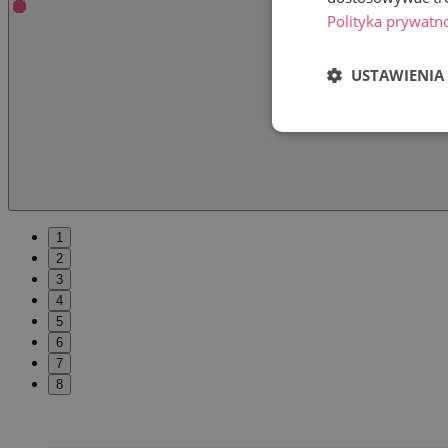
Polityka prywatn
USTAWIENIA
1
2
3
4
5
6
7
8