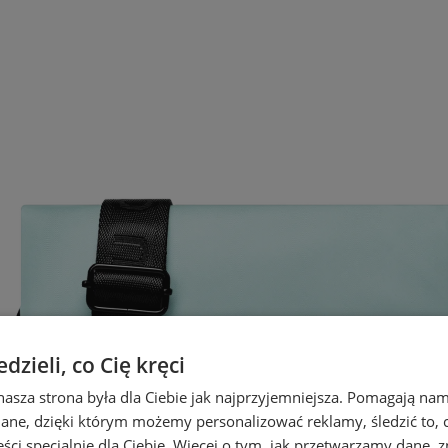
zieli, co Cię kręci
nasza strona była dla Ciebie jak najprzyjemniejsza. Pomagają nam
dane, dzięki którym możemy personalizować reklamy, śledzić to, co
ci specjalnie dla Ciebie. Więcej o tym, jak przetwarzamy dane, zn