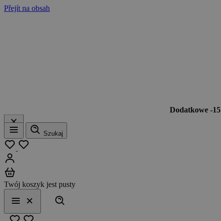
Přejít na obsah
Dodatkowe -1
Szukaj
Menu
Moja lista
Zaloguj się
Koszyk
Twój koszyk jest pusty
Szukaj
Menu
Zamknij
Ulubione