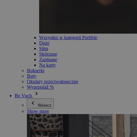
Wszystko w kategorii Portfele
Duże
Slim
Skórzane
Zapinane
Na karty
Bokserki
Buty
Okulary przeciwsłoneczne
Wyprzedaž %
Be Vuch
Wstecz
Show more