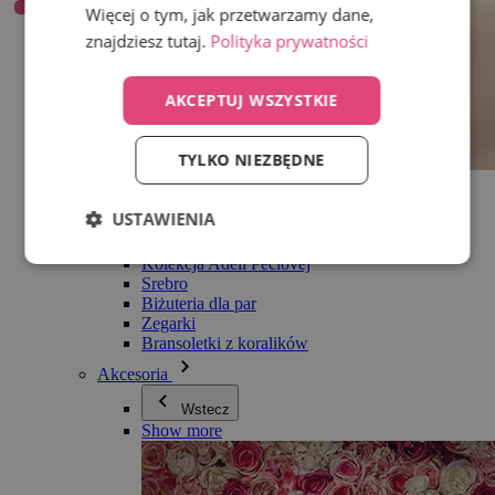
Więcej o tym, jak przetwarzamy dane,
znajdziesz tutaj.
Polityka prywatności
AKCEPTUJ WSZYSTKIE
TYLKO NIEZBĘDNE
Wszystko w kategorii Biżuteria
Kolczyki
USTAWIENIA
Bransoletki
Naszyjniki
Kolekcja Adéli Pečlovej
Srebro
Biżuteria dla par
Zegarki
Bransoletki z koralików
Akcesoria
Wstecz
Show more