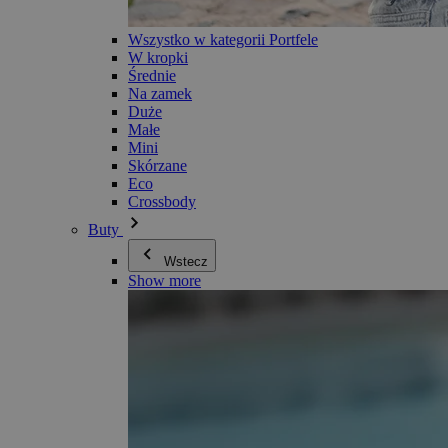
Wszystko w kategorii Portfele
W kropki
Średnie
Na zamek
Duże
Małe
Mini
Skórzane
Eco
Crossbody
Buty
Wstecz
Show more