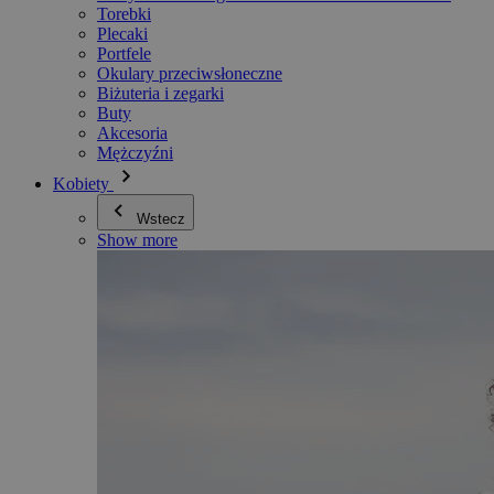
Torebki
Plecaki
Portfele
Okulary przeciwsłoneczne
Biżuteria i zegarki
Buty
Akcesoria
Mężczyźni
Kobiety
Wstecz
Show more