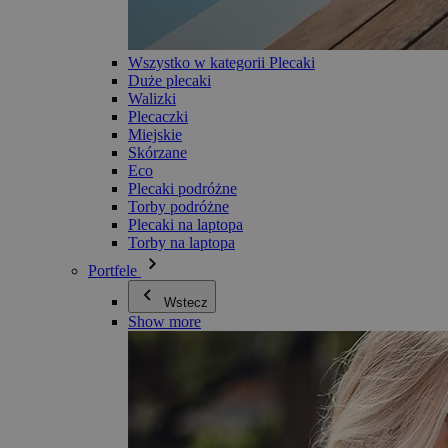
Wszystko w kategorii Plecaki
Duże plecaki
Walizki
Plecaczki
Miejskie
Skórzane
Eco
Plecaki podróżne
Torby podróżne
Plecaki na laptopa
Torby na laptopa
Portfele
Wstecz
Show more