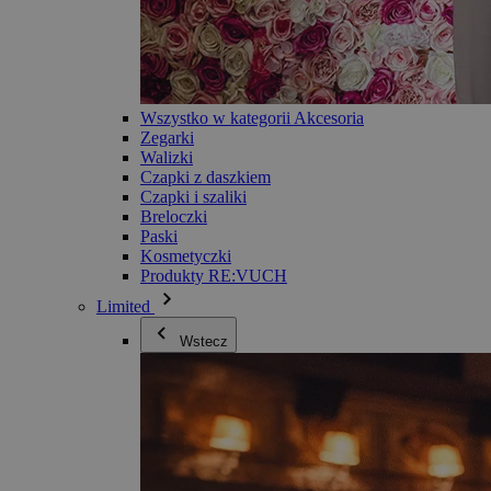
Wszystko w kategorii Akcesoria
Zegarki
Walizki
Czapki z daszkiem
Czapki i szaliki
Breloczki
Paski
Kosmetyczki
Produkty RE:VUCH
Limited
Wstecz