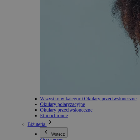
Wszystko w kategorii Okulary przeciwsłoneczne
Okulary polaryzacyjne
Okulary przeciwsłoneczne
Etui ochronne
Biżuteria
Wstecz