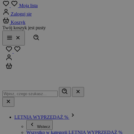
Menu
Moja lista
Zaloguj się
Koszyk
Twój koszyk jest pusty
Szukaj
Menu
Zamknij
Ulubione
Zaloguj się
Koszyk
LETNIA WYPRZEDAŻ %
Wstecz
Wszystko w kategorii LETNIA WYPRZEDAŻ %