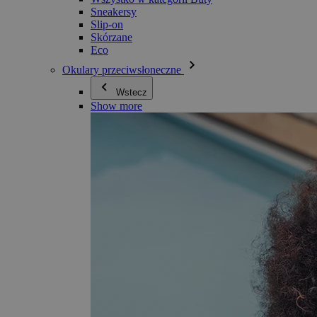
Sneakersy
Slip-on
Skórzane
Eco
Okulary przeciwsłoneczne
Wstecz
Show more