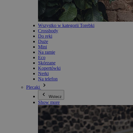
Wszystko w kategorii Torebki
Crossbody
Do ręki
Duże
Mini
Na ramię
Eco
Skórzane
Kopertówki
Nerki
Na telefon
Plecaki
Wstecz
Show more