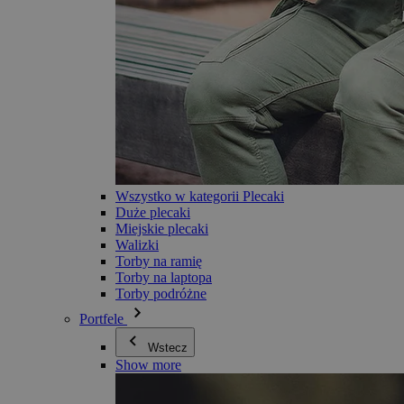
Wszystko w kategorii Plecaki
Duże plecaki
Miejskie plecaki
Walizki
Torby na ramię
Torby na laptopa
Torby podróżne
Portfele
Wstecz
Show more