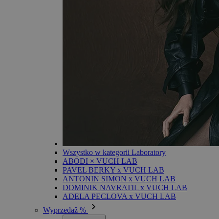
Wszystko w kategorii Laboratory
ABODI × VUCH LAB
PAVEL BERKY x VUCH LAB
ANTONIN SIMON x VUCH LAB
DOMINIK NAVRATIL x VUCH LAB
ADELA PECLOVA x VUCH LAB
Wyprzedaž %