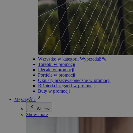
Wszystko w kategorii Wyprzedaž %
Torebki w promocji
Plecaki w promocji
Portfele w promocji
Okulary przeciwsłoneczne w promocji
Biżuteria i zegarki w promocji
Buty w promocji
Mężczyźni
Wstecz
Show more