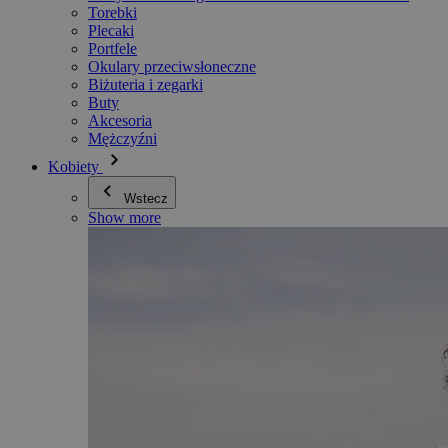
Torebki
Plecaki
Portfele
Okulary przeciwsłoneczne
Biżuteria i zegarki
Buty
Akcesoria
Mężczyźni
Kobiety
Wstecz
Show more