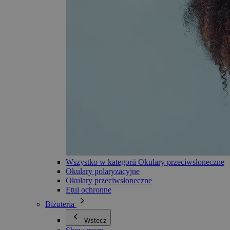
Wszystko w kategorii Okulary przeciwsłoneczne
Okulary polaryzacyjne
Okulary przeciwsłoneczne
Etui ochronne
Biżuteria
Wstecz