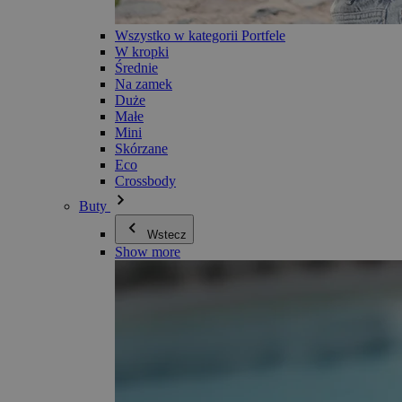
Wszystko w kategorii Portfele
W kropki
Średnie
Na zamek
Duże
Małe
Mini
Skórzane
Eco
Crossbody
Buty
Wstecz
Show more