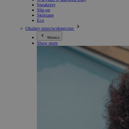
Sneakersy
Slip-on
Skórzane
Eco
Okulary przeciwsłoneczne
Wstecz
Show more