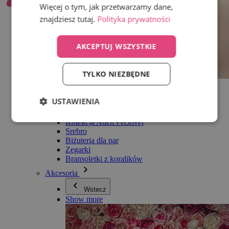
Więcej o tym, jak przetwarzamy dane,
znajdziesz tutaj.
Polityka prywatności
AKCEPTUJ WSZYSTKIE
TYLKO NIEZBĘDNE
Wszystko w kategorii Biżuteria
Kolczyki
USTAWIENIA
Bransoletki
Naszyjniki
Kolekcja Adéli Pečlovej
Srebro
Biżuteria dla par
Zegarki
Bransoletki z koralików
Akcesoria
Wstecz
Show more