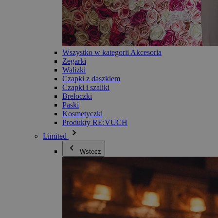
Wszystko w kategorii Akcesoria
Zegarki
Walizki
Czapki z daszkiem
Czapki i szaliki
Breloczki
Paski
Kosmetyczki
Produkty RE:VUCH
Limited
Wstecz