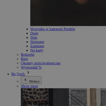
Wszystko w kategorii Portfele
Duże
Slim
Skórzane
Zapinane
Na karty
Bokserki
Buty
Okulary przeciwsłoneczne
Wyprzedaž %
Be Vuch
Wstecz
Show more