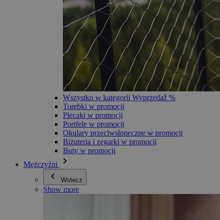
Wszystko w kategorii Wyprzedaž %
Torebki w promocji
Plecaki w promocji
Portfele w promocji
Okulary przeciwsłoneczne w promocji
Biżuteria i zegarki w promocji
Buty w promocji
Mężczyźni
Wstecz
Show more