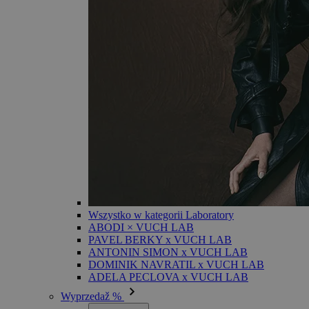
Wszystko w kategorii Laboratory
ABODI × VUCH LAB
PAVEL BERKY x VUCH LAB
ANTONIN SIMON x VUCH LAB
DOMINIK NAVRATIL x VUCH LAB
ADELA PECLOVA x VUCH LAB
Wyprzedaž %