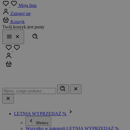
Menu
Moja lista
Zaloguj się
Koszyk
Twój koszyk jest pusty
Szukaj
Menu
Zamknij
Ulubione
Zaloguj się
Koszyk
LETNIA WYPRZEDAŻ %
Wstecz
Wszystko w kategorii LETNIA WYPRZEDAŻ %