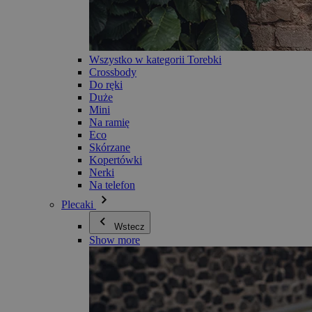
Wszystko w kategorii Torebki
Crossbody
Do ręki
Duże
Mini
Na ramię
Eco
Skórzane
Kopertówki
Nerki
Na telefon
Plecaki
Wstecz
Show more