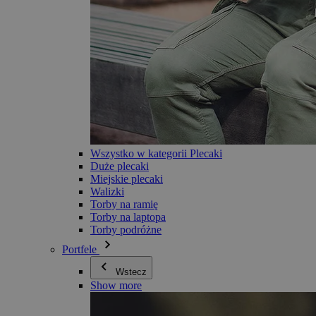
Wszystko w kategorii Plecaki
Duże plecaki
Miejskie plecaki
Walizki
Torby na ramię
Torby na laptopa
Torby podróżne
Portfele
Wstecz
Show more