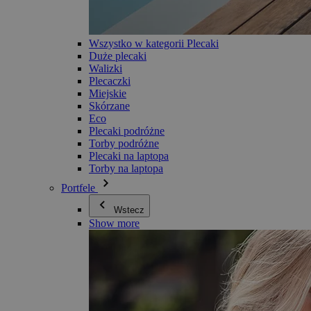
Wszystko w kategorii Plecaki
Duże plecaki
Walizki
Plecaczki
Miejskie
Skórzane
Eco
Plecaki podróżne
Torby podróżne
Plecaki na laptopa
Torby na laptopa
Portfele
Wstecz
Show more